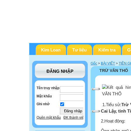
Kim Loan
Tư liệu
Kiểm tra
G
Gốc
>
BÀI VIẾT
>
TIỀN G
TRỪ VĂN THỐ
ĐĂNG NHẬP
Tên truy nhập
Mật khẩu
1.Tiểu sử:
Trừ 
Ghi nhớ
Cai Lậy, tỉnh 
Quên mật khẩu
ĐK thành viên
2.Hoạt động:
Ông nhập ngũ n