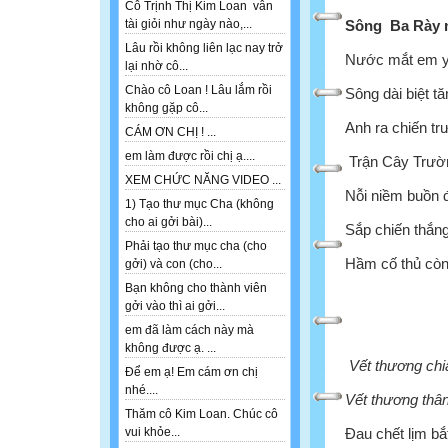
Cô Trịnh Thị Kim Loan vẫn
Sông
Ba Rày n
tài giỏi như ngày nào,...
Lâu rồi không liên lạc nay trở
Nước mắt em yê
lại nhờ cô...
Chào cô Loan ! Lâu lắm rồi
Sông dài biệt tă
không gặp cô...
Anh ra chiến trư
CÁM ƠN CHỊ ! ...
em làm được rồi chị ạ....
Trận Cây Trườn
XEM CHỨC NĂNG VIDEO ...
Nỗi niềm buồn 
1) Tạo thư mục Cha (không
cho ai gởi bài)...
Sắp chiến thắng
Phải tạo thư mục cha (cho
Hầm cố thủ còn 
gởi) và con (cho...
Bạn không cho thành viên
gởi vào thì ai gởi...
em đã làm cách này mà
không được ạ. ...
Vết thương chi
Để em ạ! Em cám ơn chị
nhé....
Vết thương thâ
Thăm cô Kim Loan. Chúc cô
Đau chết lịm bắ
vui khỏe...