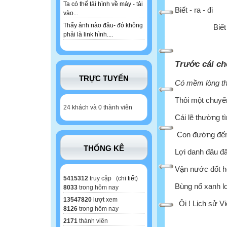
Ta có thể tải hình về máy - tải
Biết - ra - đi
vào...
Thấy ảnh nào đâu- đó không
Biết 
phải là link hình....
Trước cái ch
TRỰC TUYẾN
Có mềm lòng th
Thôi một chuyế
24 khách và 0 thành viên
Cái lẽ thường 
Con đường đến
THỐNG KÊ
Lợi danh đâu đ
Vận nước đốt h
5415312
truy cập (
chi tiết
)
Bùng nổ xanh l
8033
trong hôm nay
13547820
lượt xem
Ôi ! Lịch sử Vi
8126
trong hôm nay
2171
thành viên