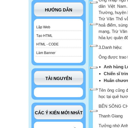
dân Việt Nam.
HƯỚNG DẪN
Trường, huyện B
Trừ Văn Thố vẫ
hoả điểm, súng
Lập Web
mạng, Trừ Văn T
Tạo HTML
hỏa lực quân đố
HTML - CODE
3.Danh hiệu:
Làm Banner
Ông được trao 
Anh hùng Lự
Chiến sĩ tri
TÀI NGUYÊN
Huân chươn
Tên ông cũng đ
học tại quê hư
BẾN SÔNG CH
CÁC Ý KIẾN MỚI NHẤT
Thanh Giang
Tưởng nhớ Anh 