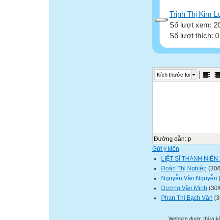
Trịnh Thị Kim L
Số lượt xem: 2
Số lượt thích: 
Kích thước font
Đường dẫn
:
p
Gửi ý kiến
LIỆT SĨ THANH NIÊ
Đoàn Thị Nghiệp
(30/
Nguyễn Văn Nguyễn
(
Dương Văn Minh
(30/
Phan Thị Bạch Vân
(3
Website được thừa k