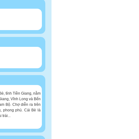
 Bè, tỉnh Tiền Giang, nằm
 Giang, Vĩnh Long và Bến
am Bộ. Chợ diễn ra trên
, phong phú. Cái Bè là
trái...