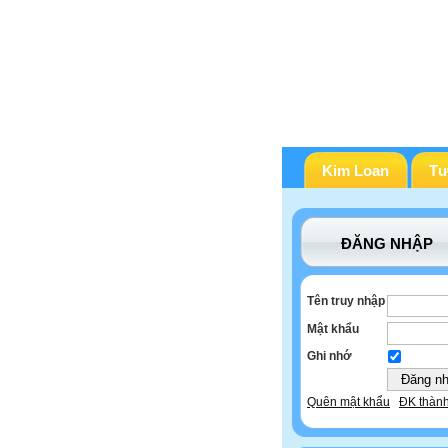
Kim Loan
Tư
ĐĂNG NHẬP
Tên truy nhập
Mật khẩu
Ghi nhớ
Quên mật khẩu
ĐK thành