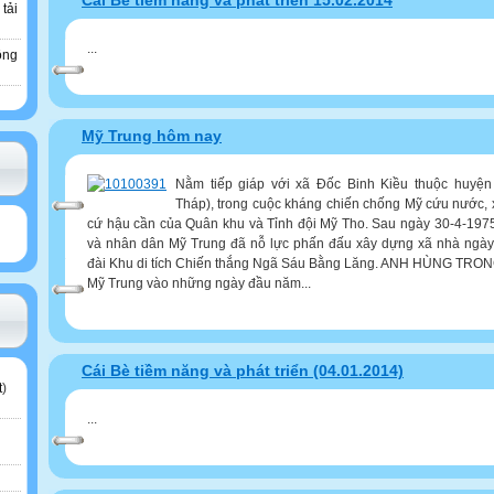
Cái Bè tiềm năng và phát triển 15.02.2014
 tải
...
ông
Mỹ Trung hôm nay
Nằm tiếp giáp với xã Đốc Binh Kiều thuộc huyện
Tháp), trong cuộc kháng chiến chống Mỹ cứu nước, 
cứ hậu cần của Quân khu và Tỉnh đội Mỹ Tho. Sau ngày 30-4-197
và nhân dân Mỹ Trung đã nỗ lực phấn đấu xây dựng xã nhà ngày 
đài Khu di tích Chiến thắng Ngã Sáu Bằng Lăng. ANH HÙNG TRO
Mỹ Trung vào những ngày đầu năm...
Cái Bè tiềm năng và phát triển (04.01.2014)
t
)
...