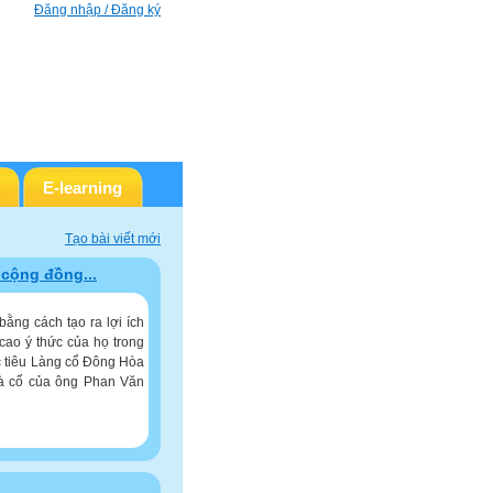
Đăng nhập / Đăng ký
E-learning
Tạo bài viết mới
 cộng đồng...
bằng cách tạo ra lợi ích
 cao ý thức của họ trong
mục tiêu Làng cổ Đông Hòa
à cổ của ông Phan Văn