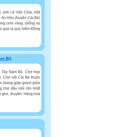
i, anh Lê Văn Chía, một
xã An Hữu (huyện Cái Bè)
hồng cơm vàng. Giống vú
 củ quả lạ quý hiếm Đồng
Nam Bộ
ền Tây Nam Bộ. Chợ họp
n. Chợ nổi Cái Bè thuộc
ền Giang giáp gianh giữa
ng chợ đầu mối lớn nhất
à ghe, thuyền. Hàng hoá