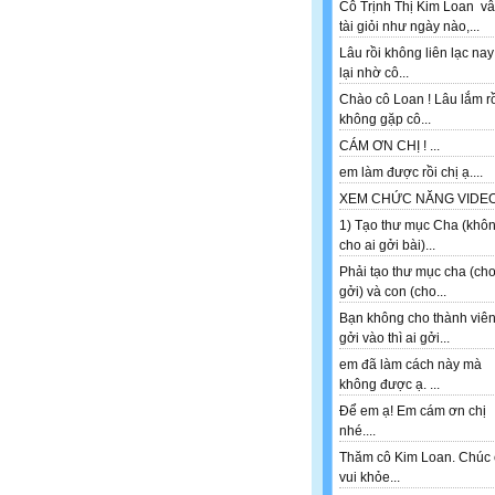
Cô Trịnh Thị Kim Loan v
tài giỏi như ngày nào,...
Lâu rồi không liên lạc nay
lại nhờ cô...
Chào cô Loan ! Lâu lắm r
không gặp cô...
CÁM ƠN CHỊ ! ...
em làm được rồi chị ạ....
XEM CHỨC NĂNG VIDEO 
1) Tạo thư mục Cha (khô
cho ai gởi bài)...
Phải tạo thư mục cha (ch
gởi) và con (cho...
Bạn không cho thành viê
gởi vào thì ai gởi...
em đã làm cách này mà
không được ạ. ...
Để em ạ! Em cám ơn chị
nhé....
Thăm cô Kim Loan. Chúc 
vui khỏe...