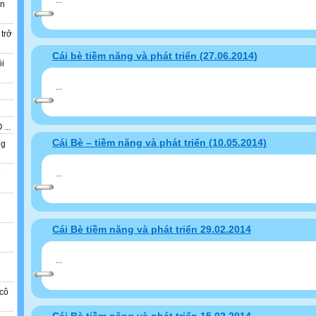
...
ẫn
 trở
Cái bè tiềm năng và phát triển (27.06.2014)
ồi
...
...
Cái Bè – tiềm năng và phát triển (10.05.2014)
ng
...
o
n
Cái Bè tiềm năng và phát triển 29.02.2014
...
cô