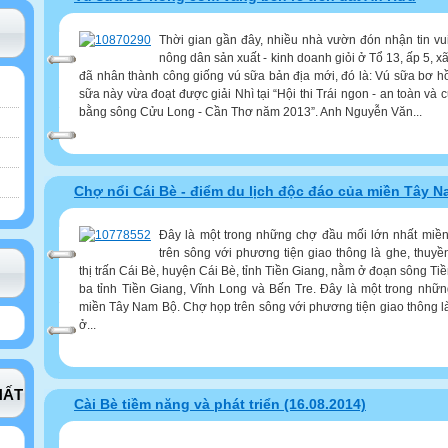
Thời gian gần đây, nhiều nhà vườn đón nhận tin vu
nông dân sản xuất - kinh doanh giỏi ở Tổ 13, ấp 5, 
đã nhân thành công giống vú sữa bản địa mới, đó là: Vú sữa bơ 
sữa này vừa đoạt được giải Nhì tại “Hội thi Trái ngon - an toàn và
bằng sông Cửu Long - Cần Thơ năm 2013”. Anh Nguyễn Văn...
Chợ nổi Cái Bè - điểm du lịch độc đáo của miền Tây 
Đây là một trong những chợ đầu mối lớn nhất mi
trên sông với phương tiện giao thông là ghe, thuyề
thị trấn Cái Bè, huyện Cái Bè, tỉnh Tiền Giang, nằm ở đoạn sông Ti
ba tỉnh Tiền Giang, Vĩnh Long và Bến Tre. Đây là một trong nhữ
miền Tây Nam Bộ. Chợ họp trên sông với phương tiện giao thông l
ở...
HẤT
Cài Bè tiềm năng và phát triển (16.08.2014)