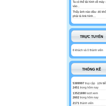
Ta có thể tải hình về máy -
vào...
Thấy ảnh nào đâu- đó kh
phải là link hình....
TRỰC TUYẾN
8 khách và 0 thành viên
THỐNG KÊ
5389997
truy cập (
chi tiế
2451
trong hôm nay
13521690
lượt xem
2602
trong hôm nay
2171
thành viên