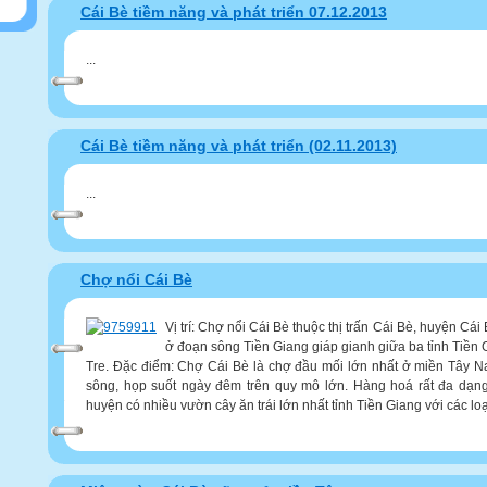
Cái Bè tiềm năng và phát triển 07.12.2013
...
Cái Bè tiềm năng và phát triển (02.11.2013)
...
Chợ nổi Cái Bè
Vị trí: Chợ nổi Cái Bè thuộc thị trấn Cái Bè, huyện Cái
ở đoạn sông Tiền Giang giáp gianh giữa ba tỉnh Tiền
Tre. Đặc điểm: Chợ Cái Bè là chợ đầu mối lớn nhất ở miền Tây N
sông, họp suốt ngày đêm trên quy mô lớn. Hàng hoá rất đa dạng
huyện có nhiều vườn cây ăn trái lớn nhất tỉnh Tiền Giang với các loại 