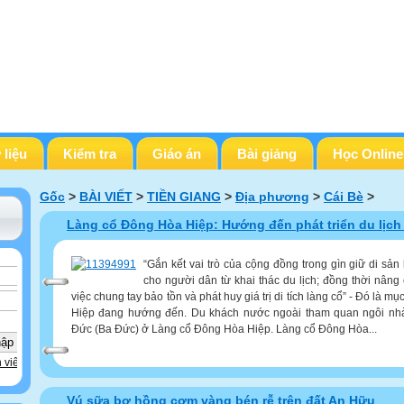
 liệu
Kiểm tra
Giáo án
Bài giảng
Học Online
Gốc
>
BÀI VIẾT
>
TIỀN GIANG
>
Địa phương
>
Cái Bè
>
Làng cổ Đông Hòa Hiệp: Hướng đến phát triển du lịch
“Gắn kết vai trò của cộng đồng trong gìn giữ di sản 
cho người dân từ khai thác du lịch; đồng thời nâng
việc chung tay bảo tồn và phát huy giá trị di tích làng cổ” - Đó là 
Hiệp đang hướng đến. Du khách nước ngoài tham quan ngôi nh
Đức (Ba Đức) ở Làng cổ Đông Hòa Hiệp. Làng cổ Đông Hòa...
 viên
Vú sữa bơ hồng cơm vàng bén rễ trên đất An Hữu