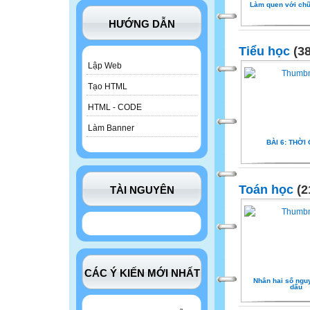
Làm quen với chữ 
HƯỚNG DẪN
Tiểu học
(38
Lập Web
Tạo HTML
HTML - CODE
Làm Banner
BÀI 6: THỜI
Toán học
(2
TÀI NGUYÊN
CÁC Ý KIẾN MỚI NHẤT
Nhân hai số ngu
dấu