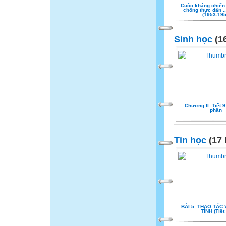
Cuộc kháng chiến
chống thực dân ..
(1953-19
Sinh học
(16
Chương II: Tiết 
phân
Tin học
(17 
BÀI 5: THAO TÁC
TÍNH (Tiết 