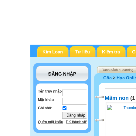
Kim Loan
Tư liệu
Kiểm tra
G
Danh sách e-learning
ĐĂNG NHẬP
Gốc
>
Học Onli
Tên truy nhập
Mầm non
(1
Mật khẩu
Ghi nhớ
Quên mật khẩu
ĐK thành viên