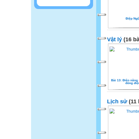
Điệp Ng
Vật lý
(16 bà
Bài 13: Điện năng 
dòng điệ
Lịch sử
(11 