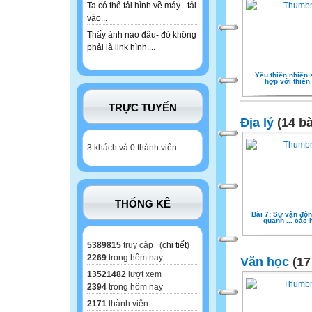
Ta có thể tải hình về máy - tải
vào...
Thấy ảnh nào đâu- đó không
phải là link hình....
Yêu thiên nhiên
hợp với thiên
TRỰC TUYẾN
Địa lý
(14 bà
3 khách và 0 thành viên
THỐNG KÊ
Bài 7: Sự vận độn
quanh ... các 
5389815
truy cập (
chi tiết
)
2269
trong hôm nay
Văn học
(17
13521482
lượt xem
2394
trong hôm nay
2171
thành viên