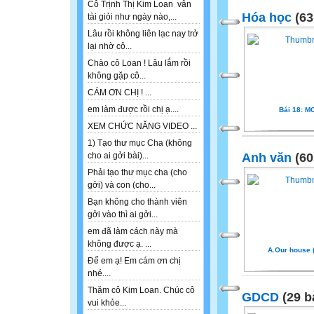
Cô Trịnh Thị Kim Loan vẫn
Hóa học
(63
tài giỏi như ngày nào,...
Lâu rồi không liên lạc nay trở
lại nhờ cô...
Chào cô Loan ! Lâu lắm rồi
không gặp cô...
CÁM ƠN CHỊ ! ...
em làm được rồi chị ạ....
Bái 18: M
XEM CHỨC NĂNG VIDEO ...
1) Tạo thư mục Cha (không
Anh văn
(60
cho ai gởi bài)...
Phải tạo thư mục cha (cho
gởi) và con (cho...
Bạn không cho thành viên
gởi vào thì ai gởi...
em đã làm cách này mà
không được ạ. ...
A.Our house (
Để em ạ! Em cám ơn chị
nhé....
Thăm cô Kim Loan. Chúc cô
GDCD
(29 b
vui khỏe...