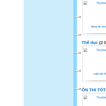
Hô-la-hê, hô-
Thể dục
(2 b
Luật cầu l
ÔN THI TỐ