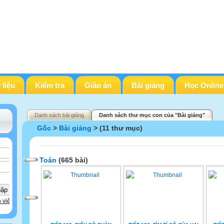
 liệu
Kiểm tra
Giáo án
Bài giảng
Học Online
Danh sách bài giảng
Danh sách thư mục con của "Bài giảng"
Gốc
>
Bài giảng
> (11 thư mục)
Toán
(665 bài)
 viên