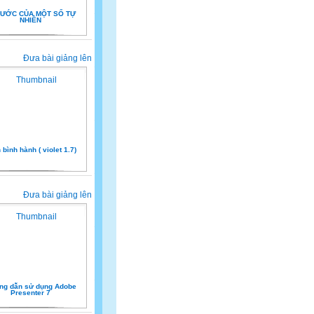
 ƯỚC CỦA MỘT SỐ TỰ
NHIÊN
Đưa bài giảng lên
 bình hành ( violet 1.7)
Đưa bài giảng lên
ng dẫn sử dụng Adobe
Presenter 7