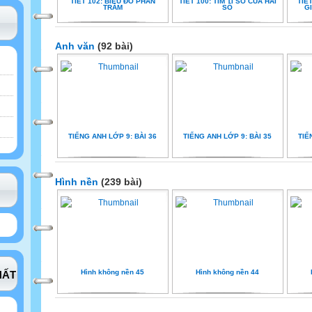
TIẾT 102: BIỂU ĐỒ PHẦN
TIẾT 100: TÌM TỈ SỐ CỦA HAI
TIẾ
TRĂM
SỐ
GI
Anh văn
(92 bài)
TIẾNG ANH LỚP 9: BÀI 36
TIẾNG ANH LỚP 9: BÀI 35
TIẾ
Hình nền
(239 bài)
Hình không nền 45
Hình không nền 44
HẤT