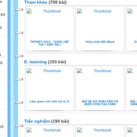
ẫn
Tham khảo
(709 bài)
 trở
ồi
TNTHPT 2013 - TOÁN ( ĐỀ
Giáo trình MS Word
G
THI + ĐÁP ÁN )
...
E- learning
(153 bài)
ng
o
n
Làm quen với chữ cái H, K
BÀI 58 SƯ SINH SẢN VÀ
BÀI
NUÔI CON CỦA CHIM
DÂN
Trắc nghiệm
(194 bài)
cô