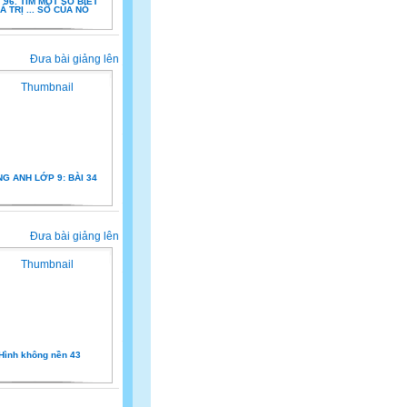
T 96. TÌM MỘT SỐ BIẾT
Á TRỊ ... SỐ CỦA NÓ
Đưa bài giảng lên
NG ANH LỚP 9: BÀI 34
Đưa bài giảng lên
Hình không nền 43