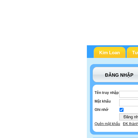
Kim Loan
Tư
ĐĂNG NHẬP
Tên truy nhập
Mật khẩu
Ghi nhớ
Quên mật khẩu
ĐK thành