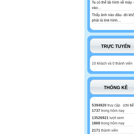
Ta có thể tải hình về máy -
vào...
Thấy ảnh nào đâu- đó kh
phải là link hình....
TRỰC TUYẾN
10 khách và 0 thành viên
THỐNG KÊ
5394920
truy cập (
chi tiế
1737
trong hôm nay
13526921
lượt xem
1868
trong hôm nay
2171
thành viên