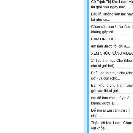
Cô Trịnh Thị Kim Loan v
tài giỏi như ngày nào,...
Lâu rồi không liên lạc nay
lại nhờ cô...
Chào cô Loan ! Lâu lắm r
không gặp cô...
CÁM ƠN CHỊ ! ...
em làm được rồi chị ạ....
XEM CHỨC NĂNG VIDEO 
1) Tạo thư mục Cha (khô
cho ai gởi bài)...
Phải tạo thư mục cha (ch
gởi) và con (cho...
Bạn không cho thành viê
gởi vào thì ai gởi...
em đã làm cách này mà
không được ạ. ...
Để em ạ! Em cám ơn chị
nhé....
Thăm cô Kim Loan. Chúc 
vui khỏe...