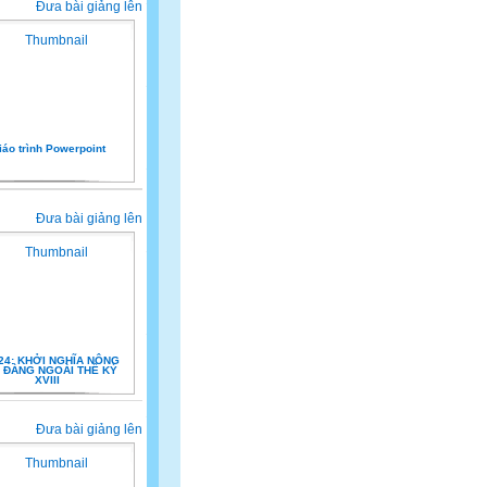
Đưa bài giảng lên
iáo trình Powerpoint
Đưa bài giảng lên
 24: KHỞI NGHĨA NÔNG
 ĐÀNG NGOÀI THẾ KỶ
XVIII
Đưa bài giảng lên