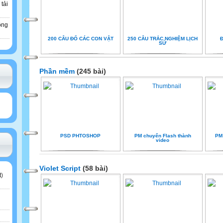
 tải
ông
200 CÂU ĐỐ CÁC CON VẬT
250 CÂU TRẮC NGHIỆM LỊCH
Đ
SỬ
Phần mềm
(245 bài)
PSD PHTOSHOP
PM chuyển Flash thành
PM 
video
Violet Script
(58 bài)
t
)