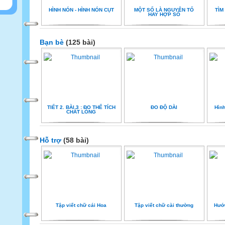
HÌNH NÓN - HÌNH NÓN CỤT
MỘT SỐ LÀ NGUYÊN TỐ
TÌM
HAY HỢP SỐ
Bạn bè
(125 bài)
TIẾT 2. BÀI 3 : ĐO THỂ TÍCH
ĐO ĐỘ DÀI
Hình
CHẤT LỎNG
Hỗ trợ
(58 bài)
Tập viết chữ cái Hoa
Tập viết chữ cài thường
Hướ