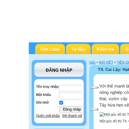
Kim Loan
Tư liệu
Kiểm tra
G
Gốc
>
BÀI VIẾT
>
TIỀN G
TX. Cai Lậy: Hạ
ĐĂNG NHẬP
Với thế mạnh là
Tên truy nhập
nông nghiệp cô
Mật khẩu
thái, vườn cây 
Ghi nhớ
Tây hứa hẹn sẽ 
Quên mật khẩu
ĐK thành viên
Một góc đô thị TX. 