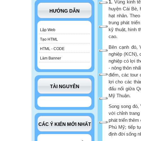
1.
Vùng kinh tế
huyện Cái Bè, 
HƯỚNG DẪN
hạt nhân. Theo 
trung phát tri
kỹ thuật, hình 
Lập Web
cao.
Tạo HTML
Bên cạnh đó, V
HTML - CODE
nghiệp (KCN), 
Làm Banner
nghiệp có lợi t
- nông thôn nhấ
điểm, các tour d
lợi cho các thà
TÀI NGUYÊN
đấu nối giữa Q
Mỹ Thuận.
Song song đó, V
với chỉnh tran
phát triển thêm
CÁC Ý KIẾN MỚI NHẤT
Phú Mỹ; tiếp t
định đời sống n