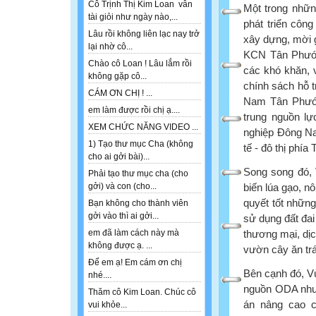
Cô Trịnh Thị Kim Loan vẫn
Một trong những
tài giỏi như ngày nào,...
phát triển công
Lâu rồi không liên lạc nay trở
xây dựng, mời 
lại nhờ cô...
KCN Tân Phước 
Chào cô Loan ! Lâu lắm rồi
các khó khăn, 
không gặp cô...
chính sách hỗ t
CÁM ƠN CHỊ ! ...
Nam Tân Phước,
em làm được rồi chị ạ....
trung nguồn lự
XEM CHỨC NĂNG VIDEO ...
nghiệp Đông Na
1) Tạo thư mục Cha (không
tế - đô thị phía
cho ai gởi bài)...
Song song đó, 
Phải tạo thư mục cha (cho
biến lúa gạo, n
gởi) và con (cho...
quyết tốt nhữn
Bạn không cho thành viên
gởi vào thì ai gởi...
sử dụng đất đai 
thương mại, dịc
em đã làm cách này mà
không được ạ. ...
vườn cây ăn trá
Để em ạ! Em cám ơn chị
Bên cạnh đó, Vù
nhé....
nguồn ODA như:
Thăm cô Kim Loan. Chúc cô
án nâng cao c
vui khỏe...