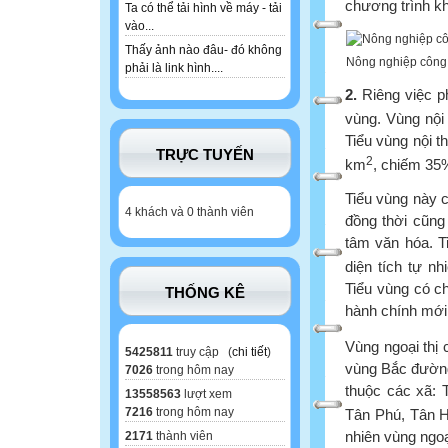
chương trình khí
Ta có thể tải hình về máy - tải
vào...
Thấy ảnh nào đâu- đó không
Nông nghiệp công 
phải là link hình....
2.
Riêng việc ph
vùng. Vùng nội 
Tiểu vùng nội th
TRỰC TUYẾN
2
km
, chiếm 35%
Tiểu vùng này 
4 khách và 0 thành viên
đồng thời cũng 
tâm văn hóa. T
diện tích tự nh
Tiểu vùng có ch
THỐNG KÊ
hành chính mới
Vùng ngoại thị 
5425811
truy cập (
chi tiết
)
vùng Bắc đường
7026
trong hôm nay
thuộc các xã:
13558563
lượt xem
7216
trong hôm nay
Tân Phú, Tân Hộ
nhiên vùng ngoại
2171
thành viên