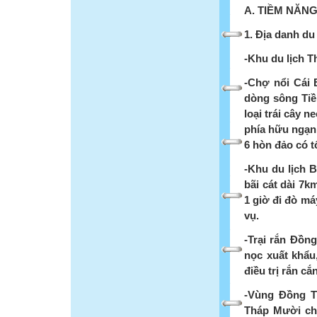
A. TIỀM NĂNG
1. Địa danh du 
-Khu du lịch T
-Chợ nổi Cái 
dòng sông Tiề
loại trái cây 
phía hữu ngạn
6 hòn đảo có t
-Khu du lịch 
bãi cát dài 7k
1 giờ đi đò má
vụ.
-Trại rắn Đồn
nọc xuất khẩu
điều trị rắn 
-Vùng Đồng 
Tháp Mười ch