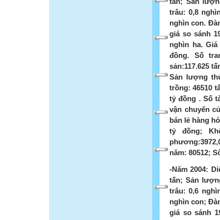
tấn; Sản lượn
trâu: 0,8 ngh
nghìn con. Đàn
giá so sánh 19
nghìn ha. Giá 
đồng. Số tra
sản:117.625 tấ
Sản lượng thủ
trồng: 46510 t
tỷ đồng . Số 
vận chuyển củ
bán lẻ hàng hó
tỷ đồng; Kh
phương:3972,0
năm: 80512; Số
-Năm 2004: Diệ
tấn; Sản lượng
trâu: 0,6 ngh
nghìn con; Đàn
giá so sánh 19