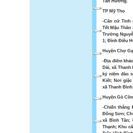
Tân Hương.
TP Mỹ Tho
-Căn cứ Tỉnh
Tết Mậu Thân 
Trường Nguyễ
1; Đình Điều 
Huyện Chợ Gạ
-Địa điểm khả
Dài, xã Thanh 
kỷ niệm đào 
Kiết; Nơi giặc
xã Thanh Bình
Huyện Gò Côn
-Chiến thắng
Đồng Sơn; Chù
xã Bình Tân;
Thạnh; Khu că