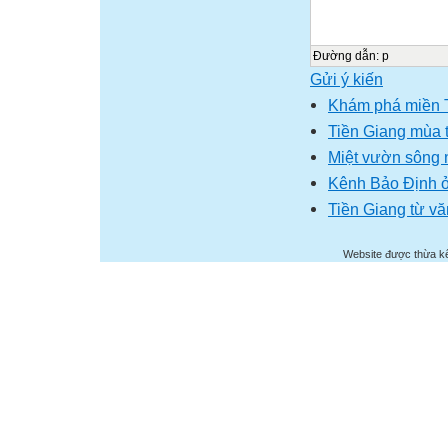
Đường dẫn
:
p
Gửi ý kiến
Khám phá miền T
Tiền Giang mùa t
Miệt vườn sông 
Kênh Bảo Định ở
Tiền Giang từ v
Website được thừa k