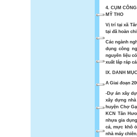
4. CỤM CÔNG
MỸ THO
Vị trí tại xã 
tại đã hoàn ch
Các ngành ngh
dụng công ng
nguyên liệu có
xuất lắp ráp cá
IX. DANH MỤC
A Giai đoạn 20
-Dự án xây d
xây dựng nhà 
huyện Chợ Gạo
KCN Tân Hươn
nhựa gia dụn
cá, mực khô 
nhà máy chiên