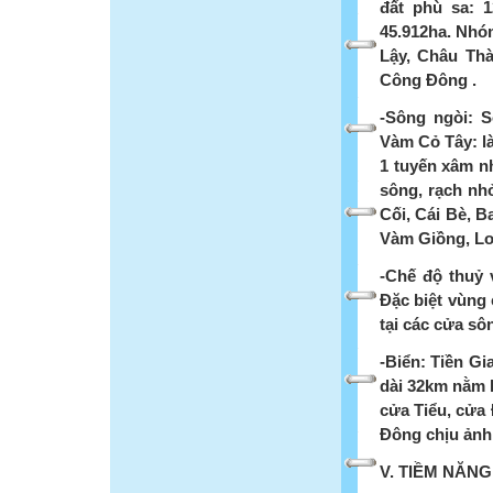
đất phù sa: 
45.912ha. Nhóm
Lậy, Châu Th
Công Đông .
-Sông ngòi: 
Vàm Cỏ Tây: là
1 tuyến xâm nh
sông, rạch nh
Cối, Cái Bè, B
Vàm Giồng, Lon
-Chế độ thuỷ 
Đặc biệt vùng 
tại các cửa sôn
-Biển: Tiền G
dài 32km nằm 
cửa Tiểu, cửa 
Đông chịu ảnh 
V. TIỀM NĂN