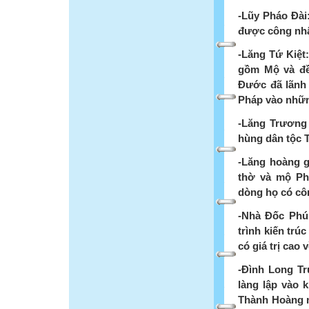
-Lũy Pháo Đài
được công nhậ
-Lăng Tứ Kiệt:
gồm Mộ và đề
Đước đã lãnh
Pháp vào những
-Lăng Trương 
hùng dân tộc T
-Lăng hoàng g
thờ và mộ Ph
dòng họ có cô
-Nhà Đốc Phú 
trình kiến trú
có giá trị cao 
-Đình Long Tr
làng lập vào 
Thành Hoàng 