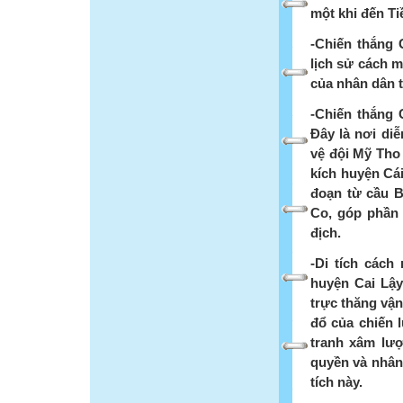
một khi đến Ti
-Chiến thắng 
lịch sử cách 
của nhân dân t
-Chiến thắng 
Đây là nơi diễ
vệ đội Mỹ Tho
kích huyện Cá
đoạn từ cầu 
Co, góp phần
địch.
-Di tích các
huyện Cai Lậy,
trực thăng vận
đổ của chiến 
tranh xâm lượ
quyền và nhân 
tích này.