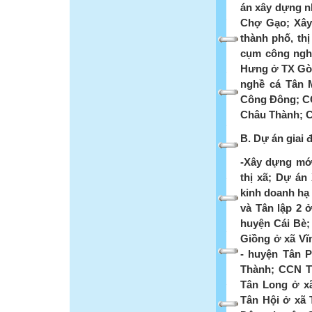
án xây dựng n
Chợ Gạo; Xây
thành phố, th
cụm công ngh
Hưng ở TX Gò
nghề cá Tân 
Công Đông; C
Châu Thành; 
B. Dự án giai 
-Xây dựng mới
thị xã; Dự á
kinh doanh hạ
và Tân lập 2
huyện Cái Bè;
Giồng ở xã V
- huyện Tân 
Thành; CCN T
Tân Long ở x
Tân Hội ở xã 