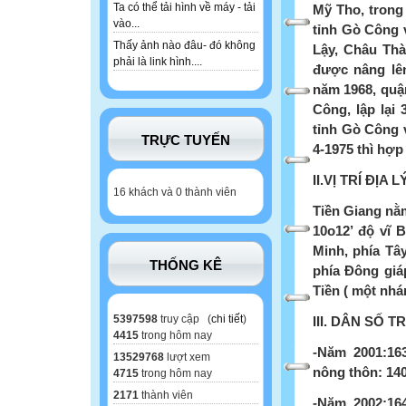
Ta có thể tải hình về máy - tải
Mỹ Tho, trong
vào...
tỉnh Gò Công 
Thấy ảnh nào đâu- đó không
Lậy, Châu Th
phải là link hình....
được nâng lê
năm 1968, quận
Công, lập lại
tỉnh Gò Công v
TRỰC TUYẾN
4-1975 thì hợp 
II.VỊ TRÍ ĐỊA L
16 khách và 0 thành viên
Tiền Giang nằm
10o12’ độ vĩ 
Minh, phía Tâ
THỐNG KÊ
phía Đông giá
Tiền ( một nh
5397598
truy cập (
chi tiết
)
III. DÂN SỐ T
4415
trong hôm nay
-Năm 2001:163
13529768
lượt xem
nông thôn: 140
4715
trong hôm nay
2171
thành viên
-Năm 2002:164