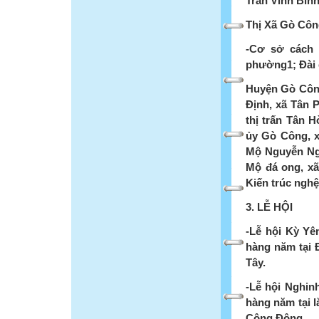
Trấn Vĩnh Bình
Thị Xã Gò Côn
-Cơ sở cách
phường1; Đài 
Huyện Gò Côn
Định, xã Tân 
thị trấn Tân 
ủy Gò Công, x
Mộ Nguyễn Ng
Mộ đá ong, xã
Kiến trúc nghệ
3. LỄ HỘI
-Lễ hội Kỳ Yê
hàng năm tại 
Tây.
-Lễ hội Nghinh
hàng năm tại 
Công Đông.