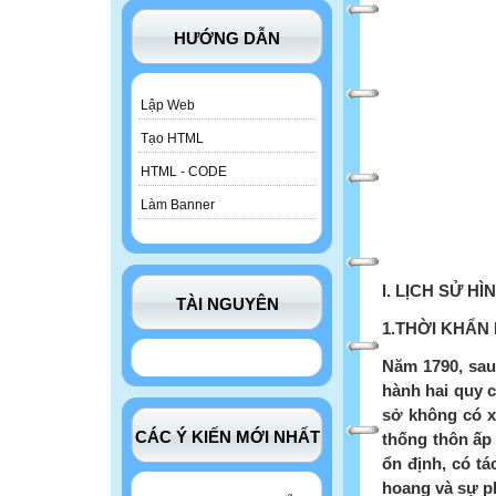
HƯỚNG DẪN
Lập Web
Tạo HTML
HTML - CODE
Làm Banner
I.
LỊCH SỬ HÌ
TÀI NGUYÊN
1.THỜI KHẨN
Năm 1790, sau
hành hai quy c
sở không có xã
CÁC Ý KIẾN MỚI NHẤT
thống thôn ấp
ổn định, có tá
hoang và sự ph