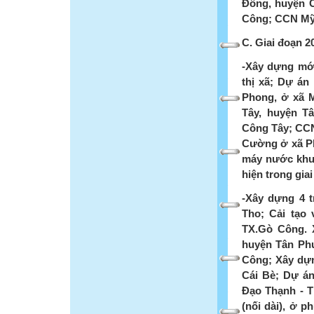
Đông, huyện 
Công; CCN Mỹ 
C. Giai đoạn 2
-Xây dựng mới
thị xã; Dự á
Phong, ở xã 
Tây, huyện 
Công Tây; CCN
Cường ở xã P
máy nước khu
hiện trong gia
-Xây dựng 4 t
Tho; Cải tạo
TX.Gò Công. 
huyện Tân Ph
Công; Xây dựn
Cái Bè; Dự á
Đạo Thạnh - 
(nối dài), ở 