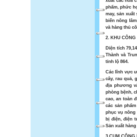
xuất các hóa 
phẩm, phức hợ
may, sản xuất s
biến nông lâm
và hàng thủ c
2. KHU CÔNG
Diện tích 79,1
Thành và Tru
tỉnh lộ 864.
Các lĩnh vực ư
cây, rau quả, 
địa phương v
phòng bệnh, ch
cao, an toàn đ
các sản phẩm 
phục vụ nông n
bị điện, điện
Sản xuất hàng 
3.CỤM CÔNG