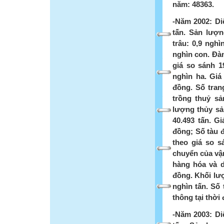
năm: 48363.
-Năm 2002: Diệ
tấn. Sản lượn
trâu: 0,9 ngh
nghìn con. Đàn
giá so sánh 19
nghìn ha. Giá 
đồng. Số trang
trồng thuỷ sả
lượng thủy sản
40.493 tấn. Gi
đồng; Số tàu đ
theo giá so s
chuyển của vận
hàng hóa và d
đồng. Khối lư
nghìn tấn. Số 
thông tại thời 
-Năm 2003: Diệ