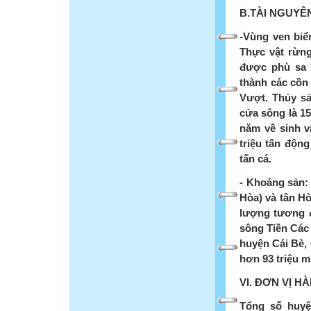
B.TÀI NGUYÊ
-Vùng ven biể
Thực vật rừng
được phù sa 
thành các cồn
Vượt. Thủy sả
cửa sông là 15
năm về sinh vậ
triệu tấn động
tấn cá.
- Khoáng sản:
Hòa) và tân H
lượng tương đ
sông Tiền Các 
huyện Cái Bè, 
hơn 93 triệu m
VI. ĐƠN VỊ H
Tổng số huyệ