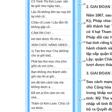
Cô Trịnh Thị Kim Loan vẫn
tài giỏi như ngày nào,...
2. GIAI ĐOẠN 
Lâu rồi không liên lạc nay trở
Năm 1867, sau 
lại nhờ cô...
Kỳ, Pháp chia 
Chào cô Loan ! Lâu lắm rồi
đổi thành hạt
không gặp cô...
có 4 hạt Tham
CÁM ƠN CHỊ ! ...
Pháp đổi các h
em làm được rồi chị ạ....
hai tỉnh riêng
XEM CHỨC NĂNG VIDEO ...
hành chánh và
1) Tạo thư mục Cha (không
lập cấp quận l
cho ai gởi bài)...
Lậy; quận Châ
Phải tạo thư mục cha (cho
lượt được thàn
gởi) và con (cho...
Bạn không cho thành viên
3. GIAI ĐOẠN 
gởi vào thì ai gởi...
Sau cách mạng
em đã làm cách này mà
chủ Cộng hòa r
không được ạ. ...
trong khắp nư
Để em ạ! Em cám ơn chị
nhé....
tỉnh: Mỹ Tho 
nhập về tỉnh 
Thăm cô Kim Loan. Chúc cô
vui khỏe...
bộ ra Quyết đị