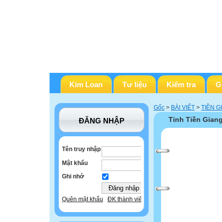
Kim Loan
Tư liệu
Kiểm tra
G
Gốc
>
BÀI VIẾT
>
TIỀN G
Tỉnh Tiền Gian
ĐĂNG NHẬP
Tên truy nhập
Mật khẩu
Ghi nhớ
Quên mật khẩu
ĐK thành viên