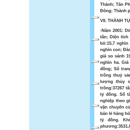
Thành; Tân P
Đông; Thành p
VII. THÀNH T
-Năm 2001: Diệ
tấn; Diện tích
bò:15,7 nghìn
nghìn con; Đàn
giá so sánh 19
nghìn ha. Giá 
đồng; Số trang
trồng thuỷ sả
lượng thủy s
trồng:37267 tấ
tỷ đồng. Số t
nghiệp theo g
vận chuyển củ
bán lẻ hàng hó
tỷ đồng. Kh
phương:3531,0