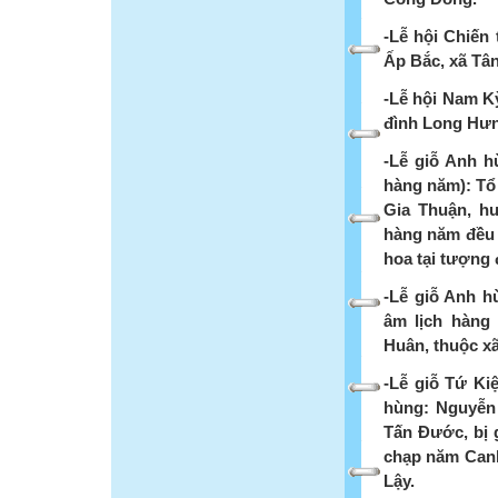
-Lễ hội Chiến 
Ấp Bắc, xã Tân
-Lễ hội Nam Kỳ
đình Long Hưn
-Lễ giỗ Anh h
hàng năm): Tổ 
Gia Thuận, h
hàng năm đều v
hoa tại tượng
-Lễ giỗ Anh 
âm lịch hàng
Huân, thuộc x
-Lễ giỗ Tứ Kiệ
hùng: Nguyễn
Tấn Đước, bị 
chạp năm Canh 
Lậy.