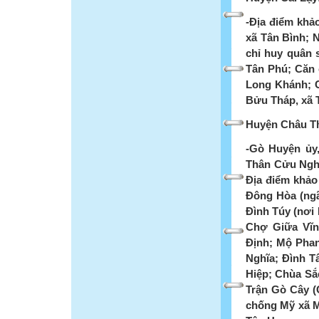
-Địa điểm khả
xã Tân Bình; N
chỉ huy quân 
Tân Phú; Căn 
Long Khánh; C
Bửu Tháp, xã 
Huyện Châu T
-Gò Huyện ủy,
Thân Cửu Nghĩ
Địa điểm khảo
Đông Hòa (ngã
Đình Túy (nơi
Chợ Giữa Vĩn
Định; Mộ Pha
Nghĩa; Đình Tâ
Hiệp; Chùa Sắ
Trận Gò Cây (
chống Mỹ xã 