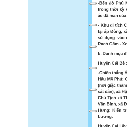
-Bến đò Phú 
trong thời kỳ 
ác dã man của 
- Khu di tích 
tại ấp Đông, 
sử dụng vào n
Rạch Gầm - Xo
b. Danh mục đị
Huyện Cái Bè 
-Chiến thắng Á
Hậu Mỹ Phú; C
(nơi giặc thảm
sát dân), xã H
Chủ Tịch xã 
Văn Bính, xã Đ
Hưng; Kiến t
Lương.
Huyện Cai Lậy