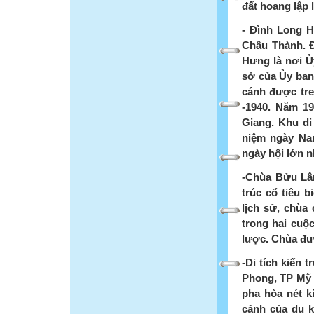
đất hoang lập 
- Đình Long H
Châu Thành. 
Hưng là nơi Ủ
sở của Ủy ban 
cánh được tre
-1940. Năm 1
Giang. Khu d
niệm ngày Na
ngày hội lớn 
-Chùa Bửu Lâm
trúc cổ tiêu 
lịch sử, chùa
trong hai cuộ
lược. Chùa đượ
-Di tích kiến 
Phong, TP Mỹ 
pha hòa nét k
cảnh của du 