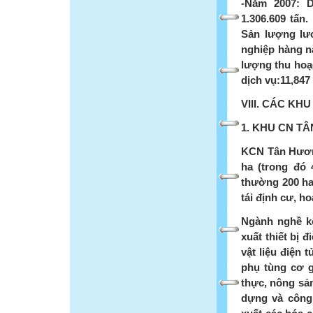
-Năm 2007: D
1.306.609 tấn.
Sản lượng lươ
nghiệp hàng nă
lượng thu hoạ
dịch vụ:11,847
VIII. CÁC KH
1. KHU CN T
KCN Tân Hươn
ha (trong đó 
thường 200 ha
tái định cư, ho
Ngành nghề kê
xuất thiết bị đ
vật liệu điện 
phụ tùng cơ g
thực, nông sản
dựng và công 