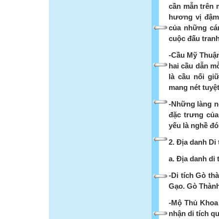
cần mẫn trên 
hương vị đậm
của những cán
cuộc đấu tran
-Cầu Mỹ Thuận:
hai cầu dẫn mỗ
là cầu nối gi
mang nét tuyệt
-Những làng 
đặc trưng củ
yếu là nghề đ
2. Địa danh Di
a. Địa danh di 
-Di tích Gò t
Gạo. Gò Thành 
-Mộ Thủ Khoa 
nhận di tích q