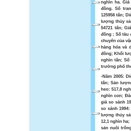
nghìn ha. Giá 
đồng. Số tran
125956 tấn; Di
lượng thủy sả
54721 tấn; Giá
đồng ; Số tàu 
chuyển của vận
hàng hóa và d
đồng; Khối lư
nghìn tấn; Số
trường phổ thô
-Năm 2005: Diệ
tấn; Sản lượng
heo: 517,8 ngh
nghìn con; Đàn
giá so sánh 19
so sánh 1994: 
lượng thủy sả
12,1 nghìn ha;
sản nuôi trồng