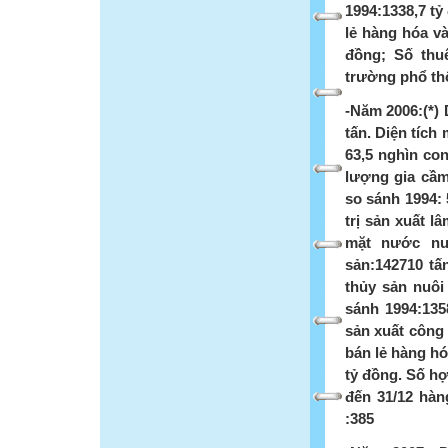
1994:1338,7 tỷ
lẻ hàng hóa và
đồng; Số thu
trường phổ thô
-Năm 2006:(*) 
tấn. Diện tích
63,5 nghìn con
lượng gia cầm:
so sánh 1994: 
trị sản xuất l
mặt nước nuô
sản:142710 tấ
thủy sản nuôi 
sánh 1994:1358
sản xuất công 
bán lẻ hàng hó
tỷ đồng. Số hợp
đến 31/12 hàn
:385