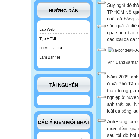
Suy nghĩ đó th
HƯỚNG DẪN
TP.HCM về quê 
nuôi cá bông l
sản quả là điề
Lập Web
qua sách báo n
các loài cá da 
Tạo HTML
HTML - CODE
Làm Banner
Anh Đăng đã thành
Năm 2009, anh 
ở xã Phú Tân đ
TÀI NGUYÊN
thân trong gia
nghiệp ở huyện
anh thất bại. N
loài cá bông la
Anh Đăng tâm sự
CÁC Ý KIẾN MỚI NHẤT
mua nhầm giống
sau tôi dò hỏi