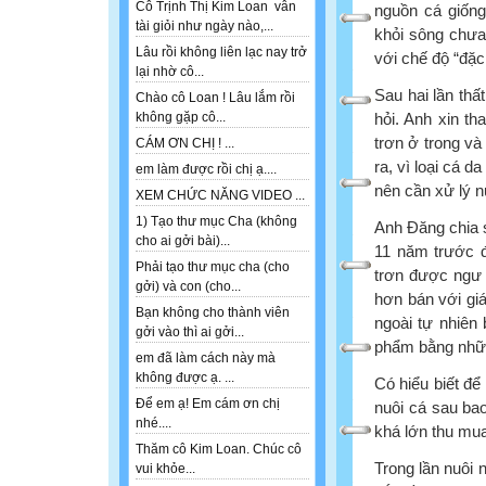
Cô Trịnh Thị Kim Loan vẫn
nguồn cá giống
tài giỏi như ngày nào,...
khỏi sông chưa 
Lâu rồi không liên lạc nay trở
với chế độ “đặc
lại nhờ cô...
Sau hai lần thấ
Chào cô Loan ! Lâu lắm rồi
hỏi. Anh xin t
không gặp cô...
trơn ở trong và
CÁM ƠN CHỊ ! ...
ra, vì loại cá d
em làm được rồi chị ạ....
nên cần xử lý n
XEM CHỨC NĂNG VIDEO ...
1) Tạo thư mục Cha (không
Anh Đăng chia s
cho ai gởi bài)...
11 năm trước đ
Phải tạo thư mục cha (cho
trơn được ngư d
gởi) và con (cho...
hơn bán với giá
Bạn không cho thành viên
ngoài tự nhiên
gởi vào thì ai gởi...
phẩm bằng những
em đã làm cách này mà
không được ạ. ...
Có hiểu biết để
Để em ạ! Em cám ơn chị
nuôi cá sau bao
nhé....
khá lớn thu mua
Thăm cô Kim Loan. Chúc cô
Trong lần nuôi 
vui khỏe...