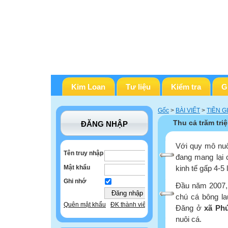
Kim Loan
Tư liệu
Kiểm tra
G
Gốc
>
BÀI VIẾT
>
TIỀN G
Thu cả trăm tri
ĐĂNG NHẬP
Với quy mô nuô
Tên truy nhập
đang mang lại 
Mật khẩu
kinh tế gấp 4-5 
Ghi nhớ
Đầu năm 2007, 
chú cá bông l
Quên mật khẩu
ĐK thành viên
Đăng ở
xã Ph
nuôi cá.