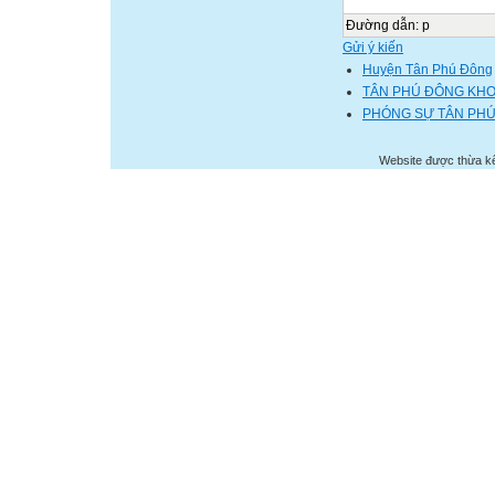
Đường dẫn
:
p
Gửi ý kiến
Huyện Tân Phú Đông
TÂN PHÚ ĐÔNG KHO
PHÓNG SỰ TÂN PH
Website được thừa k