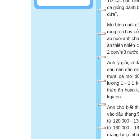
Từ các đặc điể
cá giống đánh b
dứa".
Mô hình nuôi củ
rong rêu hay cỏ
ao nuôi anh ch
ăn thiên nhiên 
2 con/m3 nước
Anh lý giải, vì 
sâu nên cần ox
thưa, cá mới đủ
lượng 1 - 1,1 
thức ăn hoàn to
kg/con.
Anh cho biết t
vào đầu tháng 5
từ 120.000 - 13
từ 160.000 - 1
mang lại lợi nh