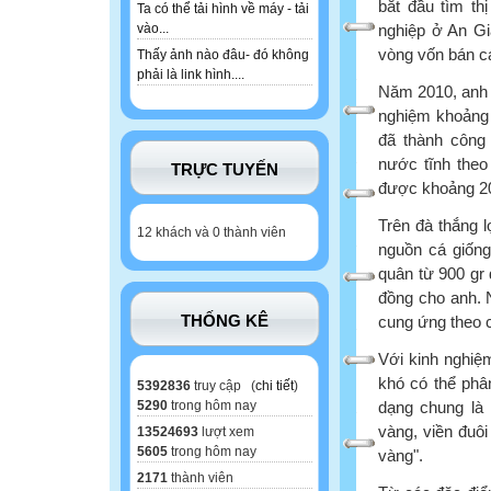
bắt đầu tìm th
Ta có thể tải hình về máy - tải
nghiệp ở An Gi
vào...
vòng vốn bán cá
Thấy ảnh nào đâu- đó không
phải là link hình....
Năm 2010, anh 
nghiệm khoảng 2
đã thành công 
nước tĩnh theo
TRỰC TUYẾN
được khoảng 20
Trên đà thắng l
12 khách và 0 thành viên
nguồn cá giống
quân từ 900 gr 
đồng cho anh. 
THỐNG KÊ
cung ứng theo 
Với kinh nghiệ
khó có thể phâ
5392836
truy cập (
chi tiết
)
dạng chung là 
5290
trong hôm nay
vàng, viền đuôi
13524693
lượt xem
5605
trong hôm nay
vàng".
2171
thành viên