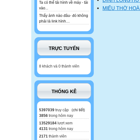
Ta có thể tải hình về máy - tải
MIẾU THỜ HOÀ
vào...
Thấy ảnh nào đâu- đó không
phải là link hình....
TRỰC TUYẾN
8 khách và 0 thành viên
THỐNG KÊ
5397039
truy cập (
chi tiết
)
3856
trong hôm nay
13529184
lượt xem
4131
trong hôm nay
2171
thành viên