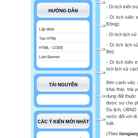
- Di tích kiến 
HƯỚNG DẪN
- Di tích kiến
Đông);
Lập Web
- Di tích lịch 
Tạo HTML
- Di tích lịch
HTML - CODE
Bè);
Làm Banner
- Di tích kiến
tích lịch sử c
Bên cạnh việc 
TÀI NGUYÊN
khai thác trái
dụng đất thuộc 
được sự cho ph
Du lịch, UBND 
nước đối với di
CÁC Ý KIẾN MỚI NHẤT
luật.
(
Theo
tiengian