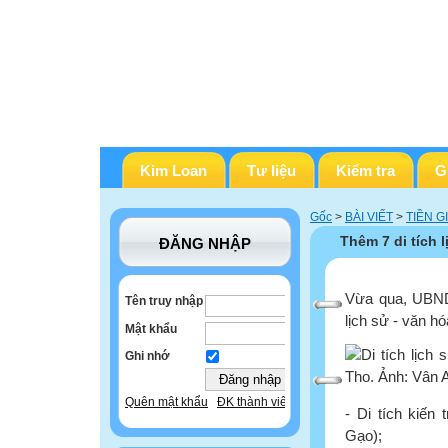
Kim Loan
Tư liệu
Kiểm tra
G
Gốc
>
BÀI VIẾT
>
TIỀN G
Thêm 7 di tích l
ĐĂNG NHẬP
Vừa qua, UBND
Tên truy nhập
lịch sử - văn hó
Mật khẩu
Ghi nhớ
Quên mật khẩu
ĐK thành viên
- Di tích kiến
Gạo);