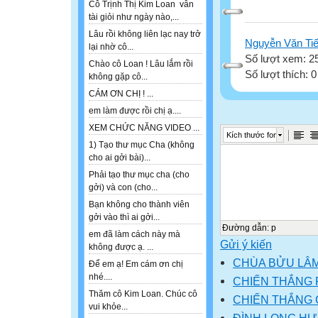
Cô Trịnh Thị Kim Loan vẫn
tài giỏi như ngày nào,...
Lâu rồi không liên lạc nay trở
Nguyễn Văn Ti
lại nhờ cô...
Số lượt xem: 2
Chào cô Loan ! Lâu lắm rồi
Số lượt thích: 
không gặp cô...
CÁM ƠN CHỊ ! ...
em làm được rồi chị ạ....
XEM CHỨC NĂNG VIDEO ...
Kích thước font
1) Tạo thư mục Cha (không
cho ai gởi bài)...
Phải tạo thư mục cha (cho
gởi) và con (cho...
Bạn không cho thành viên
gởi vào thì ai gởi...
Đường dẫn
:
p
em đã làm cách này mà
Gửi ý kiến
không được ạ. ...
CHÙA BỬU LÂ
Để em ạ! Em cám ơn chị
nhé....
CHIẾN THẮNG 
Thăm cô Kim Loan. Chúc cô
CHIẾN THẮNG 
vui khỏe...
ĐÌNH LONG H