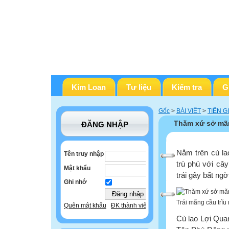
Kim Loan
Tư liệu
Kiểm tra
G
Gốc
>
BÀI VIẾT
>
TIỀN G
Thăm xứ sở mã
ĐĂNG NHẬP
Nằm trên cù la
Tên truy nhập
trù phú với cây
Mật khẩu
trái gây bất ngờ
Ghi nhớ
Trái mãng cầu trĩu
Quên mật khẩu
ĐK thành viên
Cù lao Lợi Qua