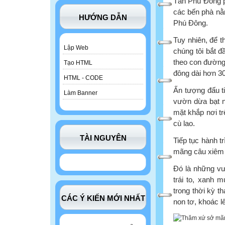
Tân Phú Đông p
các bến phà nằ
HƯỚNG DẪN
Phú Đông.
Tuy nhiên, để 
Lập Web
chúng tôi bắt đ
theo con đường 
Tạo HTML
đông dài hơn 3
HTML - CODE
Ấn tượng đấu t
Làm Banner
vườn dừa bạt n
mặt khắp nơi tr
cù lao.
TÀI NGUYÊN
Tiếp tục hành t
mãng câu xiêm s
Đó là những vư
trái to, xanh 
trong thời kỳ t
CÁC Ý KIẾN MỚI NHẤT
non tơ, khoác 