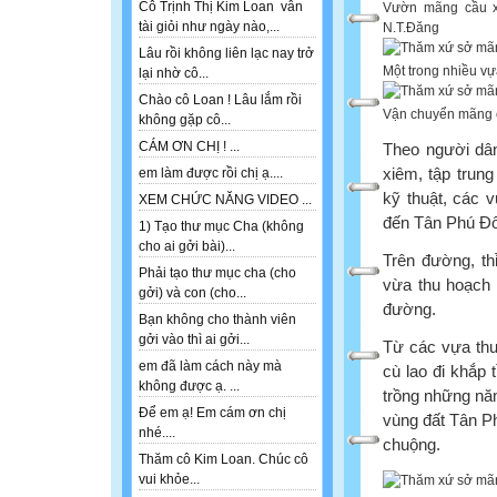
Cô Trịnh Thị Kim Loan vẫn
Vườn mãng cầu xi
tài giỏi như ngày nào,...
N.T.Đăng
Lâu rồi không liên lạc nay trở
Một trong nhiều v
lại nhờ cô...
Chào cô Loan ! Lâu lắm rồi
Vận chuyển mãng c
không gặp cô...
CÁM ƠN CHỊ ! ...
Theo người dâ
xiêm, tập trun
em làm được rồi chị ạ....
kỹ thuật, các 
XEM CHỨC NĂNG VIDEO ...
đến Tân Phú Đô
1) Tạo thư mục Cha (không
cho ai gởi bài)...
Trên đường, th
Phải tạo thư mục cha (cho
vừa thu hoạch 
gởi) và con (cho...
đường.
Bạn không cho thành viên
gởi vào thì ai gởi...
Từ các vựa thu
em đã làm cách này mà
cù lao đi khắp 
không được ạ. ...
trồng những nă
Để em ạ! Em cám ơn chị
vùng đất Tân Ph
nhé....
chuộng.
Thăm cô Kim Loan. Chúc cô
vui khỏe...