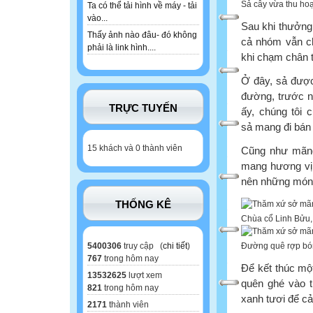
Sả cây vừa thu ho
Ta có thể tải hình về máy - tải
vào...
Sau khi thưởng
Thấy ảnh nào đâu- đó không
cả nhóm vẫn ch
phải là link hình....
khi chạm chân 
Ở đây, sả được
đường, trước n
TRỰC TUYẾN
ấy, chúng tôi
sả mang đi bán
15 khách và 0 thành viên
Cũng như mãng
mang hương vị 
nên những món 
THỐNG KÊ
Chùa cổ Linh Bửu,
Đường quê rợp bó
5400306
truy cập (
chi tiết
)
767
trong hôm nay
Để kết thúc một
13532625
lượt xem
quên ghé vào 
821
trong hôm nay
xanh tươi để cả
2171
thành viên