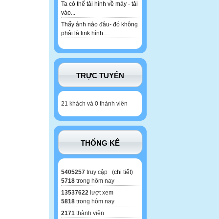
Ta có thể tải hình về máy - tải
vào...
Thấy ảnh nào đâu- đó không
phải là link hình....
TRỰC TUYẾN
21 khách và 0 thành viên
THỐNG KÊ
5405257
truy cập (
chi tiết
)
5718
trong hôm nay
13537622
lượt xem
5818
trong hôm nay
2171
thành viên