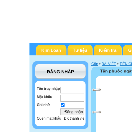
Kim Loan
Tư liệu
Kiểm tra
G
Gốc
>
BÀI VIẾT
>
TIỀN G
Tân phước ngày
ĐĂNG NHẬP
Tên truy nhập
Mật khẩu
Ghi nhớ
Quên mật khẩu
ĐK thành viên