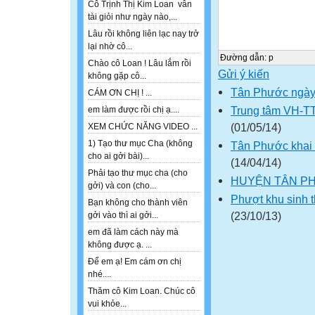
Cô Trịnh Thị Kim Loan vẫn
tài giỏi như ngày nào,...
Lâu rồi không liên lạc nay trở
lại nhờ cô...
Đường dẫn
:
p
Chào cô Loan ! Lâu lắm rồi
Gửi ý kiến
không gặp cô...
Tân Phước ngày
CÁM ƠN CHỊ ! ...
Trung tâm VH-TT
em làm được rồi chị ạ....
(01/05/14)
XEM CHỨC NĂNG VIDEO ...
1) Tạo thư mục Cha (không
Tân Phước khai t
cho ai gởi bài)...
(14/04/14)
Phải tạo thư mục cha (cho
HUYỆN TÂN P
gởi) và con (cho...
Phượt khu sinh 
Bạn không cho thành viên
(23/10/13)
gởi vào thì ai gởi...
em đã làm cách này mà
không được ạ. ...
Để em ạ! Em cám ơn chị
nhé....
Thăm cô Kim Loan. Chúc cô
vui khỏe...