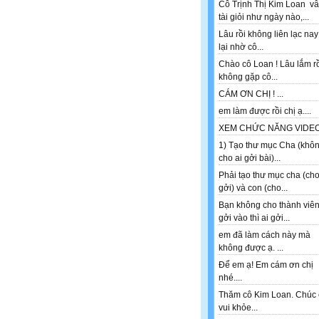
Cô Trịnh Thị Kim Loan v
tài giỏi như ngày nào,...
Lâu rồi không liên lạc nay
lại nhờ cô...
Chào cô Loan ! Lâu lắm r
không gặp cô...
CÁM ƠN CHỊ ! ...
em làm được rồi chị ạ....
XEM CHỨC NĂNG VIDEO 
1) Tạo thư mục Cha (khô
cho ai gởi bài)...
Phải tạo thư mục cha (ch
gởi) và con (cho...
Bạn không cho thành viê
gởi vào thì ai gởi...
em đã làm cách này mà
không được ạ. ...
Để em ạ! Em cám ơn chị
nhé....
Thăm cô Kim Loan. Chúc 
vui khỏe...