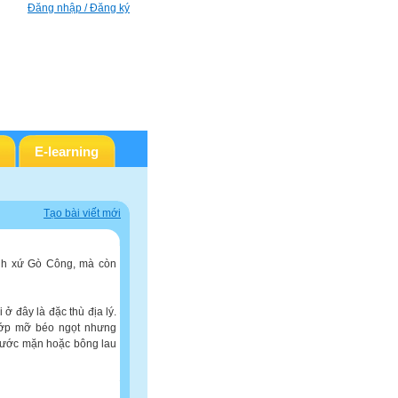
Đăng nhập / Đăng ký
E-learning
Tạo bài viết mới
anh xứ Gò Công, mà còn
 ở đây là đặc thù địa lý.
 lớp mỡ béo ngọt nhưng
nước mặn hoặc bông lau