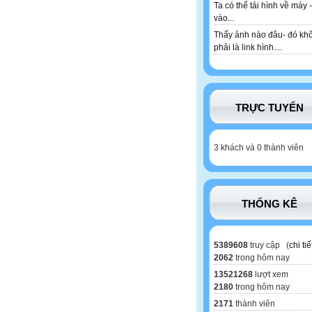
Ta có thể tải hình về máy -
vào...
Thấy ảnh nào đâu- đó kh
phải là link hình....
TRỰC TUYẾN
3 khách và 0 thành viên
THỐNG KÊ
5389608
truy cập (
chi tiế
2062
trong hôm nay
13521268
lượt xem
2180
trong hôm nay
2171
thành viên