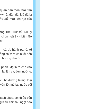
 quán bán món thời trân
.v. rặt dân dã. Mà đã là
ầu đổi mới liên tục của
ng The Fruit số 360 Lý
g chốn ngã 3 - 4 biển Gò
n!
, cà bi, hành pa-rô, ớt
ắng chỉ vừa chín tới nên
ng hương chanh.
ai phần. Một nửa cho vào
òn lại lên cá, đem nướng.
 củ bổ dưỡng là một loại
yện từ: mù tạt, nuớc cốt
khách chưa có nhiều vốn
g kiểu chín tái, ngọt béo