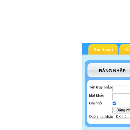
Kim Loan
Tư
ĐĂNG NHẬP
Tên truy nhập
Mật khẩu
Ghi nhớ
Quên mật khẩu
ĐK thành