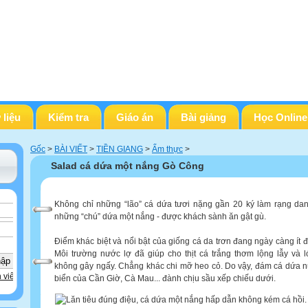
 liệu
Kiểm tra
Giáo án
Bài giảng
Học Online
Gốc
>
BÀI VIẾT
>
TIỀN GIANG
>
Ẩm thực
>
Salad cá dứa một nắng Gò Công
Không chỉ những “lão” cá dứa tươi nặng gần 20 ký làm rạng d
những “chú” dứa một nắng - được khách sành ăn gật gù.
Điểm khác biệt và nổi bật của giống cá da trơn đang ngày càng ít đi
Môi trường nước lợ đã giúp cho thịt cá trắng thơm lộng lẫy và
không gây ngấy. Chẳng khác chi mỡ heo cỏ. Do vậy, đám cá dứa 
 viên
biển của Cần Giờ, Cà Mau... đành chịu sầu xếp chiếu dưới.