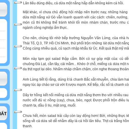
Lăn tiêu đúng điệu, cá dứa một nắng hấp dẫn không kém cá hồi.
Mặt khác, vì chưa chủ động hội nhập nên trước nay, những hàng
dứa một nắng xứ Gò vẫn loanh quanh với các cách: chiên, nướng, v
món cũ thì không thể tránh khỏi lối mòn nhàm chán, trước nhu c
ngành công nghiệp ẩm thực.
Cho nên, chúng tôi nhờ bếp trưởng Nguyễn Văn Lừng, của nhà hà
Thái Tổ, Q.3, TP. Hồ Chí Minh, thử phối trộn những lát dứa một nắn
Công cùng nhiều quả, củ sạch nhập khẩu từ Úc. Kết quả thật mỹ mã
Món này tạm gọi salad thập cẩm. Bởi có sự góp mặt của: củ dền
chuông Đà Lạt, cần tây, cải mầm... Khéo ở chỗ, miếng cá dứa một n
da thịt ngọt lại dẻo. Nhấm nháp chầm chậm, còn nghe thoang thoả
Anh Lừng tiết lộ rằng, dùng ít lá chanh Bắc xắt nhuyễn, chia làm h
ngay lúc áp chảo sơ cá với ít rượu mạnh. Kế tiếp, rắc số lá chanh c
Dây tơ hồng kết nối miếng cá dứa một nắng thơm tho với nhiều rau
nước xốt đủ vị: nồng (cay), chua, béo, ngọt. Được phối trộn điêu lu
chanh ta, dầu ô liu, mật ong, muối.
HẤT
Chưa hết, món salad trái cây còn lay động hơn! Bởi, những thực 
sống về cá dứa sẽ dễ nhầm đây là cá hồi lăn tiêu. Thịt cá trắng hồn
thanh.