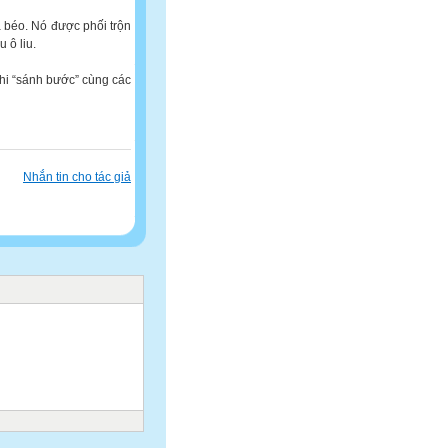
a béo. Nó được phối trộn
 ô liu.
khi “sánh bước” cùng các
Nhắn tin cho tác giả