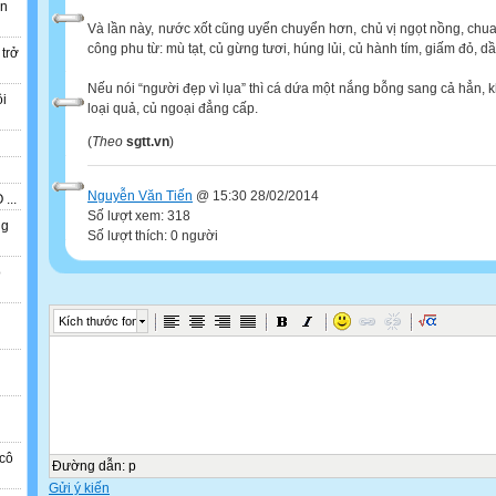
ẫn
Và lần này, nước xốt cũng uyển chuyển hơn, chủ vị ngọt nồng, chu
công phu từ: mù tạt, củ gừng tươi, húng lủi, củ hành tím, giấm đỏ, dầu
 trở
Nếu nói “người đẹp vì lụa” thì cá dứa một nắng bỗng sang cả hẳn, 
ồi
loại quả, củ ngoại đẳng cấp.
(
Theo
sgtt.vn
)
Nguyễn Văn Tiến
@ 15:30 28/02/2014
...
Số lượt xem: 318
ng
Số lượt thích: 0 người
o
n
Kích thước font
cô
Đường dẫn
:
p
Gửi ý kiến