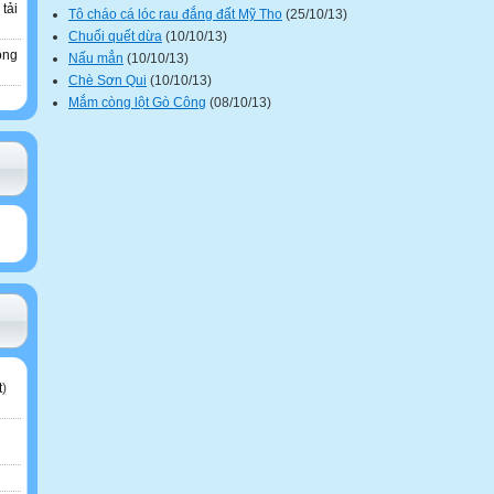
 tải
Tô cháo cá lóc rau đắng đất Mỹ Tho
(25/10/13)
Chuối quết dừa
(10/10/13)
ông
Nấu mẳn
(10/10/13)
Chè Sơn Qui
(10/10/13)
Mắm còng lột Gò Công
(08/10/13)
t
)