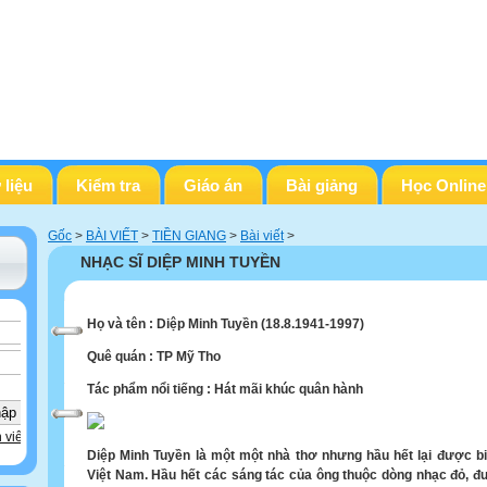
 liệu
Kiểm tra
Giáo án
Bài giảng
Học Online
Gốc
>
BÀI VIẾT
>
TIỀN GIANG
>
Bài viết
>
NHẠC SĨ DIỆP MINH TUYỀN
Họ và tên
: Diệp Minh Tuyền
(18.8.1941-1997)
Quê quán
: TP Mỹ Tho
Tác phẩm nổi tiếng
: Hát mãi khúc quân hành
 viên
Diệp Minh Tuyền
là một một nhà thơ nhưng hầu hết lại được bi
Việt Nam. Hầu hết các sáng tác của ông thuộc dòng nhạc đỏ, đư