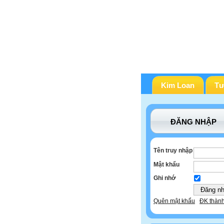
Kim Loan
Tư
ĐĂNG NHẬP
Tên truy nhập
Mật khẩu
Ghi nhớ
Quên mật khẩu
ĐK thành