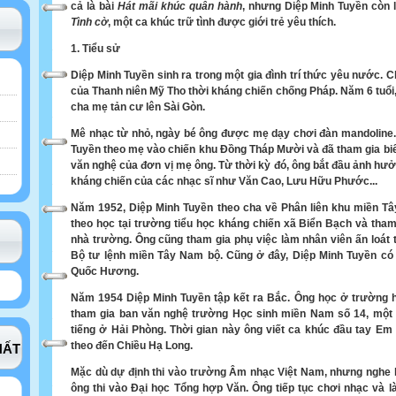
cả là bài
Hát mãi khúc quân hành
, nhưng Diệp Minh Tuyền còn l
Tình cờ
, một ca khúc trữ tình được giới trẻ yêu thích.
1.
Tiểu sử
Diệp Minh Tuyền sinh ra trong một gia đình trí thức yêu nước. Ch
của Thanh niên Mỹ Tho thời kháng chiến chống Pháp. Năm 6 tuổi
cha mẹ tản cư lên Sài Gòn.
Mê nhạc từ nhỏ, ngày bé ông được mẹ dạy chơi đàn mandoline
Tuyền theo mẹ vào chiến khu Đồng Tháp Mười và đã tham gia biể
văn nghệ của đơn vị mẹ ông. Từ thời kỳ đó, ông bắt đầu ảnh hư
kháng chiến của các nhạc sĩ như Văn Cao, Lưu Hữu Phước...
Năm 1952, Diệp Minh Tuyền theo cha về Phân liên khu miền T
theo học tại trường tiểu học kháng chiến xã Biển Bạch và tham
nhà trường. Ông cũng tham gia phụ việc làm nhân viên ấn loát 
Bộ tư lệnh miền Tây Nam bộ. Cũng ở đây, Diệp Minh Tuyền có
Quốc Hương.
Năm 1954 Diệp Minh Tuyền tập kết ra Bắc. Ông học ở trường 
tham gia ban văn nghệ trường Học sinh miền Nam số 14, một 
tiếng ở Hải Phòng. Thời gian này ông viết ca khúc đầu tay Em 
theo đến Chiều Hạ Long.
HẤT
Mặc dù dự định thi vào trường Âm nhạc Việt Nam, nhưng nghe 
ông thi vào Đại học Tổng hợp Văn. Ông tiếp tục chơi nhạc và l