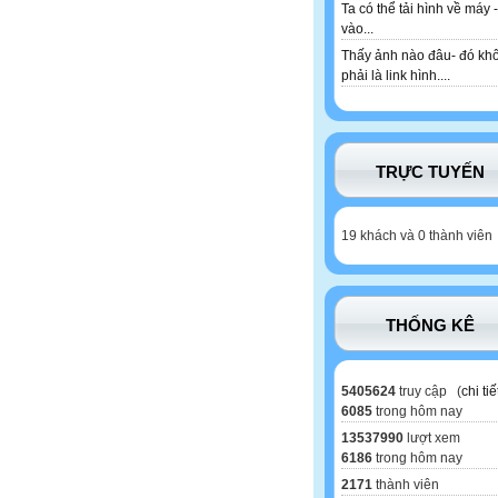
Ta có thể tải hình về máy -
vào...
Thấy ảnh nào đâu- đó kh
phải là link hình....
TRỰC TUYẾN
19 khách và 0 thành viên
THỐNG KÊ
5405624
truy cập (
chi tiế
6085
trong hôm nay
13537990
lượt xem
6186
trong hôm nay
2171
thành viên