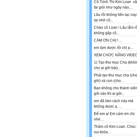
Cô Trịnh Thị Kim Loan v
tài giỏi như ngày nào,...
Lâu rồi không liên lạc nay
lại nhờ cô...
Chào cô Loan ! Lâu lắm r
không gặp cô...
CÁM ƠN CHỊ ! ...
em làm được rồi chị ạ....
XEM CHỨC NĂNG VIDEO 
1) Tạo thư mục Cha (khô
cho ai gởi bài)...
Phải tạo thư mục cha (ch
gởi) và con (cho...
Bạn không cho thành viê
gởi vào thì ai gởi...
em đã làm cách này mà
không được ạ. ...
Để em ạ! Em cám ơn chị
nhé....
Thăm cô Kim Loan. Chúc 
vui khỏe...