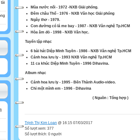
 tải
Mùa nước nổi - 1972 -NXB Giải phóng.
Đêm châu Thổ - 1976 - NXB Văn học Giải phóng
ông
Ngây thơ - 1979.
Con đường có lá me bay - 1987 - NXB Văn nghệ Tp.HCM
Hòa âm đỏ - 1998 - NXB Văn học.
Tuyển tập nhạc
6 bài hát Diệp Minh Tuyền - 1986 - NXB Văn nghệ Tp.HCM
Cánh hoa lưu ly - 1993 NXB Văn nghệ Tp.HCM
11 ca khúc Diệp Minh Tuyền - 1996 Dihavina.
Album nhạc
Cánh hoa lưu ly - 1995 - Bến Thành Audio-video.
Chỉ một mình em - 1996 - Dihavina
( Nguồn : Tổng hợp )
t
)
Trịnh Thị Kim Loan
@ 16:15 07/03/2017
Số lượt xem: 377
Số lượt thích: 0 người