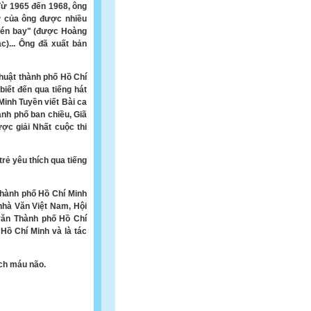
Từ 1965 đến 1968, ông
hơ của ông được nhiều
 én bay" (được Hoàng
)... Ông đã xuất bản
huật thành phố Hồ Chí
iết đến qua tiếng hát
inh Tuyền viết Bài ca
hành phố ban chiều, Giã
ợc giải Nhất cuộc thi
rẻ yêu thích qua tiếng
thành phố Hồ Chí Minh
 nhà Văn Việt Nam, Hội
văn Thành phố Hồ Chí
Hồ Chí Minh và là tác
ạch máu não.