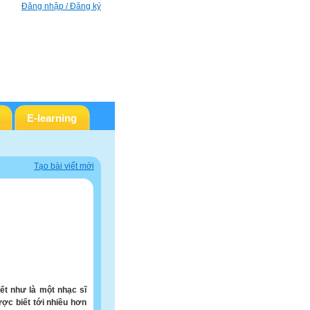
Đăng nhập / Đăng ký
E-learning
Tạo bài viết mới
ết như là một nhạc sĩ
ợc biết tới nhiều hơn