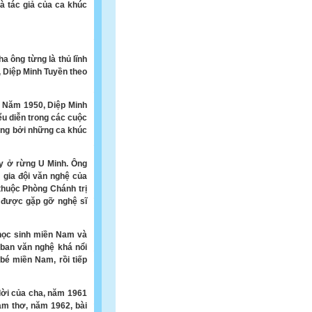
à tác giả của ca khúc
a ông từng là thủ lĩnh
, Diệp Minh Tuyền theo
. Năm 1950, Diệp Minh
u diễn trong các cuộc
ởng bởi những ca khúc
ây ở rừng U Minh. Ông
 gia đội văn nghệ của
thuộc Phòng Chánh trị
 được gặp gỡ nghệ sĩ
học sinh miền Nam và
ban văn nghệ khá nổi
bé miền Nam, rồi tiếp
lời của cha, năm 1961
àm thơ, năm 1962, bài