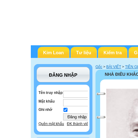
Kim Loan
Tư liệu
Kiểm tra
G
Gốc
>
BÀI VIẾT
>
TIỀN G
NHÀ ĐIÊU KHẮ
ĐĂNG NHẬP
Tên truy nhập
Mật khẩu
Ghi nhớ
Quên mật khẩu
ĐK thành viên