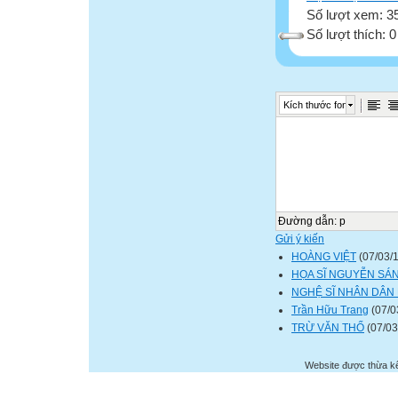
Số lượt xem: 3
Số lượt thích: 
Kích thước font
Đường dẫn
:
p
Gửi ý kiến
HOÀNG VIỆT
(07/03/
HỌA SĨ NGUYỄN SÁN
NGHỆ SĨ NHÂN DÂN
Trần Hữu Trang
(07/0
TRỪ VĂN THỐ
(07/03
Website được thừa k