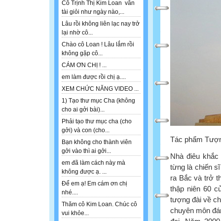
Cô Trịnh Thị Kim Loan vẫn
tài giỏi như ngày nào,...
Lâu rồi không liên lạc nay trở
lại nhờ cô...
Chào cô Loan ! Lâu lắm rồi
không gặp cô...
CÁM ƠN CHỊ ! ...
em làm được rồi chị ạ....
XEM CHỨC NĂNG VIDEO ...
1) Tạo thư mục Cha (không
cho ai gởi bài)...
Phải tạo thư mục cha (cho
gởi) và con (cho...
Tác phẩm Tượng
Bạn không cho thành viên
gởi vào thì ai gởi...
Nhà điêu khắc
em đã làm cách này mà
từng là chiến s
không được ạ. ...
ra Bắc và trở t
Để em ạ! Em cám ơn chị
thập niên 60 c
nhé....
tượng đài về ch
Thăm cô Kim Loan. Chúc cô
chuyên môn đán
vui khỏe...