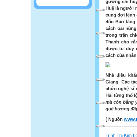
gương chỉ huy
Huệ là người 
cung đợi lệnh 
đốc Bảo tàng 
cách oai hùng
trong trận c
Thạnh cho rằ
được tư duy c
cách của nhân
Nhà điêu khắ
Giang. Các tá
chức nghệ sĩ 
Hải từng thổ lộ
mà còn bằng ý
quê hương đầy
( Nguồn
www.t
Trịnh Thị Kim L