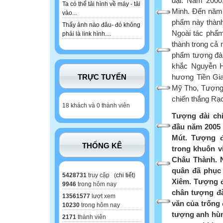
đại. Năm 2000
Ta có thể tải hình về máy - tải
Minh. Đến năm 
vào...
phẩm này thành 
Thấy ảnh nào đâu- đó không
Ngoài tác phẩm
phải là link hình....
thành trong cả 
phẩm tượng đài
khắc Nguyễn H
hương Tiền Gi
TRỰC TUYẾN
Mỹ Tho, Tượng 
chiến thắng Rạ
18 khách và 0 thành viên
Tượng đài ch
đầu năm 2005 
Mút. Tượng đ
THỐNG KÊ
trong khuôn v
Châu Thành. 
quân đã phục 
5428731
truy cập (
chi tiết
)
Xiêm. Tượng đà
9946
trong hôm nay
chân tượng đà
13561577
lượt xem
văn của trống 
10230
trong hôm nay
tượng anh hùng
2171
thành viên