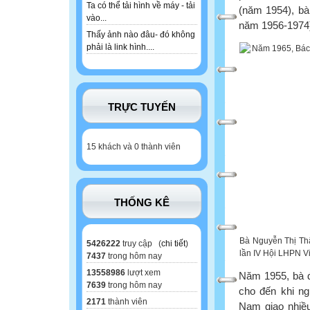
Ta có thể tải hình về máy - tải
(năm 1954), bà
vào...
năm 1956-1974
Thấy ảnh nào đâu- đó không
phải là link hình....
TRỰC TUYẾN
15 khách và 0 thành viên
THỐNG KÊ
Bà Nguyễn Thị Th
5426222
truy cập (
chi tiết
)
lần IV Hội LHPN Vi
7437
trong hôm nay
13558986
lượt xem
Năm 1955, bà 
7639
trong hôm nay
cho đến khi n
2171
thành viên
Nam giao nhiề