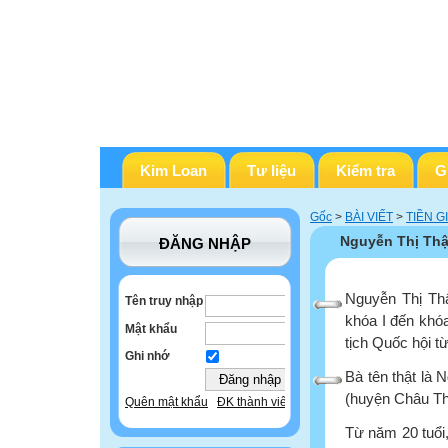
Kim Loan
Tư liệu
Kiểm tra
G
Gốc
>
BÀI VIẾT
>
TIỀN G
Nguyễn Thị Th
ĐĂNG NHẬP
Nguyễn Thị Thậ
Tên truy nhập
khóa I đến khóa
Mật khẩu
tịch Quốc hội từ
Ghi nhớ
Bà tên thật là 
(huyện Châu Thà
Quên mật khẩu
ĐK thành viên
Từ năm 20 tuổi