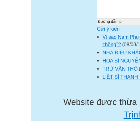
Đường dẫn
:
p
Gửi ý kiến
Vì sao Nam Phươ
chồng"?
(08/03/1
NHÀ ĐIÊU KHẮ
HỌA SĨ NGUYỄN
TRỪ VĂN THỐ
(
LIỆT SĨ THAN
Website được thừa
Trịn