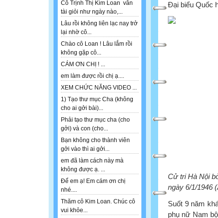
Cô Trịnh Thị Kim Loan vẫn
Đại biểu Quốc 
tài giỏi như ngày nào,...
Lâu rồi không liên lạc nay trở
lại nhờ cô...
Chào cô Loan ! Lâu lắm rồi
không gặp cô...
CÁM ƠN CHỊ ! ...
em làm được rồi chị ạ....
XEM CHỨC NĂNG VIDEO ...
1) Tạo thư mục Cha (không
cho ai gởi bài)...
Phải tạo thư mục cha (cho
gởi) và con (cho...
Bạn không cho thành viên
gởi vào thì ai gởi...
em đã làm cách này mà
không được ạ. ...
Cử tri Hà Nội b
Để em ạ! Em cám ơn chị
ngày 6/1/1946 
nhé....
Thăm cô Kim Loan. Chúc cô
Suốt 9 năm khá
vui khỏe...
phụ nữ Nam bộ,