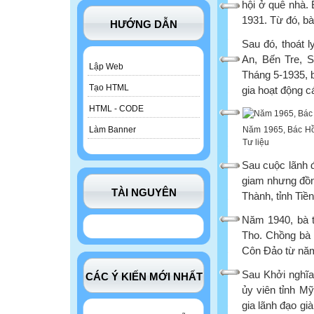
hội ở quê nhà
1931. Từ đó, bà
HƯỚNG DẪN
Sau đó, thoát 
An, Bến Tre, 
Lập Web
Tháng 5-1935, b
Tạo HTML
gia hoạt động 
HTML - CODE
Năm 1965, Bác Hồ 
Làm Banner
Tư liệu
Sau cuộc lãnh đ
giam nhưng đồn
TÀI NGUYÊN
Thành, tỉnh Tiền
Năm 1940, bà t
Tho. Chồng bà 
Côn Đảo từ năm
Sau Khởi nghĩa
CÁC Ý KIẾN MỚI NHẤT
ủy viên tỉnh M
gia lãnh đạo gi