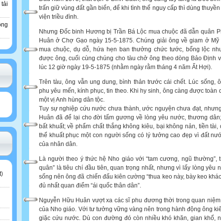
 tải
trấn giữ vùng đất gần biển, để khi tình thế nguy cấp thì dùng thuyề
viện triều đình.
ông
Nhưng Đốc binh Hương bị Trần Bá Lộc mua chuộc đã dẫn quân P
Huân ở Chợ Gạo ngày 15-5-1875. Chúng giải ông về giam ở Mỹ 
mua chuộc, dụ dỗ, hứa hẹn ban thưởng chức tước, bổng lộc nh
được ông, cuối cùng chúng cho tàu chở ông theo dòng Bảo Định 
lúc 12 giờ ngày 19-5-1875 (nhằm ngày rằm tháng 4 năm Ất Hợi).
Trên tàu, ông vẫn ung dung, bình thản trước cái chết. Lúc sống, 
phu yêu mến, kính phục, tin theo. Khi hy sinh, ông càng được toàn d
một vị Anh hùng dân tộc.
Tuy sự nghiệp cứu nước chưa thành, ước nguyện chưa đạt, như
Huân đã để lại cho đời tấm gương về lòng yêu nước, thương dân; v
bất khuất; về phẩm chất thắng không kiêu, bại không nản, tiền tài
thể khuất phục một con người sống có lý tưởng cao đẹp vì đất nướ
của nhân dân.
Là người theo ý thức hệ Nho giáo với “tam cương, ngũ thường”, t
quân” là tiêu chí đầu tiên, quan trọng nhất, nhưng vì lấy lòng yêu
t
)
sống nên ông đã chiến đấu kiên cường “thua keo này, bày keo khác
đủ nhất quan điểm “ái quốc thân dân”.
Nguyễn Hữu Huân vượt xa các sĩ phu đương thời trong quan niệm
của Nho giáo. Với tư tưởng vững vàng nên trong hành động ông k
giặc cứu nước. Dù con đường đó còn nhiều khó khăn, gian khổ,