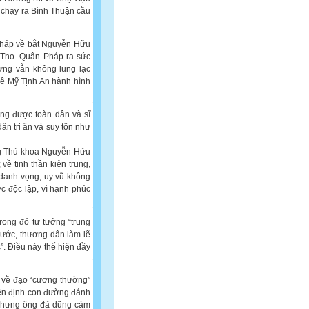
n chạy ra Bình Thuận cầu
háp về bắt Nguyễn Hữu
Tho. Quân Pháp ra sức
ưng vẫn không lung lạc
về Mỹ Tịnh An hành hình
ông được toàn dân và sĩ
ân tri ân và suy tôn như
ng Thủ khoa Nguyễn Hữu
ề tinh thần kiên trung,
, danh vọng, uy vũ không
c độc lập, vì hạnh phúc
rong đó tư tưởng “trung
 nước, thương dân làm lẽ
”. Điều này thể hiện đầy
 về đạo “cương thường”
iên định con đường đánh
 nhưng ông đã dũng cảm