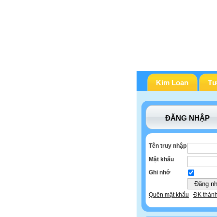
Kim Loan
Tư
ĐĂNG NHẬP
Tên truy nhập
Mật khẩu
Ghi nhớ
Quên mật khẩu
ĐK thành