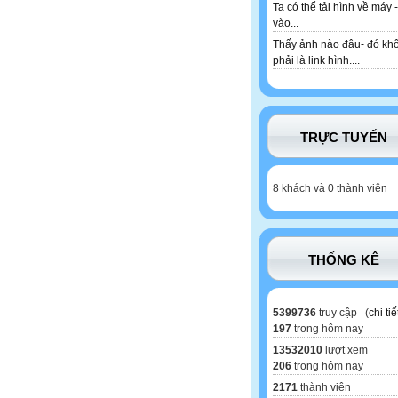
Ta có thể tải hình về máy -
vào...
Thấy ảnh nào đâu- đó kh
phải là link hình....
TRỰC TUYẾN
8 khách và 0 thành viên
THỐNG KÊ
5399736
truy cập (
chi tiế
197
trong hôm nay
13532010
lượt xem
206
trong hôm nay
2171
thành viên