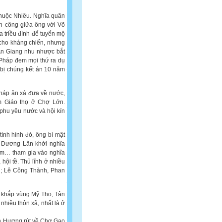
huộc Nhiêu. Nghĩa quân
n công giữa ông với Võ
 triều đình để tuyển mộ
 cho kháng chiến, nhưng
An Giang nhu nhược bắt
 Pháp đem mọi thứ ra dụ
 bị chúng kết án 10 năm
Pháp ân xá đưa về nước,
m Giáo thọ ở Chợ Lớn.
 phu yêu nước và hội kín
tình hình đó, ông bí mật
 Dương Lân khởi nghĩa
ăm… tham gia vào nghĩa
 hội tề. Thủ lĩnh ở nhiều
g; Lê Công Thành, Phan
 khắp vùng Mỹ Tho, Tân
hiều thôn xã, nhất là ở
nh Hương rút về Chợ Gạo