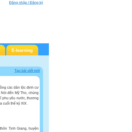
Đăng nhập / Đăng ký
E-learning
Tạo bài viết mới
đồng các dân tộc định cư
t. Nói đến Mỹ Tho, chúng
sĩ phu yêu nước, thương
 cuối thế kỷ XIX.
thôn Tịnh Giang, huyện