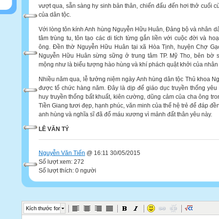
vượt qua, sẵn sàng hy sinh bản thân, chiến đấu đến hơi thở cuối cù
của dân tộc.
Với lòng tôn kính Anh hùng Nguyễn Hữu Huân, Đảng bộ và nhân d
tâm trùng tu, tôn tạo các di tích từng gắn liền với cuộc đời và 
ông. Đền thờ Nguyễn Hữu Huân tại xã Hòa Tịnh, huyện Chợ Gạo,
Nguyễn Hữu Huân sừng sững ở trung tâm TP. Mỹ Tho, bên bờ sô
mộng như là biểu tượng hào hùng và khí phách quật khởi của nhâ
Nhiều năm qua, lễ tưởng niệm ngày Anh hùng dân tộc Thủ khoa N
được tổ chức hàng năm. Đây là dịp để giáo dục truyền thống yêu 
huy truyền thống bất khuất, kiên cường, dũng cảm của cha ông t
Tiền Giang tươi đẹp, hạnh phúc, văn minh của thế hệ trẻ để đáp đền
anh hùng và nghĩa sĩ đã đổ máu xương vì mảnh đất thân yêu này.
LÊ VĂN TÝ
Nguyễn Văn Tiến
@ 16:11 30/05/2015
Số lượt xem: 272
Số lượt thích: 0 người
Kích thước font