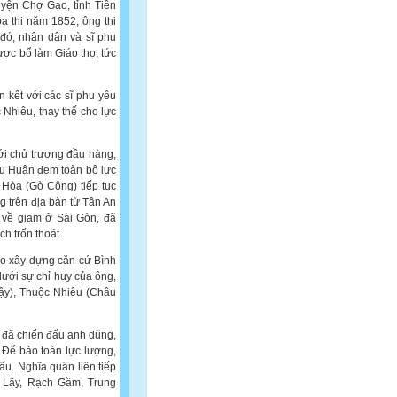
uyện Chợ Gạo, tỉnh Tiền
oa thi năm 1852, ông thi
 đó, nhân dân và sĩ phu
ược bổ làm Giáo thọ, tức
n kết với các sĩ phu yêu
Nhiêu, thay thế cho lực
ới chủ trương đầu hàng,
ữu Huân đem toàn bộ lực
Hòa (Gò Công) tiếp tục
 trên địa bàn từ Tân An
 về giam ở Sài Gòn, đã
h trốn thoát.
ạo xây dựng căn cứ Bình
ưới sự chỉ huy của ông,
ậy), Thuộc Nhiêu (Châu
 đã chiến đấu anh dũng,
 Để bảo toàn lực lượng,
ấu. Nghĩa quân liên tiếp
i Lậy, Rạch Gầm, Trung