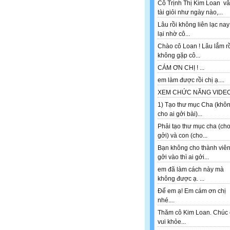
Cô Trịnh Thị Kim Loan v
tài giỏi như ngày nào,...
Lâu rồi không liên lạc nay
lại nhờ cô...
Chào cô Loan ! Lâu lắm r
không gặp cô...
CÁM ƠN CHỊ ! ...
em làm được rồi chị ạ....
XEM CHỨC NĂNG VIDEO 
1) Tạo thư mục Cha (khô
cho ai gởi bài)...
Phải tạo thư mục cha (ch
gởi) và con (cho...
Bạn không cho thành viê
gởi vào thì ai gởi...
em đã làm cách này mà
không được ạ. ...
Để em ạ! Em cám ơn chị
nhé....
Thăm cô Kim Loan. Chúc 
vui khỏe...