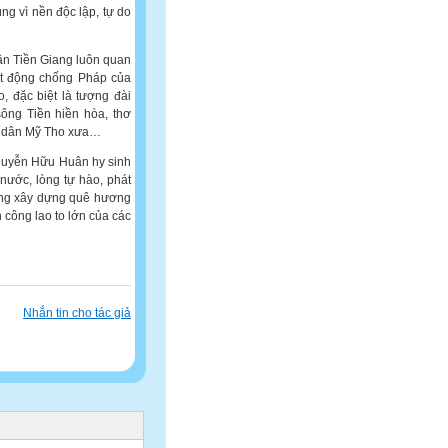
ng vì nền độc lập, tự do
ân Tiền Giang luôn quan
hoạt động chống Pháp của
 đặc biệt là tượng đài
ng Tiền hiền hòa, thơ
n dân Mỹ Tho xưa…
guyễn Hữu Huân hy sinh
nước, lòng tự hào, phát
rong xây dựng quê hương
 công lao to lớn của các
Nhắn tin cho tác giả