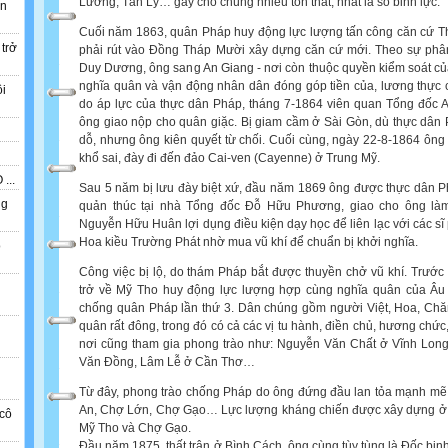
Lương, Tân Lý… gây cho chúng nhiều tổn thất, nhất là số binh lực.
ẫn
Cuối năm 1863, quân Pháp huy động lực lượng tấn công căn cứ T
 trở
phải rút vào Đồng Tháp Mười xây dựng căn cứ mới. Theo sự phâ
Duy Dương, ông sang An Giang - nơi còn thuộc quyền kiểm soát của
nghĩa quân và vận động nhân dân đóng góp tiền của, lương thực
ồi
do áp lực của thực dân Pháp, tháng 7-1864 viên quan Tổng đốc 
ông giao nộp cho quân giặc. Bị giam cầm ở­ Sài Gòn, dù thực dân
dỗ, nhưng ông kiên quyết từ chối. Cuối cùng, ngày 22-8-1864 ông
khổ sai, đày đi đến đảo Cai-ven (Cayenne) ở Trung Mỹ.
...
Sau 5 năm bị lưu đày biệt xứ, đầu năm 1869 ông được thực dân 
ng
quản thúc tại nhà Tổng đốc Đỗ Hữu Phương, giao cho ông là
Nguyễn Hữu Huân lợi dụng điều kiện dạy học để liên lạc với các sĩ
Hoa kiều Trường Phát nhờ mua vũ khí để chuẩn bị khởi nghĩa.
o
Công việc bị lộ, do thám Pháp bắt được thuyền chở vũ khí. Trước 
n
trở về Mỹ Tho huy động lực lượng hợp cùng nghĩa quân của Âu
chống quân Pháp lần thứ 3. Dân chúng gồm người Việt, Hoa, Ch
quân rất đông, trong đó có cả các vị tu hành, điền chủ, hương chức,
nơi cũng tham gia phong trào như: Nguyễn Văn Chất ở Vĩnh Lon
Văn Đồng, Lâm Lễ ở Cần Thơ…
Từ đây, phong trào chống Pháp do ông đứng đầu lan tỏa mạnh mẽ
An, Chợ Lớn, Chợ Gạo… Lực lượng kháng chiến được xây dựng ở n
cô
Mỹ Tho và Chợ Gạo.
Đầu năm 1875, thất trận ở Bình Cách, ông cùng tùy tùng là Đốc bi