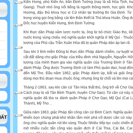
Kiến Hưng, phủ Kiến An, trấn Định Tường (nay là xã Hòa Tịnh, h
Giang). Thuở nhỏ ông nổi tiếng là người thông minh, học giỏi. Kh
Hương, đậu thủ khoa học vị Cử nhân tại trường thi Gia Định. Từ
trong vùng gọi ông bằng cái tên thân thiết là Thủ khoa Huân. Ông đ
Đốc học huyện Kiến Hưng, tỉnh Định Tường.
Khi thực dân Pháp xâm lược nước ta, ông từ bỏ chức Giáo thọ, liê
nước trong vùng chiêu mộ nghĩa quân khởi nghĩa ở Mỹ Quí - Thuộc 
lượng của Phủ cậu Trần Xuân Hòa đã bị quân Pháp đàn áp tan rã.
Sau khi 3 tỉnh miền Đông bị thực dân Pháp đánh chiếm, cự tuyệt v
cắt đất dâng cho giặc Pháp của triều đình nhà Nguyễn, Nguyễn H
lượng của mình tham gia vào nghĩa quân của Trương Định ở Tân 
đánh Pháp. Ông được Trương Định cử làm Phó quản đạo, hoạt động
đến Mỹ Tho. Đầu năm 1862, giặc Pháp đánh úp, bắt và giải ông
dùng mọi thủ đoạn mua chuộc ông, nhưng ông từ chối và tìm mọi các
Tháng 2-1863, sau khi căn cứ Tân Hòa thất thủ, ông trở về Chợ G
Cách (nay là xã Tân Bình Thạnh, huyện Chợ Gạo). Từ căn cứ này, d
nghĩa quân đã tỏa ra đánh quân Pháp ở Chợ Gạo, Mỹ Quí (Cai L
Thành), Mỹ Tho…
Giữa năm 1863, giặc Pháp tấn công căn cứ Bình Cách. Nghĩa quân
HẤT
khiến bọn chúng phải khó khăn lắm mới phá vỡ được căn cứ này.
ông cho nghĩa quân rút lên vùng Thuộc Nhiêu tiếp tục cuộc chiến đ
mở nhiều cuộc tấn công vào quân địch ở Cái Thia, Cái Bè, Ca