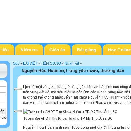
 liệu
Kiểm tra
Giáo án
Bài giảng
Học Online
Gốc
>
BÀI VIẾT
>
TIỀN GIANG
>
Nhân vật
>
Nguyễn Hữu Huân một lòng yêu nước, thương dân
Lịch sử một vùng đất bao giờ cũng gắn liền với bản lĩnh của cộng 
trên vùng đất đó, mà tiêu biểu là bản lĩnh các vị anh hùng hào kiệ
ta không thể không nhắc đến “Thủ khoa Nguyễn Hữu Huân” - một 
dân và là một lãnh tụ khởi nghĩa chống quân Pháp xâm lược vào nửa
 viên
Tượng đài AHDT Thủ Khoa Huân ở TP. Mỹ Tho. Ảnh: BC
Nguyễn Hữu Huân sinh năm 1830 trong một gia đình trung lưu ở 