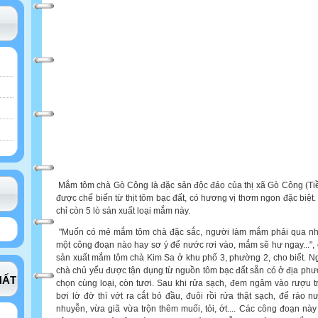
Mắm tôm chà Gò Công là đặc sản độc đáo của thị xã Gò Công (Ti
được chế biến từ thịt tôm bạc đất, có hương vị thơm ngon đặc biệt.
chỉ còn 5 lò sản xuất loại mắm này.
"Muốn có mẻ mắm tôm chà đặc sắc, người làm mắm phải qua nhi
một công đoạn nào hay sơ ý để nước rơi vào, mắm sẽ hư ngay..."
sản xuất mắm tôm chà Kim Sa ở khu phố 3, phường 2, cho biết. 
chà chủ yếu được tận dụng từ nguồn tôm bạc đất sẵn có ở địa p
HẤT
chọn cùng loại, còn tươi. Sau khi rửa sạch, đem ngâm vào rượu t
bơi lờ đờ thì vớt ra cắt bỏ đầu, đuôi rồi rửa thật sạch, để ráo 
nhuyễn, vừa giã vừa trộn thêm muối, tỏi, ớt.... Các công đoạn nà