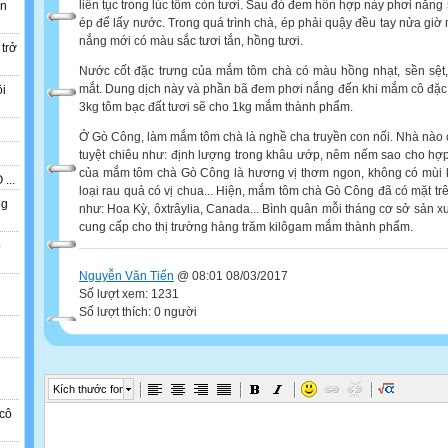
liên tục trong lúc tôm còn tươi. Sau đó đem hỗn hợp này phơi nắng 
ẫn
ép để lấy nước. Trong quá trình chà, ép phải quậy đều tay nửa gi
nắng mới có màu sắc tươi tắn, hồng tươi.
 trở
Nước cốt đặc trưng của mắm tôm chà có màu hồng nhạt, sền sệt,
mắt. Dung dịch này và phần bã đem phơi nắng đến khi mắm cô đặc.
ồi
3kg tôm bạc đất tươi sẽ cho 1kg mắm thành phẩm.
Ở Gò Công, làm mắm tôm chà là nghề cha truyền con nối. Nhà nào 
tuyệt chiêu như: định lượng trong khâu ướp, nêm nếm sao cho hợp 
của mắm tôm chà Gò Công là hương vị thơm ngon, không có mùi k
...
loại rau quả có vị chua... Hiện, mắm tôm chà Gò Công đã có mặt tr
ng
như: Hoa Kỳ, ôxtrâylia, Canada... Bình quân mỗi tháng cơ sở sản 
cung cấp cho thị trường hàng trăm kilôgam mắm thành phẩm.
o
Nguyễn Văn Tiến
@ 08:01 08/03/2017
n
Số lượt xem: 1231
Số lượt thích: 0 người
Kích thước font
cô