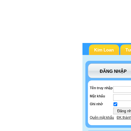
Kim Loan
Tư
ĐĂNG NHẬP
Tên truy nhập
Mật khẩu
Ghi nhớ
Quên mật khẩu
ĐK thành