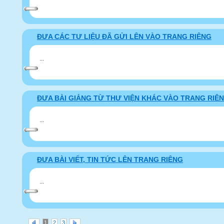
ĐƯA CÁC TƯ LIỆU ĐÃ GỬI LÊN VÀO TRANG RIÊNG
...
ĐƯA BÀI GIẢNG TỪ THƯ VIỆN KHÁC VÀO TRANG RIÊ
...
ĐƯA BÀI VIẾT, TIN TỨC LÊN TRANG RIÊNG
...
1
2
3