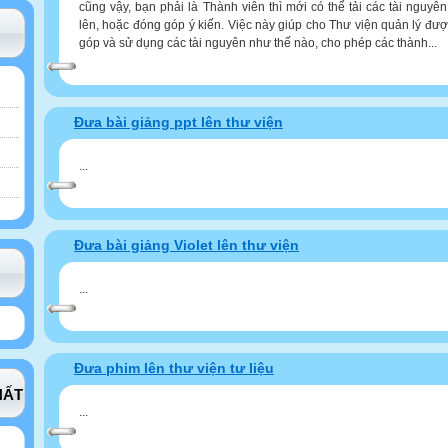
cũng vậy, bạn phải là Thành viên thì mới có thể tải các tài nguyê
lên, hoặc đóng góp ý kiến. Việc này giúp cho Thư viện quản lý đư
góp và sử dụng các tài nguyên như thế nào, cho phép các thành...
Đưa bài giảng ppt lên thư viện
...
Đưa bài giảng Violet lên thư viện
...
Đưa phim lên thư viện tư liệu
HẤT
...