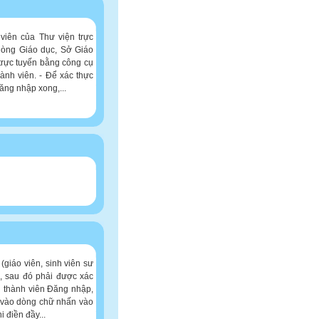
viên của Thư viện trực
hòng Giáo dục, Sở Giáo
trực tuyến bằng công cụ
ành viên. - Để xác thực
ăng nhập xong,...
(giáo viên, sinh viên sư
n, sau đó phải được xác
in thành viên Đăng nhập,
t vào dòng chữ nhấn vào
 điền đầy...