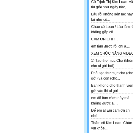
Cô Trịnh Thị Kim Loan v
tài giỏi như ngày nào,...
Lâu rồi không liên lạc nay
lại nhờ cô...
Chào cô Loan ! Lâu lắm r
không gặp cô...
CÁM ƠN CHỊ ! ...
em làm được rồi chị ạ....
XEM CHỨC NĂNG VIDEO 
1) Tạo thư mục Cha (khô
cho ai gởi bài)...
Phải tạo thư mục cha (ch
gởi) và con (cho...
Bạn không cho thành viê
gởi vào thì ai gởi...
em đã làm cách này mà
không được ạ. ...
Để em ạ! Em cám ơn chị
nhé....
Thăm cô Kim Loan. Chúc 
vui khỏe...