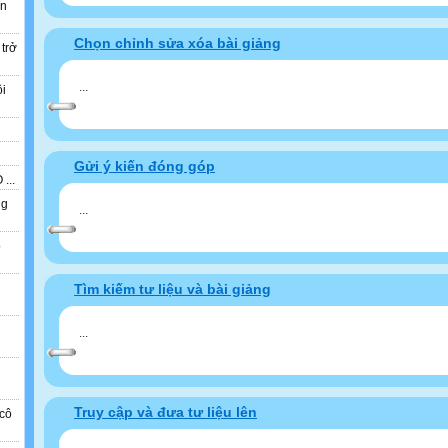
ẫn
Chọn chỉnh sửa xóa bài giảng
 trở
...
ồi
Gửi ý kiến đóng góp
...
ng
...
o
Tìm kiếm tư liệu và bài giảng
n
...
Truy cập và đưa tư liệu lên
cô