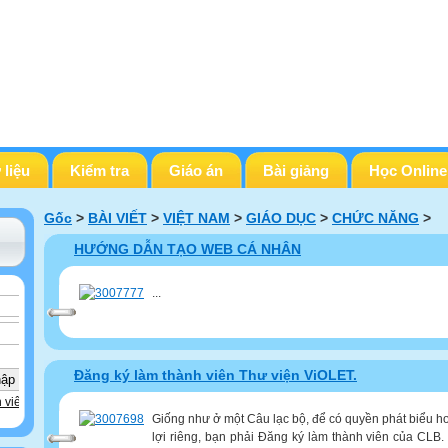
 liệu
Kiểm tra
Giáo án
Bài giảng
Học Online
Gốc
>
BÀI VIẾT
>
VIỆT NAM
>
GIÁO DỤC
>
CHỨC NĂNG
>
HƯỚNG DẪN TẠO WEB CÁ NHÂN
...
Đăng ký làm thành viên Thư viện ViOLET.
 viên
Giống như ở một Câu lạc bộ, để có quyền phát biểu
lợi riêng, bạn phải Đăng ký làm thành viên của CLB.