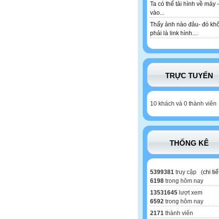
Ta có thể tải hình về máy -
vào...
Thấy ảnh nào đâu- đó kh
phải là link hình....
TRỰC TUYẾN
10 khách và 0 thành viên
THỐNG KÊ
5399381
truy cập (
chi tiế
6198
trong hôm nay
13531645
lượt xem
6592
trong hôm nay
2171
thành viên