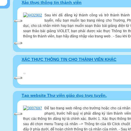
Xác thực thông tin thành viên
Sau khi đã đăng ký thành công và trở thành thành 
tuyến, nếu bạn muốn tạo trang riêng cho Trường, P
dục, cho cá nhân mình hay bạn muốn soạn thảo bài giảng điện tử 
soạn thảo bài giảng ViOLET, bạn phải được xác thực Thông tin th
thông tin thành viên, bạn hãy đăng nhập vào trang web . - Sau khi Đ
XÁC THỰC THÔNG TIN CHO THÀNH VIÊN KHÁC
...
Tạo website Thư viện giáo dục trực tuyến.
Để tạo trang web riêng cho trường hoặc cho cá nhân 
phạm), trước hết quý vị phải đăng ký làm thành viê
thực các thông tin đăng ký là chính xác. Bước 1. Xác thực thông t
sau đó chọn menu Trang cá nhân --> Thông tin của tôi Click chuộ
đây ở phía dưới, để hoàn chỉnh thông tin cá nhân của mình. - Sau khi