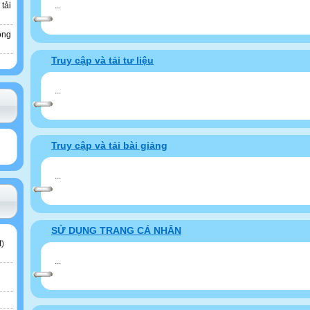
...
 tải
ông
Truy cập và tải tư liệu
...
Truy cập và tải bài giảng
...
SỬ DỤNG TRANG CÁ NHÂN
t
)
...