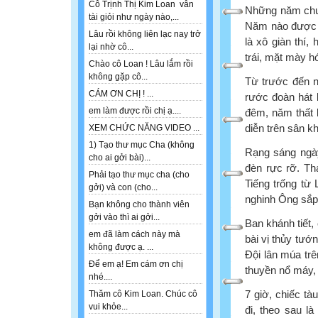
Cô Trịnh Thị Kim Loan vẫn
Những năm chưa
tài giỏi như ngày nào,...
Năm nào được m
Lâu rồi không liên lạc nay trở
là xô giàn thí,
lại nhờ cô...
trái, mặt mày h
Chào cô Loan ! Lâu lắm rồi
không gặp cô...
Từ trước đến n
CÁM ƠN CHỊ ! ...
rước đoàn hát b
em làm được rồi chị ạ....
đêm, năm thất b
diễn trên sân k
XEM CHỨC NĂNG VIDEO ...
1) Tạo thư mục Cha (không
Rạng sáng ngày
cho ai gởi bài)...
đèn rực rỡ. Th
Phải tạo thư mục cha (cho
Tiếng trống từ
gởi) và con (cho...
nghinh Ông sắp
Bạn không cho thành viên
gởi vào thì ai gởi...
Ban khánh tiết, 
em đã làm cách này mà
bài vị thủy tướ
không được ạ. ...
Ðội lân múa trên
Để em ạ! Em cám ơn chị
thuyền nổ máy, 
nhé....
7 giờ, chiếc tà
Thăm cô Kim Loan. Chúc cô
vui khỏe...
đi, theo sau l