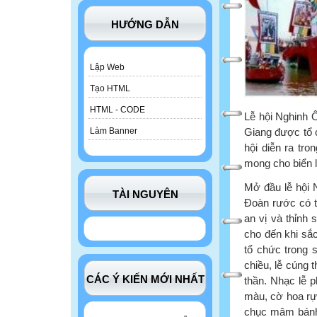
HƯỚNG DẪN
Lập Web
Tạo HTML
HTML - CODE
Lễ hội Nghinh Ô
Giang được tổ 
Làm Banner
hội diễn ra tr
mong cho biển 
Mở đầu lễ hội 
TÀI NGUYÊN
Ðoàn rước có t
an vị và thỉnh 
cho đến khi sắc
tổ chức trong 
chiều, lễ cúng 
CÁC Ý KIẾN MỚI NHẤT
thần. Nhạc lễ p
màu, cờ hoa rực 
chục mâm bánh 