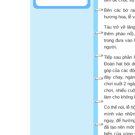
Bên các bờ rạc
hương hoa, lễ v
Tàu trở về lăn
thêm pháo nổ).
trọng đưa vào 
người.
Tiếp sau phần 
Đoàn hát bội d
góp của các độ
đáy chạy, ngàn
chơi suốt 2 ngà
chơi, nhiểu cuộ
làm cho không k
Có thể nói, lễ 
mình vào những
nguy, để hướng
đã tạo nên một
biến của vùng