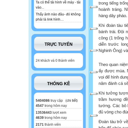
Ta có thể tải hình về máy - tải
trong tiếng trố
vào...
hoành tráng. 
Thấy ảnh nào đâu- đó không
hàng dây pháo. 
phải là link hình....
Khi đoàn tàu ti
bánh trái. Ðội
công (1 trống h
diễn trước lon
TRỰC TUYẾN
Nghinh Ông) và 
24 khách và 0 thành viên
Theo quan niệm
ấy được mùa. N
vọi để hình dun
năm đánh cá sẽ
THỐNG KÊ
Khi tưởng tượn
trầm hương đều
5404086
truy cập (
chi tiết
)
tướng. Các bô l
4547
trong hôm nay
đủ vòng cho đún
13536443
lượt xem
4639
trong hôm nay
Ðoàn tàu trở về
2171
thành viên
bến để chúc sự 