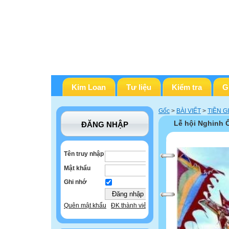
Kim Loan
Tư liệu
Kiểm tra
G
Gốc
>
BÀI VIẾT
>
TIỀN G
Lễ hội Nghinh
ĐĂNG NHẬP
Tên truy nhập
Mật khẩu
Ghi nhớ
Quên mật khẩu
ĐK thành viên