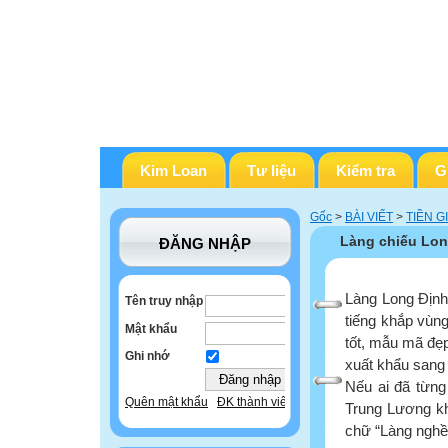
Kim Loan
Tư liệu
Kiểm tra
G
Gốc
>
BÀI VIẾT
>
TIỀN G
Làng chiếu Lon
ĐĂNG NHẬP
Làng Long Định
Tên truy nhập
tiếng khắp vùn
Mật khẩu
tốt, mẫu mã đẹp
Ghi nhớ
xuất khẩu sang
Nếu ai đã từng
Quên mật khẩu
ĐK thành viên
Trung Lương kh
chữ “Làng nghề 