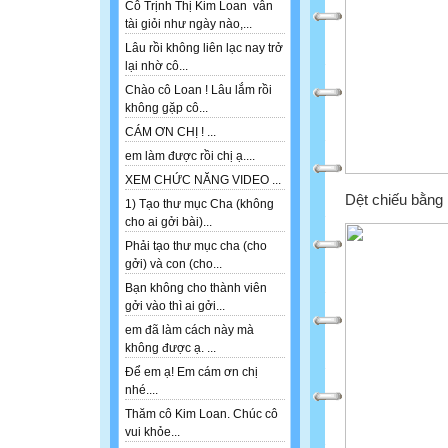
Cô Trịnh Thị Kim Loan vẫn
tài giỏi như ngày nào,...
Lâu rồi không liên lạc nay trở
lại nhờ cô...
Chào cô Loan ! Lâu lắm rồi
không gặp cô...
CÁM ƠN CHỊ ! ...
em làm được rồi chị ạ....
XEM CHỨC NĂNG VIDEO ...
Dệt chiếu bằng
1) Tạo thư mục Cha (không
cho ai gởi bài)...
Phải tạo thư mục cha (cho
gởi) và con (cho...
Bạn không cho thành viên
gởi vào thì ai gởi...
em đã làm cách này mà
không được ạ. ...
Để em ạ! Em cám ơn chị
nhé....
Thăm cô Kim Loan. Chúc cô
vui khỏe...