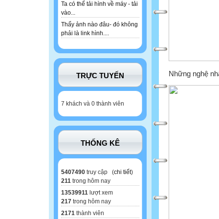
Ta có thể tải hình về máy - tải
vào...
Thấy ảnh nào đâu- đó không
phải là link hình....
Những nghệ nhâ
TRỰC TUYẾN
7 khách và 0 thành viên
THỐNG KÊ
5407490
truy cập (
chi tiết
)
211
trong hôm nay
13539911
lượt xem
217
trong hôm nay
2171
thành viên