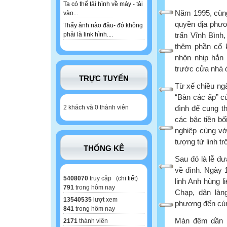
Ta có thể tải hình về máy - tải
Năm 1995, cùng
vào...
quyền địa phươn
Thấy ảnh nào đâu- đó không
trấn Vĩnh Bình
phải là link hình....
thêm phần cổ k
nhộn nhịp hẳn
trước cửa nhà đ
TRỰC TUYẾN
Từ xế chiều ngà
“Bàn các ấp” củ
đình để cung th
2 khách và 0 thành viên
các bậc tiền bố
nghiệp cùng vớ
tượng tứ linh t
THỐNG KÊ
Sau đó là lễ đưa
về đình. Ngày 1
5408070
truy cập (
chi tiết
)
linh Anh hùng l
791
trong hôm nay
Chạp, dân làng
13540535
lượt xem
phương đến cún
841
trong hôm nay
Màn đêm dần bu
2171
thành viên