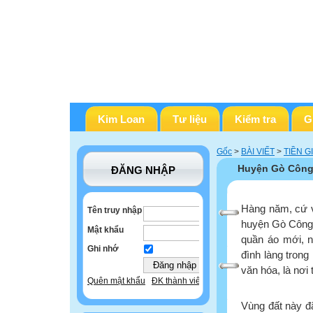
Kim Loan
Tư liệu
Kiểm tra
G
Gốc
>
BÀI VIẾT
>
TIỀN G
Huyện Gò Công 
ĐĂNG NHẬP
Hàng năm, cứ v
Tên truy nhập
huyện Gò Công T
Mật khẩu
quần áo mới, n
Ghi nhớ
đình làng trong
văn hóa, là nơi 
Quên mật khẩu
ĐK thành viên
Vùng đất này đã