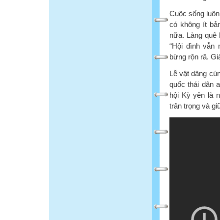
Cuộc sống luôn 
có không ít bả
nữa. Làng quê 
“Hội đình vẫn
bừng rộn rã. Già
Lễ vật dâng cún
quốc thái dân 
hội Kỳ yên là n
trân trọng và gi