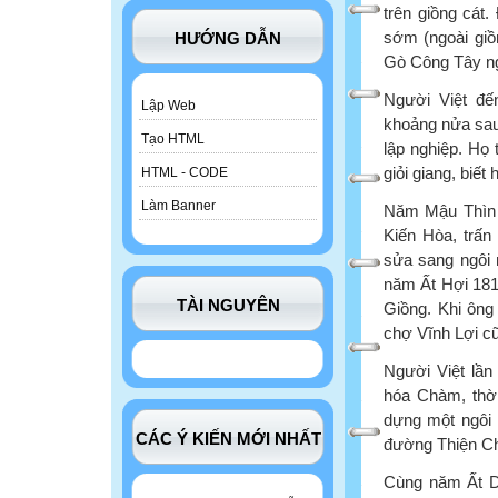
trên giồng cát
sớm (ngoài gi
HƯỚNG DẪN
Gò Công Tây ng
Người Việt đế
Lập Web
khoảng nửa sau
Tạo HTML
lập nghiệp. Họ
giỏi giang, biế
HTML - CODE
Làm Banner
Năm Mậu Thìn 1
Kiến Hòa, trấn
sửa sang ngôi 
năm Ất Hợi 1815
TÀI NGUYÊN
Giồng. Khi ông
chợ Vĩnh Lợi c
Người Việt lần
hóa Chàm, thờ
dựng một ngôi 
CÁC Ý KIẾN MỚI NHẤT
đường Thiện Chí
Cùng năm Ất Dậ