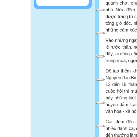
quanh chợ, chú
nhà. Nửa đêm, 
được trang trí 
tống gió độc, 
những cảm xúc, 
Vào những ngày
lễ rước thần, 
đây, ai cũng c
trúng mùa, người
Để tạo thêm kh
Nguyên đán Bín
12 đến 18 tháng
cuộc hội thi mú
bày những kiệt 
huyện đảm trác
văn hóa - xã hộ
Các đêm đều có
nhiều danh ca, 
đến thưởng lãm