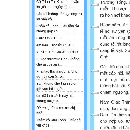
Trường Tổng, l
Cô Trịnh Thị Kim Loan vẫn
tài giỏi như ngày nào,...
miễu, khu vực 
Lâu rồi không liên lạc nay trở
rả hơn nơi khác
lại nhờ cô...
Hàng năm, từ n
Chào cô Loan ! Lâu lắm rồi
lễ hội Kỳ yên (
không gặp cô...
mỗi lần cúng đì
CÁM ƠN CHỊ ! ...
cúng tế rất lon
em làm được rồi chị ạ....
dâng lễ vật: Xô
XEM CHỨC NĂNG VIDEO ...
đình.
1) Tạo thư mục Cha (không
cho ai gởi bài)...
Các trò chơi d
Phải tạo thư mục cha (cho
mắt đập nồi, bắ
gởi) và con (cho...
đình, đội múa l
Bạn không cho thành viên
tuồng hát bội. 
gởi vào thì ai gởi...
chiêm ngưỡng, 
em đã làm cách này mà
không được ạ. ...
Năm Giáp Thìn 
dịch, dân làng
Để em ạ! Em cám ơn chị
nhé....
Ðạo. Do thờ vu
Thăm cô Kim Loan. Chúc cô
cho hợp với tư
vui khỏe...
nhiều đình khác