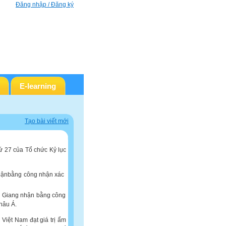
Đăng nhập / Đăng ký
E-learning
Tạo bài viết mới
hứ 27 của Tổ chức Kỷ lục
n Giang nhận bằng công
hâu Á.
Việt Nam đạt giá trị ẩm