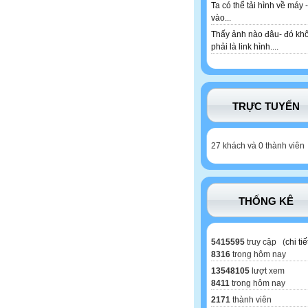
Ta có thể tải hình về máy -
vào...
Thấy ảnh nào đâu- đó kh
phải là link hình....
TRỰC TUYẾN
27 khách và 0 thành viên
THỐNG KÊ
5415595
truy cập (
chi tiế
8316
trong hôm nay
13548105
lượt xem
8411
trong hôm nay
2171
thành viên