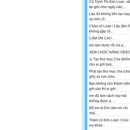
Cô Trịnh Thị Kim Loan v
tài giỏi như ngày nào,...
Lâu rồi không liên lạc nay
lại nhờ cô...
Chào cô Loan ! Lâu lắm r
không gặp cô...
CÁM ƠN CHỊ ! ...
em làm được rồi chị ạ....
XEM CHỨC NĂNG VIDEO 
1) Tạo thư mục Cha (khô
cho ai gởi bài)...
Phải tạo thư mục cha (ch
gởi) và con (cho...
Bạn không cho thành viê
gởi vào thì ai gởi...
em đã làm cách này mà
không được ạ. ...
Để em ạ! Em cám ơn chị
nhé....
Thăm cô Kim Loan. Chúc 
vui khỏe...