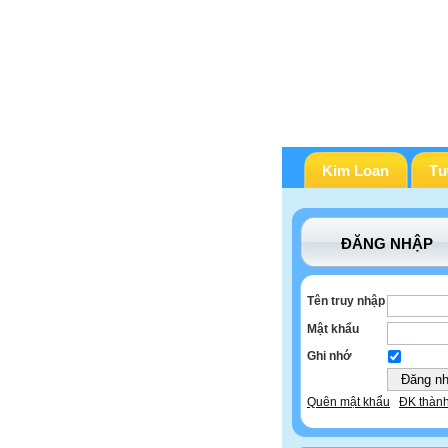
Kim Loan
Tư
ĐĂNG NHẬP
Tên truy nhập
Mật khẩu
Ghi nhớ
Quên mật khẩu
ĐK thành