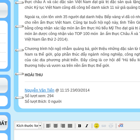
thực châu Á và các đặc sản Việt Nam đạt giá trị đặc sản quà tặng
chức Kỷ lục Việt Nam cũng đã công bố danh sách 11 sứ giả quảng 
Ngoài ra, còn tôn vinh 35 người đạt danh hiệu Bếp vàng vì đã có n
cho nền ẩm thực Việt Nam. Cũng tại buổi hội ngộ này, tỉnh Tiền 
bằng công nhận xác lập món ăn ẩm thực Hủ tiếu Mỹ Tho đạt giá trị
món ăn được công nhận vào TOP 100 món ăn ẩm thực Châu Á và 
Việt Nam lần thứ 2-2014).
Chương trình hội ngộ nhằm quảng bá, giới thiệu những đặc sản từ 
Nam ra thế giới, góp phần thúc đẩy ngành nông nghiệp, công ngh
của các địa phương phát triển. Đây cũng là cơ hội để “Hủ tiếu M
thương hiệu và vươn xa trên nền ẩm thực thế giới.
HOÀI THU
Nguyễn Văn Tiến
@ 11:15 23/03/2014
Số lượt xem: 294
Số lượt thích: 0 người
HẤT
Kích thước font