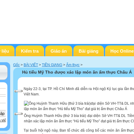
 liệu
Kiểm tra
Giáo án
Bài giảng
Học Online
Gốc
>
BÀI VIẾT
>
TIỀN GIANG
>
Ẩm thực
>
Hủ tiếu Mỹ Tho được xác lập món ăn ẩm thực Châu Á
Ngày 22-3, tại TP. Hồ Chí Minh đã diễn ra Hội ngộ Kỷ lục gia lần t
Việt Nam.
Ông Huỳnh Thanh Hữu (thứ 3 bìa trái) đại diện Sở VH-TT& DL Tiề
 viên
nhận xác lập món ăn ẩm thực “Hủ tiếu Mỹ Tho” đạt giá trị ẩm thực C
Tại buổi hội ngộ này, Ban tổ chức đã công bố các món ăn ẩm thực 