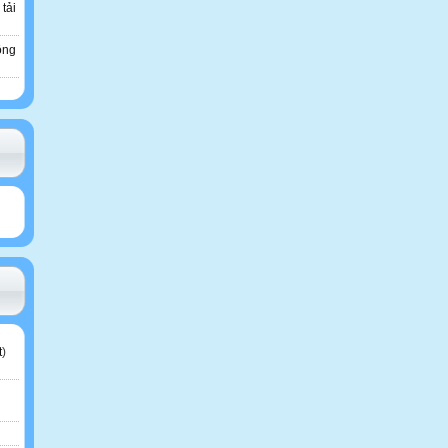
 tải
ông
t
)