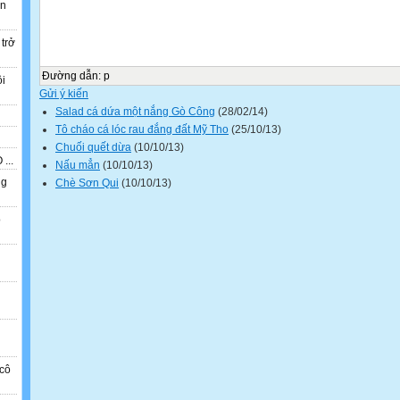
ẫn
 trở
Đường dẫn
:
p
ồi
Gửi ý kiến
Salad cá dứa một nắng Gò Công
(28/02/14)
Tô cháo cá lóc rau đắng đất Mỹ Tho
(25/10/13)
Chuối quết dừa
(10/10/13)
...
Nấu mẳn
(10/10/13)
ng
Chè Sơn Qui
(10/10/13)
o
n
cô