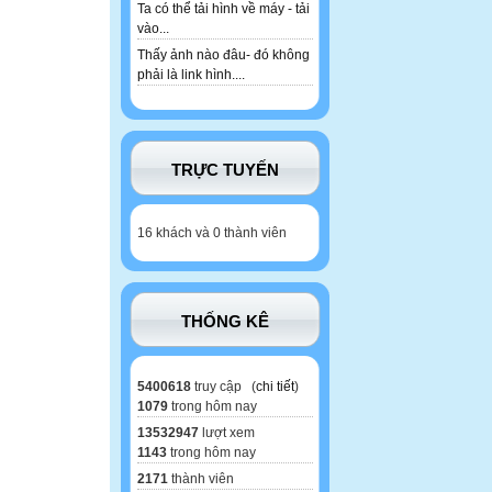
Ta có thể tải hình về máy - tải
vào...
Thấy ảnh nào đâu- đó không
phải là link hình....
TRỰC TUYẾN
16 khách và 0 thành viên
THỐNG KÊ
5400618
truy cập (
chi tiết
)
1079
trong hôm nay
13532947
lượt xem
1143
trong hôm nay
2171
thành viên