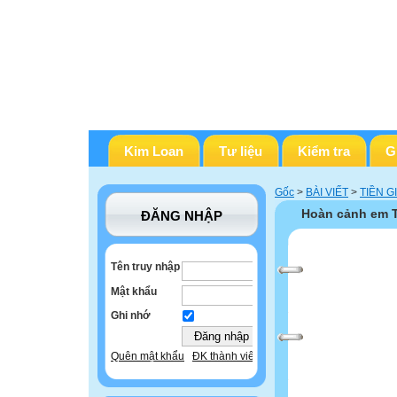
Kim Loan
Tư liệu
Kiểm tra
G
Gốc
>
BÀI VIẾT
>
TIỀN G
Hoàn cảnh em 
ĐĂNG NHẬP
Tên truy nhập
Mật khẩu
Ghi nhớ
Quên mật khẩu
ĐK thành viên