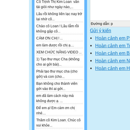
Cô Trịnh Thị Kim Loan vẫn
tài giỏi như ngày nào,...
Lâu rồi không liên lạc nay trở
lại nhờ cô...
Đường dẫn
:
p
Chào cô Loan ! Lâu lắm rồi
Gửi ý kiến
không gặp cô...
Hoàn cảnh em P
CÁM ƠN CHỊ ! ...
Hoàn cảnh em Tr
em làm được rồi chị ạ....
XEM CHỨC NĂNG VIDEO ...
Hoàn cảnh em Bạ
1) Tạo thư mục Cha (không
Hoàn cảnh em 
cho ai gởi bài)...
Hoàn cảnh em H
Phải tạo thư mục cha (cho
gởi) và con (cho...
Bạn không cho thành viên
gởi vào thì ai gởi...
em đã làm cách này mà
không được ạ. ...
Để em ạ! Em cám ơn chị
nhé....
Thăm cô Kim Loan. Chúc cô
vui khỏe...