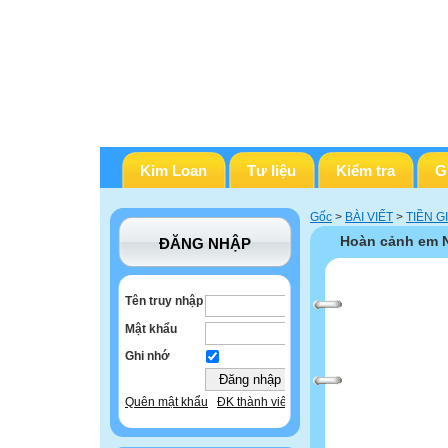
Kim Loan
Tư liệu
Kiểm tra
G
Gốc
>
BÀI VIẾT
>
TIỀN G
Hoàn cảnh em 
ĐĂNG NHẬP
Tên truy nhập
Mật khẩu
Ghi nhớ
Quên mật khẩu
ĐK thành viên