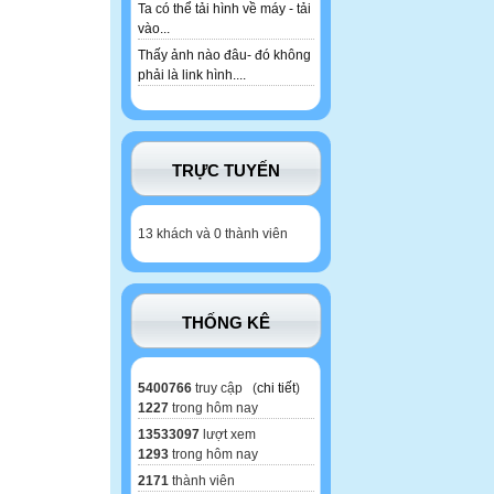
Ta có thể tải hình về máy - tải
vào...
Thấy ảnh nào đâu- đó không
phải là link hình....
TRỰC TUYẾN
13 khách và 0 thành viên
THỐNG KÊ
5400766
truy cập (
chi tiết
)
1227
trong hôm nay
13533097
lượt xem
1293
trong hôm nay
2171
thành viên