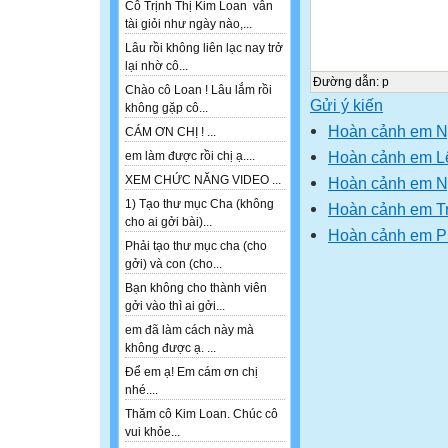
Cô Trịnh Thị Kim Loan vẫn
tài giỏi như ngày nào,...
Lâu rồi không liên lạc nay trở
lại nhờ cô...
Đường dẫn
:
p
Chào cô Loan ! Lâu lắm rồi
Gửi ý kiến
không gặp cô...
Hoàn cảnh em N
CÁM ƠN CHỊ ! ...
Hoàn cảnh em L
em làm được rồi chị ạ....
XEM CHỨC NĂNG VIDEO ...
Hoàn cảnh em N
1) Tạo thư mục Cha (không
Hoàn cảnh em T
cho ai gởi bài)...
Hoàn cảnh em P
Phải tạo thư mục cha (cho
gởi) và con (cho...
Bạn không cho thành viên
gởi vào thì ai gởi...
em đã làm cách này mà
không được ạ. ...
Để em ạ! Em cám ơn chị
nhé....
Thăm cô Kim Loan. Chúc cô
vui khỏe...