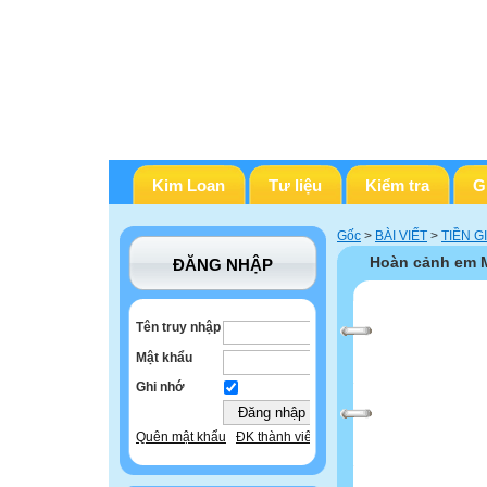
Kim Loan
Tư liệu
Kiểm tra
G
Gốc
>
BÀI VIẾT
>
TIỀN G
Hoàn cảnh em 
ĐĂNG NHẬP
Tên truy nhập
Mật khẩu
Ghi nhớ
Quên mật khẩu
ĐK thành viên