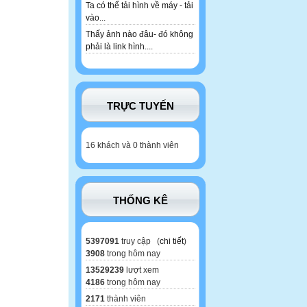
Ta có thể tải hình về máy - tải
vào...
Thấy ảnh nào đâu- đó không
phải là link hình....
TRỰC TUYẾN
16 khách và 0 thành viên
THỐNG KÊ
5397091
truy cập (
chi tiết
)
3908
trong hôm nay
13529239
lượt xem
4186
trong hôm nay
2171
thành viên