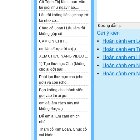
Cô Trịnh Thị Kim Loan vẫn
tài giỏi như ngày nào,...
Lâu rồi không liên lạc nay trở
lại nhờ cô...
Đường dẫn
:
p
Chào cô Loan ! Lâu lắm rồi
Gửi ý kiến
không gặp cô...
Hoàn cảnh em L
CÁM ƠN CHỊ ! ...
Hoàn cảnh em Tr
em làm được rồi chị ạ....
XEM CHỨC NĂNG VIDEO ...
Hoàn cảnh em H
1) Tạo thư mục Cha (không
Hoàn cảnh em N
cho ai gởi bài)...
Hoàn cảnh em N
Phải tạo thư mục cha (cho
gởi) và con (cho...
Bạn không cho thành viên
gởi vào thì ai gởi...
em đã làm cách này mà
không được ạ. ...
Để em ạ! Em cám ơn chị
nhé....
Thăm cô Kim Loan. Chúc cô
vui khỏe...