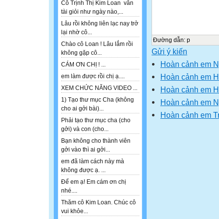
Cô Trịnh Thị Kim Loan vẫn
tài giỏi như ngày nào,...
Lâu rồi không liên lạc nay trở
lại nhờ cô...
Đường dẫn
:
p
Chào cô Loan ! Lâu lắm rồi
Gửi ý kiến
không gặp cô...
Hoàn cảnh em 
CÁM ƠN CHỊ ! ...
Hoàn cảnh em H
em làm được rồi chị ạ....
XEM CHỨC NĂNG VIDEO ...
Hoàn cảnh em H
1) Tạo thư mục Cha (không
Hoàn cảnh em N
cho ai gởi bài)...
Hoàn cảnh em T
Phải tạo thư mục cha (cho
gởi) và con (cho...
Bạn không cho thành viên
gởi vào thì ai gởi...
em đã làm cách này mà
không được ạ. ...
Để em ạ! Em cám ơn chị
nhé....
Thăm cô Kim Loan. Chúc cô
vui khỏe...