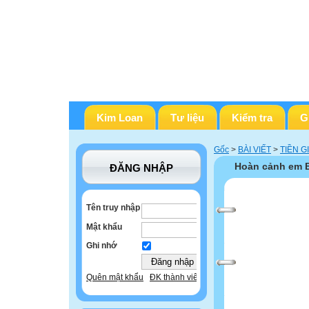
Kim Loan
Tư liệu
Kiểm tra
G
Gốc
>
BÀI VIẾT
>
TIỀN G
Hoàn cảnh em B
ĐĂNG NHẬP
Tên truy nhập
Mật khẩu
Ghi nhớ
Quên mật khẩu
ĐK thành viên