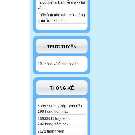
Ta có thể tải hình về máy - tải
vào...
Thấy ảnh nào đâu- đó không
phải là link hình....
TRỰC TUYẾN
10 khách và 0 thành viên
THỐNG KÊ
5399737
truy cập (
chi tiết
)
198
trong hôm nay
13532011
lượt xem
207
trong hôm nay
2171
thành viên