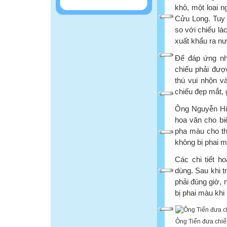
khô, một loại 
Cửu Long. Tuy n
so với chiếu lá
xuất khẩu ra nư
Để đáp ứng nh
chiếu phải được
thú vui nhộn v
chiếu đẹp mắt, 
Ông Nguyễn Hữu
hoa văn cho bi
pha màu cho th
không bị phai m
Các chi tiết h
dùng. Sau khi t
phải đúng giờ, 
bị phai màu khi
Ông Tiến đưa chiế