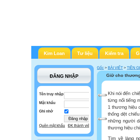
Kim Loan
Tư liệu
Kiểm tra
G
Gốc
>
BÀI VIẾT
>
TIỀN G
Giữ cho thương
ĐĂNG NHẬP
Khi nói đến ch
Tên truy nhập
từng nổi tiếng 
Mật khẩu
1 thương hiệu 
Ghi nhớ
thống dệt chiếu
những người dâ
Quên mật khẩu
ĐK thành viên
thương hiệu ch
Tìm về làng ng