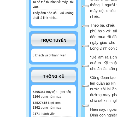
Ta có thể tải hình về máy - tải
tháng 1 người 
vào...
máy dệt chiếu,
Thấy ảnh nào đâu- đó không
nhiều.
phải là link hình....
Theo bà, chiếu 
phù hợp với túi
đến mua rất đôn
TRỰC TUYẾN
ngày giao cho 
Long Định còn 
3 khách và 0 thành viên
“Để làm ra 1 ch
quá to. Kỹ thuậ
cho ăn lác cần p
THỐNG KÊ
Công đoạn tạo 
lên quần áo kh
nước sôi lại lầ
5395347
truy cập (
chi tiết
)
đường may phải
2164
trong hôm nay
chia sẻ kinh ng
13527415
lượt xem
2362
trong hôm nay
Hiện nay, ngoài
2171
thành viên
Định còn nghiê