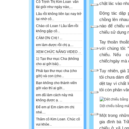
Cô Trịnh Thị Kim Loan vẫn
chặt lác vào nh
tài giỏi như ngày nào,...
Động tác dập p
Lâu rồi không liên lạc nay trở
chồng lên nhau
lại nhờ cô...
nào để chiếu v
Chào cô Loan ! Lâu lắm rồi
không gặp cô...
chiếu sử dụng m
CÁM ƠN CHỊ ! ...
Tay thoăn thoắ
em làm được rồi chị ạ....
với chúng tôi:
XEM CHỨC NĂNG VIDEO ...
chiếu. Nếu có
1) Tạo thư mục Cha (không
chiếc/ngày mà 
cho ai gởi bài)...
Tuy nhiên, giá 
Phải tạo thư mục cha (cho
gởi) và con (cho...
tôi chưa dám đầ
dệt tay vì chất
Bạn không cho thành viên
gởi vào thì ai gởi...
tôi còn phân v
em đã làm cách này mà
không được ạ. ...
Dệt chiếu bằng má
Để em ạ! Em cám ơn chị
nhé....
Một trong những
Thăm cô Kim Loan. Chúc cô
gia đình bà Tr
vui khỏe...
chiếu ở xã Long