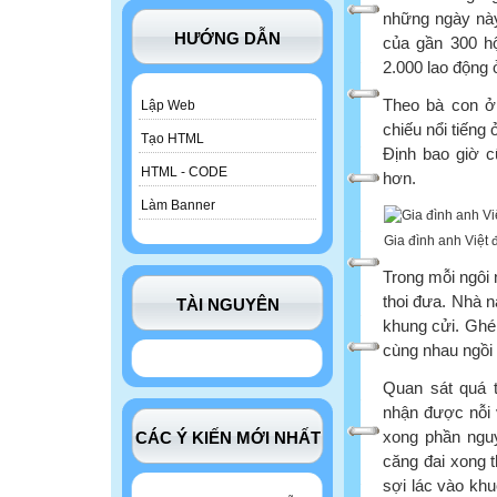
những ngày này
HƯỚNG DẪN
của gần 300 hộ
2.000 lao động 
Theo bà con ở
Lập Web
chiếu nổi tiếng
Tạo HTML
Định bao giờ c
HTML - CODE
hơn.
Làm Banner
Gia đình anh Việt 
Trong mỗi ngôi 
thoi đưa. Nhà n
TÀI NGUYÊN
khung cửi. Ghé 
cùng nhau ngồi 
Quan sát quá t
nhận được nỗi 
xong phần nguy
CÁC Ý KIẾN MỚI NHẤT
căng đai xong t
sợi lác vào kh