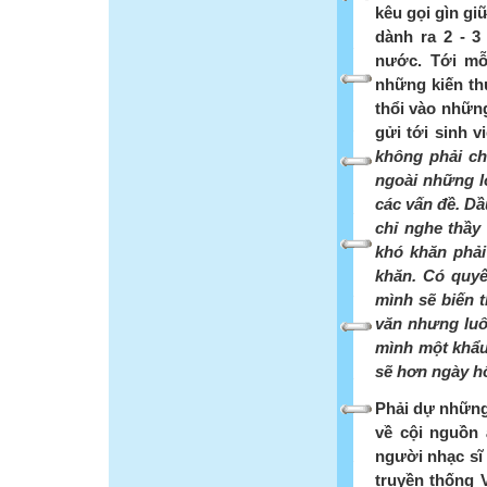
kêu gọi gìn gi
dành ra 2 - 3
nước. Tới mỗ
những kiến th
thổi vào nhữn
gửi tới sinh 
không phải ch
ngoài những lờ
các vấn đề. Dầ
chỉ nghe thầy 
khó khăn phả
khăn. Có quyết
mình sẽ biến 
văn nhưng luô
mình một khẩu
sẽ hơn ngày h
Phải dự những
về cội nguồn
người nhạc sĩ
truyền thống 