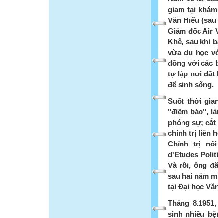
giam tại khám
Văn Hiếu (sau
Giám đốc Air 
Khê, sau khi b
vừa du học vớ
đồng với các 
tự lập nơi đất
để sinh sống.
Suốt thời gia
"điểm báo", là
phóng sự; cắt 
chính trị liên
Chính trị nổ
d'Etudes Polit
Và rồi, ông đ
sau hai năm mi
tại Đại học Vă
Tháng 8.1951, 
sinh nhiều bệ