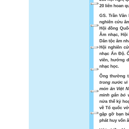
20 liên hoan q
GS. Trần Văn 
nghiên cứu â
Hội đồng Quốc
Âm nhạc, Hội
Dân tộc âm nhạ
Hội nghiên c
nhạc Ấn Độ. Ô
viên, hướng d
nhạc học.
Ông thường t
trong nước vì 
món ăn Việt N
mình gắn bó 
nửa thế kỷ ho
về Tổ quốc với
gặp gỡ bạn bè
phát huy vốn 