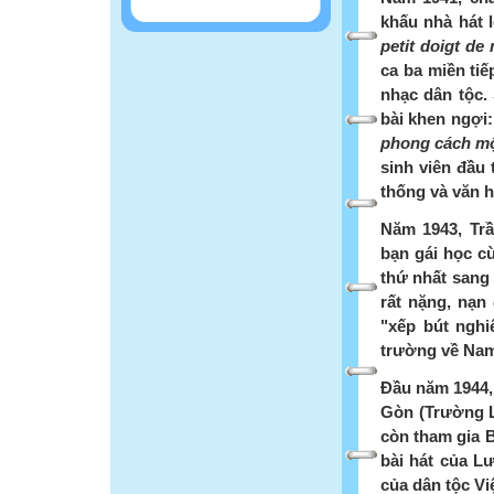
khấu nhà hát l
petit doigt d
ca ba miền tiế
nhạc dân tộc. 
bài khen ngợi:
phong cách mộ
sinh viên đầu
thống và văn h
Năm 1943, Tr
bạn gái học cù
thứ nhất sang 
rất nặng, nạn
"xếp bút nghi
trường về Na
Đầu năm 1944, 
Gòn (Trường 
còn tham gia B
bài hát của 
của dân tộc Vi