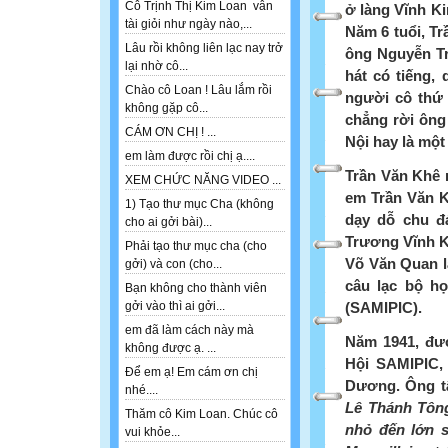
Cô Trịnh Thị Kim Loan vẫn
ở làng Vĩnh Ki
tài giỏi như ngày nào,...
Năm 6 tuổi, T
Lâu rồi không liên lạc nay trở
ông Nguyễn Tr
lại nhờ cô...
hát có tiếng,
Chào cô Loan ! Lâu lắm rồi
người cô thứ 
không gặp cô...
chẳng rời ông
CÁM ƠN CHỊ ! ...
Nội hay là một
em làm được rồi chị ạ....
Trần Văn Khê 
XEM CHỨC NĂNG VIDEO ...
em Trần Văn K
1) Tạo thư mục Cha (không
dạy dỗ chu đ
cho ai gởi bài)...
Trương Vĩnh K
Phải tạo thư mục cha (cho
Võ Văn Quan l
gởi) và con (cho...
câu lạc bộ h
Bạn không cho thành viên
(SAMIPIC).
gởi vào thì ai gởi...
em đã làm cách này mà
Năm 1941, đư
không được ạ. ...
Hội SAMIPIC,
Để em ạ! Em cám ơn chị
Dương. Ông t
nhé....
Lê Thánh Tông
Thăm cô Kim Loan. Chúc cô
nhỏ đến lớn s
vui khỏe...