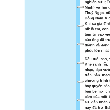
nghiên cứu; T
Minh) và hai g
Thuỷ Ngọc, nữ
Đông Nam Á c
Khi xa gia đì
nữ là em, con 
tâm trí vào v
của ông đã tr
thành và đang 
phúc lớn nhất 
Dầu tuổi cao,
Khê rảnh rỗi.
nhạc, dạo vườ
trên bàn thạ
chương trình t
hay quyển sác
bạn bè mới cho
cảm của một t
sự kiên nhẫn 
nay đã trở th