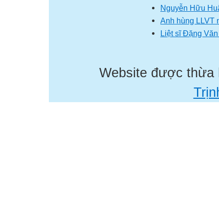
Nguyễn Hữu Huâ
Anh hùng LLVT n
Liệt sĩ Đặng Văn
Website được thừa
Trịn