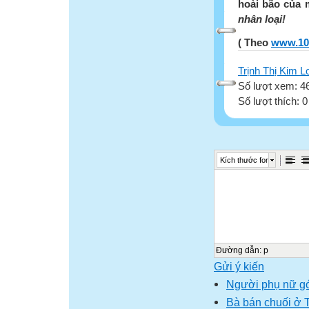
hoài bão của 
nhân loại!
( Theo
www.10
Trịnh Thị Kim L
Số lượt xem: 4
Số lượt thích: 
Kích thước font
Đường dẫn
:
p
Gửi ý kiến
Người phụ nữ gó
Bà bán chuối ở 