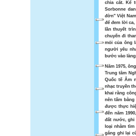
chia cắt. Kể 
Sorbonne danh
đờn" Việt Nam
để đem lời ca
lần thuyết trì
chuyến đi tha
mỏi của ông l
người yêu nhạ
bước vào làng
Năm 1975, ông
Trung tâm Ngh
Quốc tế Âm n
nhạc truyền t
khai rằng côn
nên tấm bằng t
được thực hiệ
đến năm 1990,
đất nước, ghi
loại nhằm tìm
gắng ghi lại 