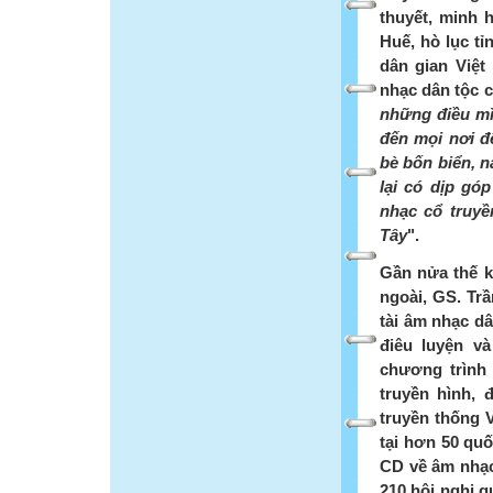
thuyết, minh h
Huế, hò lục tỉ
dân gian Việt
nhạc dân tộc c
những điều mì
đến mọi nơi để
bè bốn biển, 
lại có dịp gó
nhạc cổ truyề
Tây
".
Gần nửa thế k
ngoài, GS. Trầ
tài âm nhạc dâ
điêu luyện v
chương trình
truyền hình, 
truyền thống V
tại hơn 50 quố
CD về âm nhạc
210 hội nghị q