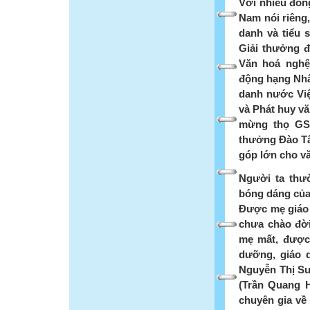
Với nhiều đón
Nam nói riêng
danh và tiểu
Giải thưởng 
Văn hoá nghệ
động hạng Nhấ
danh nước Việ
và Phát huy vă
mừng thọ GS.
thưởng Đào Tấn
góp lớn cho vă
Người ta thư
bóng dáng của
Được mẹ giáo 
chưa chào đời
mẹ mất, được
dưỡng, giáo 
Nguyễn Thị Sư
(Trần Quang H
chuyên gia về 