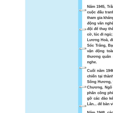
Năm 1945, Trầ
cuộc đấu tran
tham gia khá
động văn ngh
đội để thay th
cờ, lúc đi ngủ
Lương Hoà, đi
Sóc Trăng, Bạ
vận động toà
thương quân 
nghe.
Cuối năm 194
chiến tại thàn
Sông Hương, t
Chương, Ngô 
phân công ph
gỡ các đào k
Lân... để bàn v
Năm 1948, các 