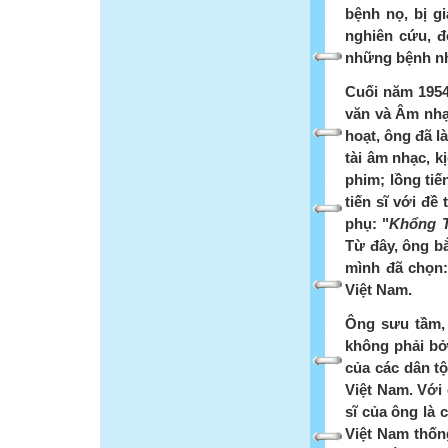
bệnh nọ, bị g
nghiên cứu, đ
những bệnh n
Cuối năm 1954,
văn và Âm nhạc
hoạt, ông đã l
tài âm nhạc, k
phim; lồng tiế
tiến sĩ với đề 
phụ: "
Khổng 
Từ đây, ông b
mình đã chọn:
Việt Nam.
Ông sưu tầm,
không phải bở
của các dân t
Việt Nam. Với 
sĩ của ông là 
Việt Nam thống