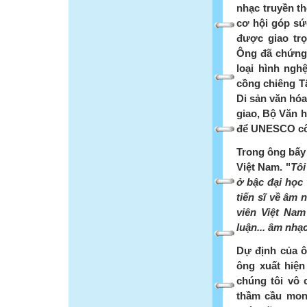
nhạc truyền t
cơ hội góp sứ
được giao tr
Ông đã chứng 
loại hình ngh
cồng chiêng 
Di sản văn hóa
giao, Bộ Văn h
để UNESCO côn
Trong ông bấy 
Việt Nam. "
Tôi
ở bậc đại học 
tiến sĩ về âm 
viên Việt Nam
luận... âm nh
Dự định của ô
ông xuất hiện
chúng tôi vô 
thầm cầu mon