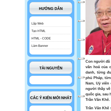
HƯỚNG DẪN
Lập Web
Tạo HTML
HTML - CODE
Làm Banner
Con người đã c
văn hoá của c
TÀI NGUYÊN
danh, từng đ
phủ Pháp, từn
Nam, Uỷ viên
người thầy về
quốc gia, sau 
CÁC Ý KIẾN MỚI NHẤT
Trần Văn Khê.
Trần Văn Khê s