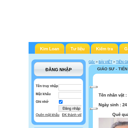
Kim Loan
Tư liệu
Kiểm tra
G
Gốc
>
BÀI VIẾT
>
TIỀN G
GIÁO SƯ - TIẾ
ĐĂNG NHẬP
Tên truy nhập
Mật khẩu
Tên nhân vật
:
Ghi nhớ
Ngày sinh
: 24
Quê quá
Quên mật khẩu
ĐK thành viên