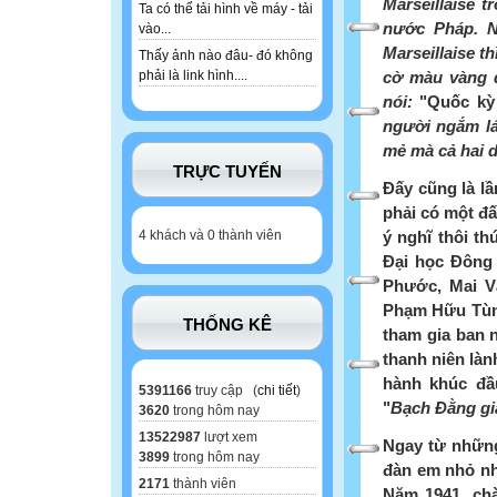
Marseillaise t
Ta có thể tải hình về máy - tải
nước Pháp. N
vào...
Marseillaise th
Thấy ảnh nào đâu- đó không
cờ màu vàng 
phải là link hình....
nói:
"Quốc kỳ 
người ngắm lá
mẻ mà cả hai 
TRỰC TUYẾN
Đấy cũng là lầ
phải có một đấ
ý nghĩ thôi th
4 khách và 0 thành viên
Đại học Đông
Phước, Mai V
Phạm Hữu Tùng
THỐNG KÊ
tham gia ban 
thanh niên làn
hành khúc đầ
5391166
truy cập (
chi tiết
)
"
Bạch Đằng gi
3620
trong hôm nay
13522987
lượt xem
Ngay từ những
3899
trong hôm nay
đàn em nhỏ nh
2171
thành viên
Năm 1941, chà