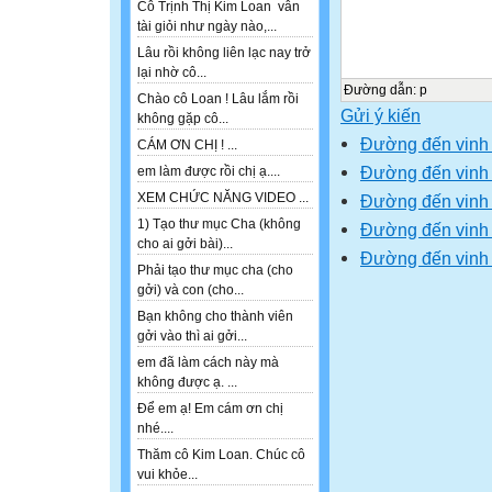
Cô Trịnh Thị Kim Loan vẫn
tài giỏi như ngày nào,...
Lâu rồi không liên lạc nay trở
lại nhờ cô...
Đường dẫn
:
p
Chào cô Loan ! Lâu lắm rồi
Gửi ý kiến
không gặp cô...
Đường đến vinh
CÁM ƠN CHỊ ! ...
Đường đến vinh
em làm được rồi chị ạ....
XEM CHỨC NĂNG VIDEO ...
Đường đến vinh
1) Tạo thư mục Cha (không
Đường đến vinh
cho ai gởi bài)...
Đường đến vinh 
Phải tạo thư mục cha (cho
gởi) và con (cho...
Bạn không cho thành viên
gởi vào thì ai gởi...
em đã làm cách này mà
không được ạ. ...
Để em ạ! Em cám ơn chị
nhé....
Thăm cô Kim Loan. Chúc cô
vui khỏe...