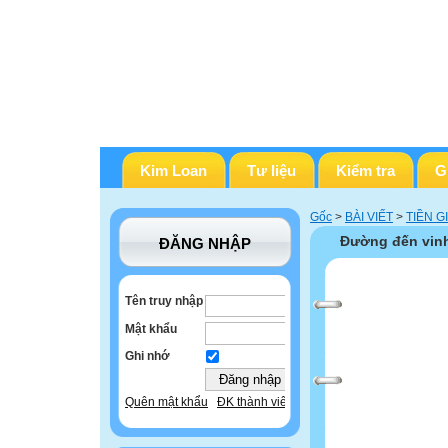
Kim Loan
Tư liệu
Kiểm tra
G
Gốc
>
BÀI VIẾT
>
TIỀN G
Đường đến vinh
ĐĂNG NHẬP
Tên truy nhập
Mật khẩu
Ghi nhớ
Quên mật khẩu
ĐK thành viên