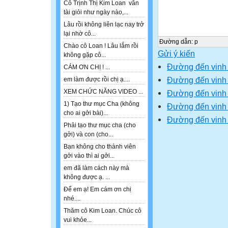
Cô Trịnh Thị Kim Loan vẫn
tài giỏi như ngày nào,...
Lâu rồi không liên lạc nay trở
lại nhờ cô...
Đường dẫn
:
p
Chào cô Loan ! Lâu lắm rồi
Gửi ý kiến
không gặp cô...
Đường đến vinh
CÁM ƠN CHỊ ! ...
Đường đến vinh
em làm được rồi chị ạ....
XEM CHỨC NĂNG VIDEO ...
Đường đến vinh
1) Tạo thư mục Cha (không
Đường đến vinh
cho ai gởi bài)...
Đường đến vinh
Phải tạo thư mục cha (cho
gởi) và con (cho...
Bạn không cho thành viên
gởi vào thì ai gởi...
em đã làm cách này mà
không được ạ. ...
Để em ạ! Em cám ơn chị
nhé....
Thăm cô Kim Loan. Chúc cô
vui khỏe...