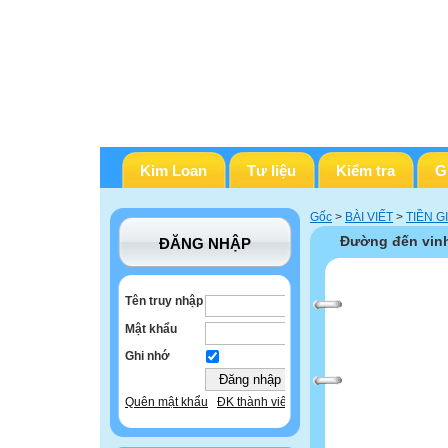
Kim Loan
Tư liệu
Kiểm tra
G
Gốc
>
BÀI VIẾT
>
TIỀN G
Đường đến vinh
ĐĂNG NHẬP
Tên truy nhập
Mật khẩu
Ghi nhớ
Quên mật khẩu
ĐK thành viên