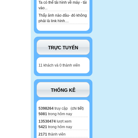
Ta có thể tải hình về máy - tải
vào...
Thấy ảnh nào đâu- đó không
phải là link hình....
TRỰC TUYẾN
11 khách và 0 thành viên
THỐNG KÊ
5398264
truy cập (
chi tiết
)
5081
trong hôm nay
13530474
lượt xem
5421
trong hôm nay
2171
thành viên