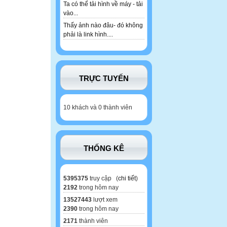
Ta có thể tải hình về máy - tải
vào...
Thấy ảnh nào đâu- đó không
phải là link hình....
TRỰC TUYẾN
10 khách và 0 thành viên
THỐNG KÊ
5395375
truy cập (
chi tiết
)
2192
trong hôm nay
13527443
lượt xem
2390
trong hôm nay
2171
thành viên