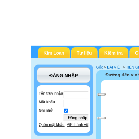
Kim Loan
Tư liệu
Kiểm tra
G
Gốc
>
BÀI VIẾT
>
TIỀN G
Đường đến vinh
ĐĂNG NHẬP
Tên truy nhập
Mật khẩu
Ghi nhớ
Quên mật khẩu
ĐK thành viên