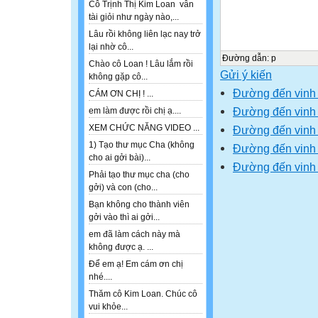
Cô Trịnh Thị Kim Loan vẫn
tài giỏi như ngày nào,...
Lâu rồi không liên lạc nay trở
lại nhờ cô...
Đường dẫn
:
p
Chào cô Loan ! Lâu lắm rồi
Gửi ý kiến
không gặp cô...
Đường đến vinh
CÁM ƠN CHỊ ! ...
Đường đến vinh
em làm được rồi chị ạ....
XEM CHỨC NĂNG VIDEO ...
Đường đến vinh 
1) Tạo thư mục Cha (không
Đường đến vinh
cho ai gởi bài)...
Đường đến vinh
Phải tạo thư mục cha (cho
gởi) và con (cho...
Bạn không cho thành viên
gởi vào thì ai gởi...
em đã làm cách này mà
không được ạ. ...
Để em ạ! Em cám ơn chị
nhé....
Thăm cô Kim Loan. Chúc cô
vui khỏe...