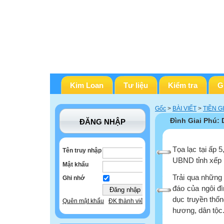
Kim Loan
Tư liệu
Kiểm tra
G
Gốc
>
BÀI VIẾT
>
TIỀN G
Đình Giai Phú: D
ĐĂNG NHẬP
Tọa lạc tại ấp
Tên truy nhập
UBND tỉnh xếp h
Mật khẩu
Trải qua những 
Ghi nhớ
đáo của ngôi đ
dục truyền thốn
Quên mật khẩu
ĐK thành viên
hương, dân tộc