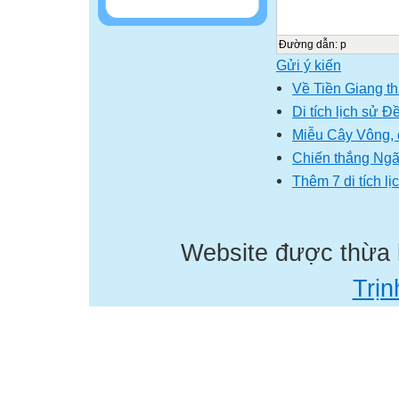
Đường dẫn
:
p
Gửi ý kiến
Về Tiền Giang t
Di tích lịch sử Đ
Miễu Cây Vông, di
Chiến thắng Ngã
Thêm 7 di tích lị
Website được thừa
Trịn