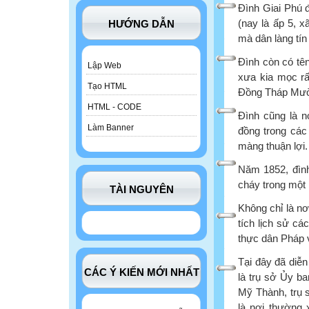
Đình Giai Phú 
(nay là ấp 5, 
HƯỚNG DẪN
mà dân làng tí
Đình còn có tên
Lập Web
xưa kia mọc rấ
Tạo HTML
Đồng Tháp Mườ
HTML - CODE
Đình cũng là n
Làm Banner
đồng trong các 
màng thuận lợi.
Năm 1852, đìn
cháy trong một 
TÀI NGUYÊN
Không chỉ là nơ
tích lịch sử c
thực dân Pháp 
Tại đây đã diễn
CÁC Ý KIẾN MỚI NHẤT
là trụ sở Ủy b
Mỹ Thành, trụ 
là nơi thường 