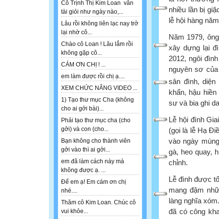
Cô Trịnh Thị Kim Loan vẫn
nhiều lần bị gi
tài giỏi như ngày nào,...
lễ hội hàng năm
Lâu rồi không liên lạc nay trở
lại nhờ cô...
Năm 1979, ông
Chào cô Loan ! Lâu lắm rồi
xây dựng lại đ
không gặp cô...
2012, ngôi đình
CÁM ƠN CHỊ ! ...
nguyên sơ của 
em làm được rồi chị ạ....
sân đình, diện
XEM CHỨC NĂNG VIDEO ...
khẩn, hậu hiền
1) Tạo thư mục Cha (không
sư và bia ghi da
cho ai gởi bài)...
Lễ hội đình Gi
Phải tạo thư mục cha (cho
gởi) và con (cho...
(gọi là lễ Hạ Đ
vào ngày mùng 
Bạn không cho thành viên
gởi vào thì ai gởi...
gà, heo quay, h
em đã làm cách này mà
chỉnh.
không được ạ. ...
Lễ đình được tổ
Để em ạ! Em cám ơn chị
mang đậm những
nhé....
làng nghĩa xóm.
Thăm cô Kim Loan. Chúc cô
đã có công kha
vui khỏe...