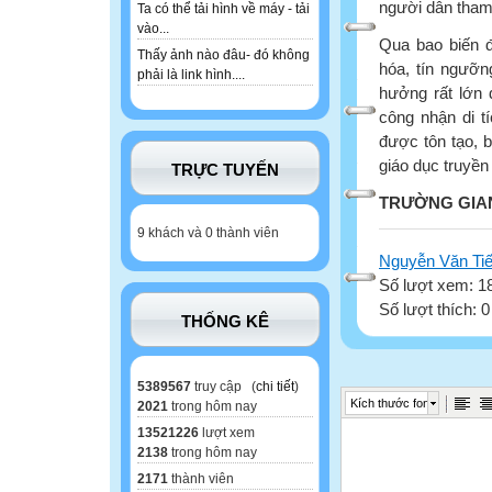
người dân tham
Ta có thể tải hình về máy - tải
vào...
Qua bao biến đ
Thấy ảnh nào đâu- đó không
hóa, tín ngưỡn
phải là link hình....
hưởng rất lớn 
công nhận di tí
được tôn tạo, 
giáo dục truyền
TRỰC TUYẾN
TRƯỜNG GIA
9 khách và 0 thành viên
Nguyễn Văn Ti
Số lượt xem: 1
Số lượt thích: 
THỐNG KÊ
5389567
truy cập (
chi tiết
)
Kích thước font
2021
trong hôm nay
13521226
lượt xem
2138
trong hôm nay
2171
thành viên