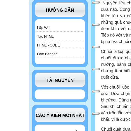
Nguyên liệu ch
dừa nạo. Công 
HƯỚNG DẪN
khéo léo và có
những quả chuối
Lập Web
đem khía vỏ, c
Tiếp đó vớt và 
Tạo HTML
bị nứt và chuối
HTML - CODE
Chuối là loại q
Làm Banner
chuối được nhi
nướng, bánh ch
nhưng ít ai bi
quết dừa.
TÀI NGUYÊN
Vớt chuối luộc 
dừa. Dừa chọn 
bị cứng. Dùng 
Sau khi chuẩn b
vào trộn lẫn vớ
CÁC Ý KIẾN MỚI NHẤT
khẩu vị là được
Chuối quết dừa 