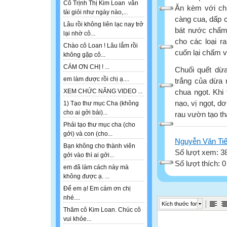
Cô Trịnh Thị Kim Loan vẫn
Ăn kèm với chu
tài giỏi như ngày nào,...
càng cua, dấp c
Lâu rồi không liên lạc nay trở
bát nước chấm 
lại nhờ cô...
cho các loại r
Chào cô Loan ! Lâu lắm rồi
cuốn lại chấm 
không gặp cô...
CÁM ƠN CHỊ ! ...
Chuối quết dừ
em làm được rồi chị ạ....
trắng của dừa
chua ngọt. Khi
XEM CHỨC NĂNG VIDEO ...
nạo, vị ngọt, d
1) Tạo thư mục Cha (không
cho ai gởi bài)...
rau vườn tạo th
Phải tạo thư mục cha (cho
gởi) và con (cho...
Nguyễn Văn Ti
Bạn không cho thành viên
Số lượt xem: 3
gởi vào thì ai gởi...
Số lượt thích: 
em đã làm cách này mà
không được ạ. ...
Để em ạ! Em cám ơn chị
nhé....
Kích thước font
Thăm cô Kim Loan. Chúc cô
vui khỏe...