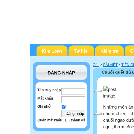
Kim Loan
Tư liệu
Kiểm tra
G
Gốc
>
BÀI VIẾT
>
TIỀN G
Chuối quết dừa
ĐĂNG NHẬP
Tên truy nhập
Mật khẩu
Những món ăn n
Ghi nhớ
chuối chiên, c
chuối ngào đườ
Quên mật khẩu
ĐK thành viên
ngọt, thơm, độc