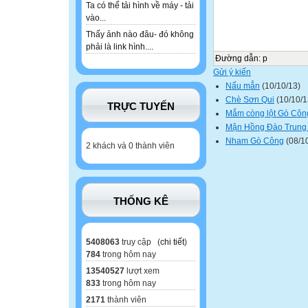
Ta có thể tải hình về máy - tải
vào...
Thấy ảnh nào đâu- đó không
phải là link hình....
Đường dẫn
:
p
Gửi ý kiến
Nấu mẳn
(10/10/13)
Chè Sơn Qui
(10/10/1
TRỰC TUYẾN
Mắm còng lột Gò Côn
Mận Hồng Đào Trung
Nham Gò Công
(08/1
2 khách và 0 thành viên
THỐNG KÊ
5408063
truy cập (
chi tiết
)
784
trong hôm nay
13540527
lượt xem
833
trong hôm nay
2171
thành viên