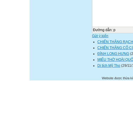
Đường dẫn
:
p
Gửi ý kiến
CHIẾN THẮNG RẠCH 
CHIẾN THẮNG CỔ C
ĐÌNH LONG HƯNG
(2
MIẾU THỜ HOÀI QU
Di tích Mỹ Tho
(29/11/
Website được thừa k