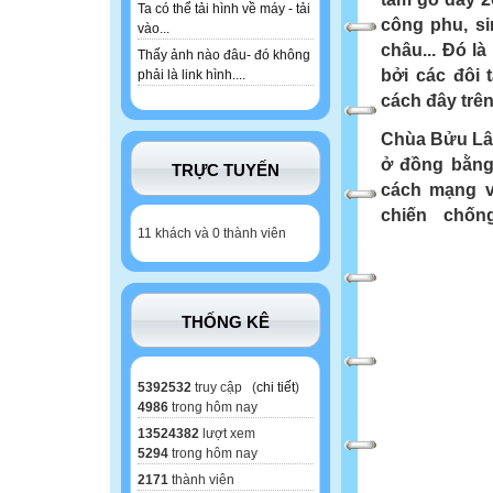
Ta có thể tải hình về máy - tải
công phu, si
vào...
châu... Đó l
Thấy ảnh nào đâu- đó không
bởi các đôi 
phải là link hình....
cách đây trê
Chùa Bửu Lâm 
ở đồng bằng
TRỰC TUYẾN
cách mạng v
chiến chố
11 khách và 0 thành viên
THỐNG KÊ
5392532
truy cập (
chi tiết
)
4986
trong hôm nay
13524382
lượt xem
5294
trong hôm nay
2171
thành viên