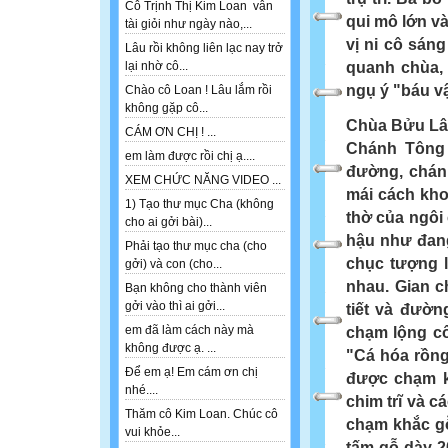
Cô Trịnh Thị Kim Loan vẫn
qui mô lớn v
tài giỏi như ngày nào,...
vị ni cô sán
Lâu rồi không liên lạc nay trở
quanh chùa, 
lại nhờ cô...
ngụ ý
"báu v
Chào cô Loan ! Lâu lắm rồi
không gặp cô...
Chùa Bửu Lâm
CÁM ƠN CHỊ ! ...
Chánh Tông
em làm được rồi chị ạ....
đường, chánh
XEM CHỨC NĂNG VIDEO ...
mái cách kho
1) Tạo thư mục Cha (không
thờ của ngôi
cho ai gởi bài)...
hậu như đan
Phải tạo thư mục cha (cho
chục tượng l
gởi) và con (cho...
nhau. Gian c
Bạn không cho thành viên
gởi vào thì ai gởi...
tiết và đườn
em đã làm cách này mà
chạm lộng cô
không được ạ. ...
"Cá hóa rồng
Để em ạ! Em cám ơn chị
được chạm k
nhé....
chim trĩ và cá
Thăm cô Kim Loan. Chúc cô
chạm khắc gỗ
vui khỏe...
tấm gỗ dày 2