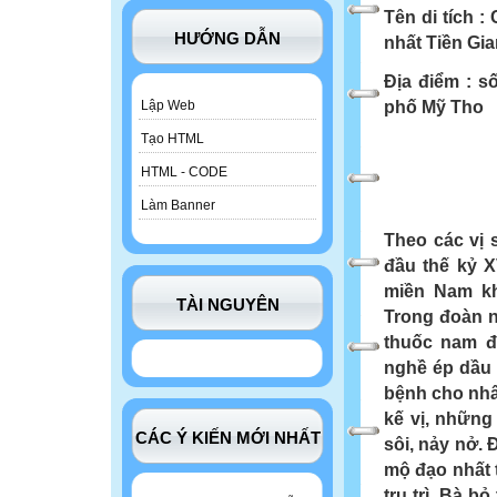
Tên di tích
:
HƯỚNG DẪN
nhất Tiền Gi
Địa điểm
:
số
phố Mỹ Tho
Lập Web
Tạo HTML
HTML - CODE
Làm Banner
Theo các vị 
đầu thế kỷ X
miền Nam kh
TÀI NGUYÊN
Trong đoàn n
thuốc nam đ
nghề ép dầu 
bệnh cho nhâ
kế vị, những
CÁC Ý KIẾN MỚI NHẤT
sôi, nảy nở. 
mộ đạo nhất 
trụ trì. Bà b