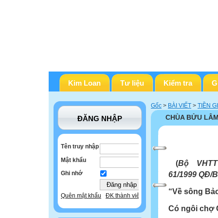
Kim Loan
Tư liệu
Kiểm tra
G
Gốc
>
BÀI VIẾT
>
TIỀN G
CHÙA BỬU LÂ
ĐĂNG NHẬP
Tên truy nhập
Mật khẩu
(
Bộ VHTT 
Ghi nhớ
61/1999 QĐ/B
“Về sông Bả
Quên mật khẩu
ĐK thành viên
Có ngôi chợ 