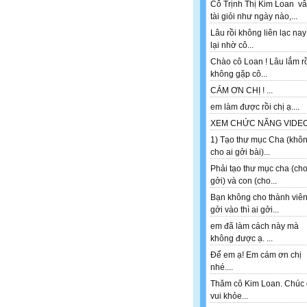
Cô Trịnh Thị Kim Loan v
tài giỏi như ngày nào,...
Lâu rồi không liên lạc nay
lại nhờ cô...
Chào cô Loan ! Lâu lắm r
không gặp cô...
CÁM ƠN CHỊ ! ...
em làm được rồi chị ạ....
XEM CHỨC NĂNG VIDEO 
1) Tạo thư mục Cha (khô
cho ai gởi bài)...
Phải tạo thư mục cha (ch
gởi) và con (cho...
Bạn không cho thành viê
gởi vào thì ai gởi...
em đã làm cách này mà
không được ạ. ...
Để em ạ! Em cám ơn chị
nhé....
Thăm cô Kim Loan. Chúc 
vui khỏe...