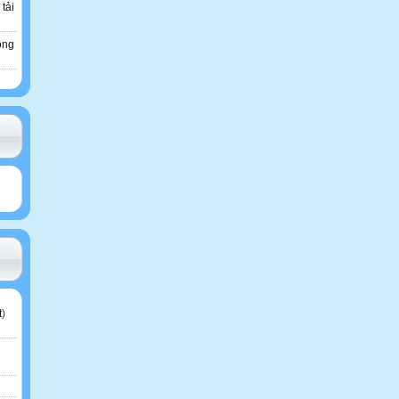
 tải
ông
t
)