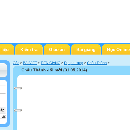
 liệu
Kiểm tra
Giáo án
Bài giảng
Học Online
Gốc
>
BÀI VIẾT
>
TIỀN GIANG
>
Địa phương
>
Châu Thành
>
Châu Thành đổi mới (31.05.2014)
 viên