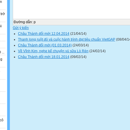
ẫn
 trở
Đường dẫn
:
p
ồi
Gửi ý kiến
Châu Thành đổi mới 12.04.2014
(21/04/14)
Thanh long ruột đỏ và cuộc hành trình đạt tiêu chuẩn VietGAP
(08/04/1
Châu Thành đổi mới (01.03.2014)
(24/03/14)
Về Vĩnh Kim, nghe kể chuyện vú sữa Lò Rèn
(24/02/14)
...
Châu Thành đổi mới 18.01.2014
(09/02/14)
ng
o
n
cô