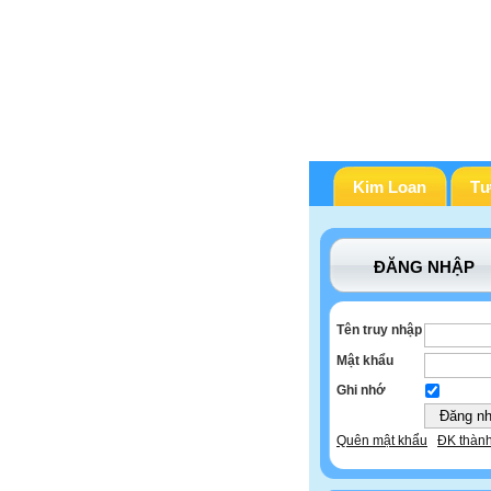
Kim Loan
Tư
ĐĂNG NHẬP
Tên truy nhập
Mật khẩu
Ghi nhớ
Quên mật khẩu
ĐK thành