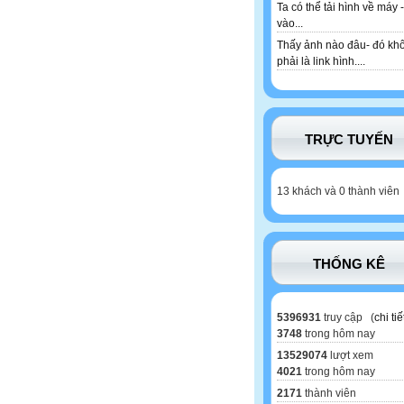
Ta có thể tải hình về máy -
vào...
Thấy ảnh nào đâu- đó kh
phải là link hình....
TRỰC TUYẾN
13 khách và 0 thành viên
THỐNG KÊ
5396931
truy cập (
chi tiế
3748
trong hôm nay
13529074
lượt xem
4021
trong hôm nay
2171
thành viên