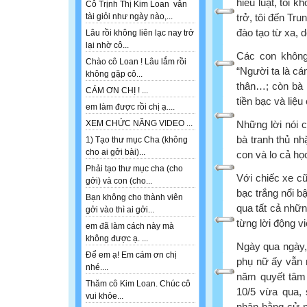
hiểu luật, tôi 
Cô Trịnh Thị Kim Loan vẫn
trở, tôi đến Tr
tài giỏi như ngày nào,...
đào tạo từ xa, 
Lâu rồi không liên lạc nay trở
lại nhờ cô...
Các con không
Chào cô Loan ! Lâu lắm rồi
“Người ta là cá
không gặp cô...
thân…; còn bà l
CÁM ƠN CHỊ ! ...
tiền bạc và liệ
em làm được rồi chị ạ....
Những lời nói 
XEM CHỨC NĂNG VIDEO ...
bà tranh thủ nh
1) Tạo thư mục Cha (không
cho ai gởi bài)...
con và lo cả họ
Phải tạo thư mục cha (cho
Với chiếc xe c
gởi) và con (cho...
bạc trắng nổi b
Bạn không cho thành viên
qua tất cả nhữ
gởi vào thì ai gởi...
từng lời động v
em đã làm cách này mà
không được ạ. ...
Ngày qua ngày, 
Để em ạ! Em cám ơn chị
phụ nữ ấy vẫn m
nhé....
năm quyết tâm 
Thăm cô Kim Loan. Chúc cô
10/5 vừa qua, 
vui khỏe...
nhận bằng cử n