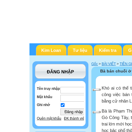
Kim Loan
Tư liệu
Kiểm tra
G
Gốc
>
BÀI VIẾT
>
TIỀN G
Bà bán chuối ở
ĐĂNG NHẬP
Khó ai có thể t
Tên truy nhập
công việc bán 
Mật khẩu
bằng cử nhân L
Ghi nhớ
Bà là Phạm Th
Gò Công Tây, t
Quên mật khẩu
ĐK thành viên
trai lớn mới h
học bậc phổ th