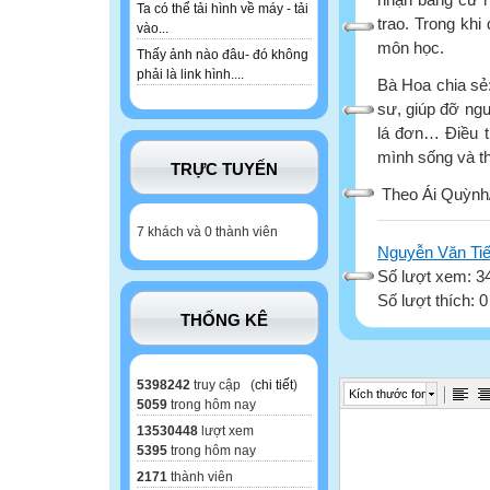
Ta có thể tải hình về máy - tải
trao. Trong khi
vào...
môn học.
Thấy ảnh nào đâu- đó không
phải là link hình....
Bà Hoa chia sẻ:
sư, giúp đỡ ngư
lá đơn… Điều tr
mình sống và th
TRỰC TUYẾN
Theo Ái Quỳnh
7 khách và 0 thành viên
Nguyễn Văn Ti
Số lượt xem: 3
Số lượt thích: 
THỐNG KÊ
5398242
truy cập (
chi tiết
)
Kích thước font
5059
trong hôm nay
13530448
lượt xem
5395
trong hôm nay
2171
thành viên