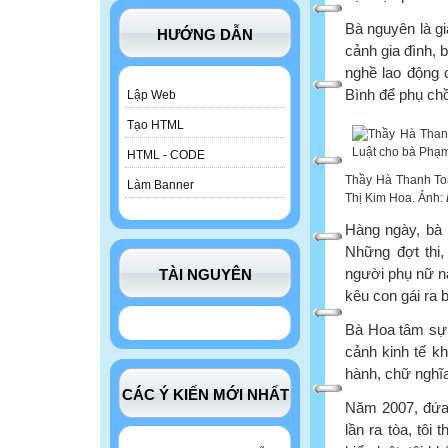
Bà nguyên là g
HƯỚNG DẪN
cảnh gia đình, 
nghề lao động c
Bình để phụ chồ
Lập Web
Tạo HTML
HTML - CODE
Thầy Hà Thanh To
Làm Banner
Thị Kim Hoa. Ảnh:
Hàng ngày, bà 
Những đợt thi,
người phụ nữ n
TÀI NGUYÊN
kêu con gái ra 
Bà Hoa tâm sự:
cảnh kinh tế k
hành, chữ nghĩ
CÁC Ý KIẾN MỚI NHẤT
Năm 2007, đứa 
lần ra tòa, tôi