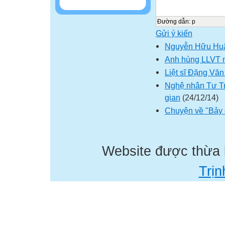
Đường dẫn
:
p
Gửi ý kiến
Nguyễn Hữu Huâ
Anh hùng LLVT n
Liệt sĩ Đặng Văn
Nghệ nhân Tư Tr
gian
(24/12/14)
Chuyện về "Bảy 
Website được thừa
Trịn