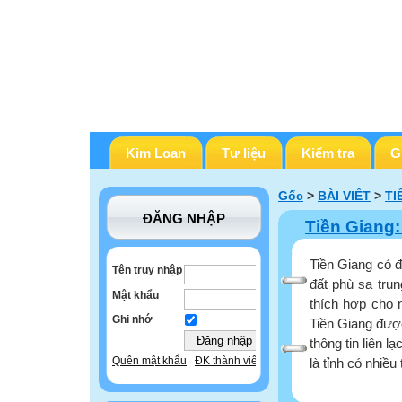
Kim Loan
Tư liệu
Kiểm tra
G
Gốc
>
BÀI VIẾT
>
TI
ĐĂNG NHẬP
Tiền Giang:
Tiền Giang có đ
Tên truy nhập
đất phù sa trun
Mật khẩu
thích hợp cho n
Ghi nhớ
Tiền Giang được
thông tin liên 
Quên mật khẩu
ĐK thành viên
là tỉnh có nhiều