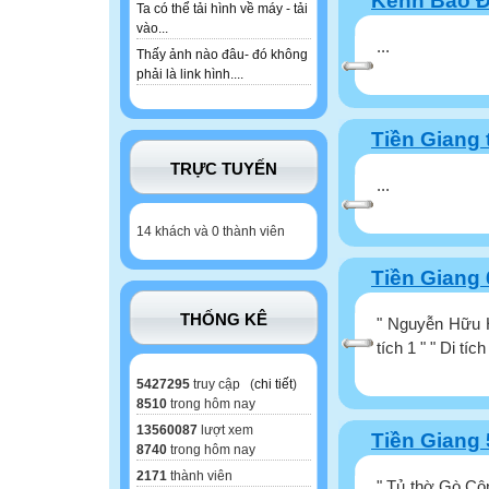
Kênh Bảo Đ
Ta có thể tải hình về máy - tải
vào...
...
Thấy ảnh nào đâu- đó không
phải là link hình....
Tiền Giang
TRỰC TUYẾN
...
14 khách và 0 thành viên
Tiền Giang 
THỐNG KÊ
" Nguyễn Hữu H
tích 1 " " Di tích
5427295
truy cập (
chi tiết
)
8510
trong hôm nay
13560087
lượt xem
Tiền Giang 
8740
trong hôm nay
2171
thành viên
" Tủ thờ Gò Cô