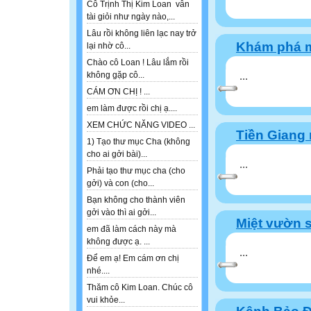
Cô Trịnh Thị Kim Loan vẫn
tài giỏi như ngày nào,...
Lâu rồi không liên lạc nay trở
Khám phá m
lại nhờ cô...
Chào cô Loan ! Lâu lắm rồi
...
không gặp cô...
CÁM ƠN CHỊ ! ...
em làm được rồi chị ạ....
XEM CHỨC NĂNG VIDEO ...
Tiền Giang 
1) Tạo thư mục Cha (không
cho ai gởi bài)...
...
Phải tạo thư mục cha (cho
gởi) và con (cho...
Bạn không cho thành viên
gởi vào thì ai gởi...
Miệt vườn 
em đã làm cách này mà
không được ạ. ...
...
Để em ạ! Em cám ơn chị
nhé....
Thăm cô Kim Loan. Chúc cô
vui khỏe...