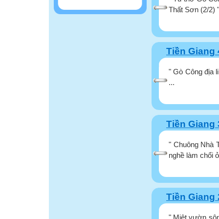
Thất Sơn (2/2) " 
Tiền Giang 
" Gò Công địa 
...
Tiền Giang 
" Chuông Nhà T
nghề làm chổi ở
Tiền Giang 
" Miệt vườn sô