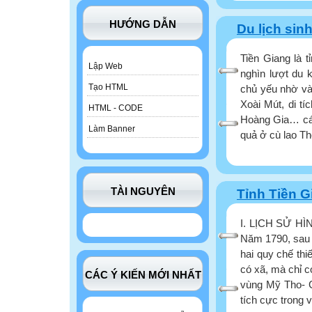
HƯỚNG DẪN
Du lịch sinh
Tiền Giang là 
Lập Web
nghìn lượt du 
Tạo HTML
chủ yếu nhờ vào
Xoài Mút, di tí
HTML - CODE
Hoàng Gia… các
Làm Banner
quả ở cù lao Th
TÀI NGUYÊN
Tỉnh Tiền G
I. LỊCH SỬ H
Năm 1790, sau 
hai quy chế thi
có xã, mà chỉ c
CÁC Ý KIẾN MỚI NHẤT
vùng Mỹ Tho- G
tích cực trong v