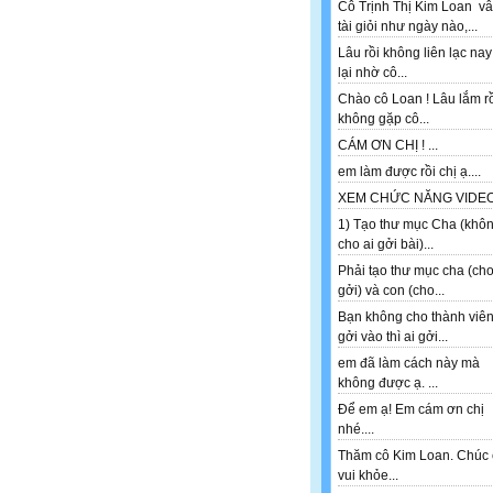
Cô Trịnh Thị Kim Loan v
tài giỏi như ngày nào,...
Lâu rồi không liên lạc nay
lại nhờ cô...
Chào cô Loan ! Lâu lắm r
không gặp cô...
CÁM ƠN CHỊ ! ...
em làm được rồi chị ạ....
XEM CHỨC NĂNG VIDEO 
1) Tạo thư mục Cha (khô
cho ai gởi bài)...
Phải tạo thư mục cha (ch
gởi) và con (cho...
Bạn không cho thành viê
gởi vào thì ai gởi...
em đã làm cách này mà
không được ạ. ...
Để em ạ! Em cám ơn chị
nhé....
Thăm cô Kim Loan. Chúc 
vui khỏe...