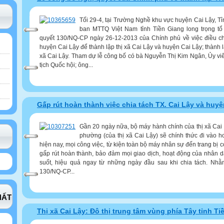
Tối 29-4, tại Trường Nghề khu vực huyện Cai Lậy, 
ban MTTQ Việt Nam tỉnh Tiền Giang long trọng t
quyết 130/NQ-CP ngày 26-12-2013 của Chính phủ về việc điều ch
huyện Cai Lậy để thành lập thị xã Cai Lậy và huyện Cai Lậy; thành 
xã Cai Lậy. Tham dự lễ công bố có bà Nguyễn Thị Kim Ngân, Ủy viê
tịch Quốc hội; ông...
Gấp rút hoàn thành việc chia tách TX. Cai Lậy và huyệ
Gần 20 ngày nữa, bộ máy hành chính của thị xã Cai 
phường (của thị xã Cai Lậy) sẽ chính thức đi vào h
hiện nay, mọi công việc, từ kiện toàn bộ máy nhân sự đến trang bị 
gấp rút hoàn thành, bảo đảm mọi giao dịch, hoạt động của nhân 
suốt, hiệu quả ngay từ những ngày đầu sau khi chia tách. Nhằ
130/NQ-CP...
HẤT
Thị xã Cai Lậy: Đô thị trung tâm vùng phía Tây tỉnh Ti