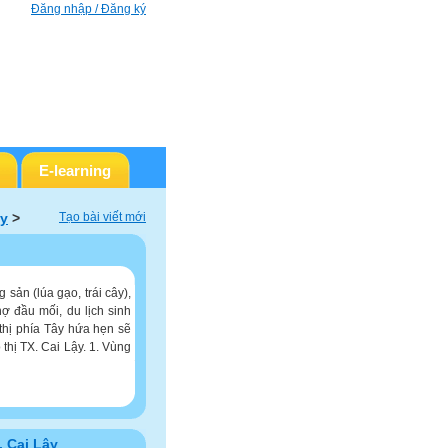
Đăng nhập / Đăng ký
E-learning
ậy
>
Tạo bài viết mới
 sản (lúa gạo, trái cây),
ợ đầu mối, du lịch sinh
 thị phía Tây hứa hẹn sẽ
 thị TX. Cai Lậy. 1. Vùng
. Cai Lậy