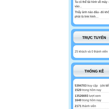
Ta có thể tải hình về máy -
vào...
Thấy ảnh nào đâu- đó kh
phải là link hình....
TRỰC TUYẾN
25 khách và 0 thành viên
THỐNG KÊ
5394703
truy cập (
chi tiế
1520
trong hôm nay
13526693
lượt xem
1640
trong hôm nay
2171
thành viên