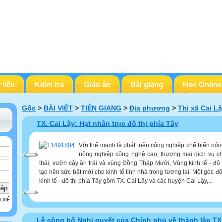
 liệu
Kiểm tra
Giáo án
Bài giảng
Học Online
Gốc
>
BÀI VIẾT
>
TIỀN GIANG
>
Địa phương
>
Thị xã Cai L
TX. Cai Lậy: Hạt nhân trục đô thị phía Tây
Với thế mạnh là phát triển công nghiệp chế biến nông
nông nghiệp công nghệ cao, thương mại dịch vụ ch
thái, vườn cây ăn trái và vùng Đồng Tháp Mười, Vùng kinh tế - đô
tạo nên sức bật mới cho kinh tế tỉnh nhà trong tương lai. Một góc đô
kinh tế - đô thị phía Tây gồm TX. Cai Lậy và các huyện Cai Lậy,...
 viên
Lễ công bố Nghị quyết của Chính phủ về thành lập TX