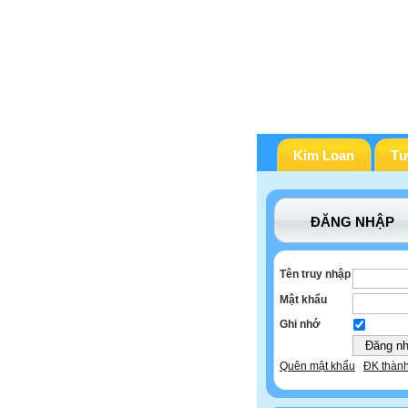
Kim Loan
Tư
ĐĂNG NHẬP
Tên truy nhập
Mật khẩu
Ghi nhớ
Quên mật khẩu
ĐK thành