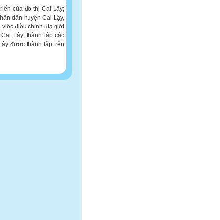
triển của đô thị Cai Lậy;
hân dân huyện Cai Lậy,
iệc điều chỉnh địa giới
 Cai Lậy; thành lập các
ậy được thành lập trên