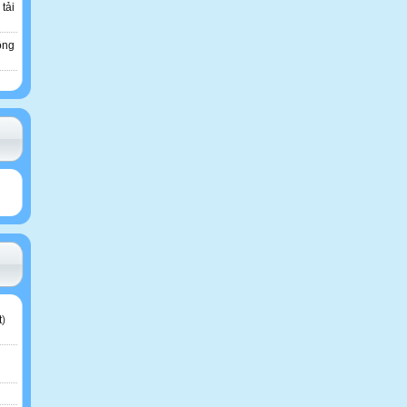
 tải
ông
t
)