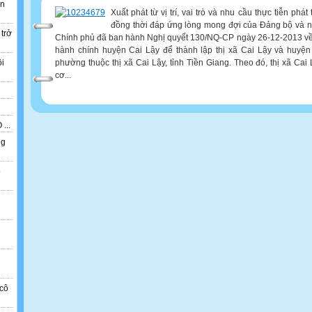
ẫn
Xuất phát từ vị trí, vai trò và nhu cầu thực tiễn phát 
đồng thời đáp ứng lòng mong đợi của Đảng bộ và n
 trở
Chính phủ đã ban hành Nghị quyết 130/NQ-CP ngày 26-12-2013 về v
hành chính huyện Cai Lậy để thành lập thị xã Cai Lậy và huyện
phường thuộc thị xã Cai Lậy, tỉnh Tiền Giang. Theo đó, thị xã Cai L
ồi
cơ...
...
ng
o
n
cô