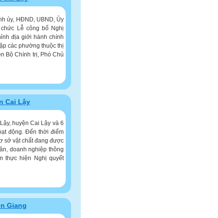
Tỉnh ủy, HĐND, UBND, Ủy
ổ chức Lễ công bố Nghị
ỉnh địa giới hành chính
lập các phường thuộc thị
n Bộ Chính trị, Phó Chủ
n Cai Lậy
Lậy, huyện Cai Lậy và 6
oạt động. Ðến thời điểm
cơ sở vật chất đang được
dân, doanh nghiệp thông
m thực hiện Nghị quyết
ền Giang