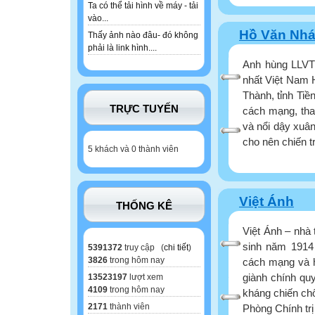
Ta có thể tải hình về máy - tải
vào...
Hồ Văn Nh
Thấy ảnh nào đâu- đó không
phải là link hình....
Anh hùng LLVT t
nhất Việt Nam 
Thành, tỉnh Tiề
TRỰC TUYẾN
cách mạng, tha
và nổi dậy xuân
cho nên chiến t
5 khách và 0 thành viên
Việt Ánh
THỐNG KÊ
Việt Ánh – nhà 
sinh năm 1914 
5391372
truy cập (
chi tiết
)
3826
trong hôm nay
cách mạng và h
giành chính quy
13523197
lượt xem
4109
trong hôm nay
kháng chiến chố
2171
thành viên
Phòng Chính trị