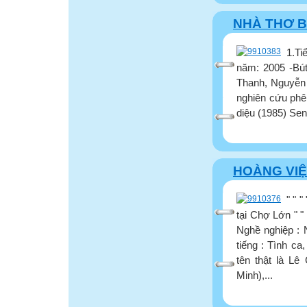
NHÀ THƠ B
1.Ti
năm: 2005 -Bú
Thanh, Nguyễn T
nghiên cứu phê
diệu (1985) Sen 
HOÀNG VIỆ
" " 
tại Chợ Lớn " "
Nghề nghiệp : N
tiếng : Tình ca
tên thật là Lê
Minh),...