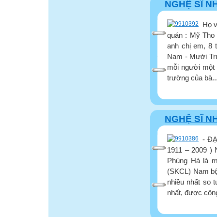
NGHỆ SĨ N
Họ v
quán : Mỹ Tho 
anh chị em, 8 
Nam - Mười Truy
mỗi người một 
trường của bà..
NGHỆ SĨ N
- Đ
1911 – 2009 )
Phùng Há là m
(SKCL) Nam bộ c
nhiều nhất so t
nhất, được công