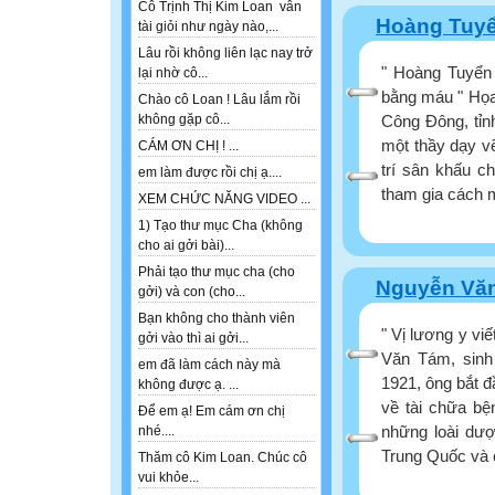
Cô Trịnh Thị Kim Loan vẫn
Hoàng Tuy
tài giỏi như ngày nào,...
Lâu rồi không liên lạc nay trở
" Hoàng Tuyển 
lại nhờ cô...
bằng máu " Họa
Chào cô Loan ! Lâu lắm rồi
Công Đông, tỉn
không gặp cô...
một thầy dạy vẽ
CÁM ƠN CHỊ ! ...
trí sân khấu 
em làm được rồi chị ạ....
tham gia cách 
XEM CHỨC NĂNG VIDEO ...
1) Tạo thư mục Cha (không
cho ai gởi bài)...
Phải tạo thư mục cha (cho
Nguyễn Vă
gởi) và con (cho...
Bạn không cho thành viên
" Vị lương y vi
gởi vào thì ai gởi...
Văn Tám, sinh
em đã làm cách này mà
1921, ông bắt đ
không được ạ. ...
về tài chữa bệ
Để em ạ! Em cám ơn chị
những loài dượ
nhé....
Trung Quốc và c
Thăm cô Kim Loan. Chúc cô
vui khỏe...