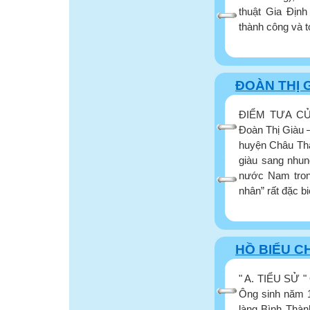
thuật Gia Địn
thành công và t
ĐOÀN THỊ 
ĐIỂM TƯA CỦ
Đoàn Thị Giàu 
huyện Châu Thà
giàu sang nhun
nước Nam trong
nhân” rất đặc b
HỒ BIỂU C
" A. TIỂU SỬ " 
Ông sinh năm 18
làng Bình Thàn