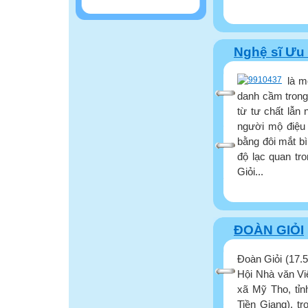
Nghệ sĩ Ưu 
là m
danh cầm trong
từ tư chất lẫn 
người mộ điệu 
bằng đôi mắt b
độ lạc quan t
Giỏi...
ĐOÀN GIỎI
Đoàn Giỏi (17.5
Hội Nhà văn Việ
xã Mỹ Tho, tỉn
Tiền Giang), t