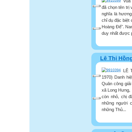
Vua 
đã chọn tên tr
nghĩa là hương
chỉ dụ đặc biệ
Hoàng Đế". Nam
duy nhất được 
Lê Thị Hồn
LÊ 
1970) Danh hi
Quân công giải
xã Long Hưng, 
còn nhỏ, chị 
những người 
những Thủ...