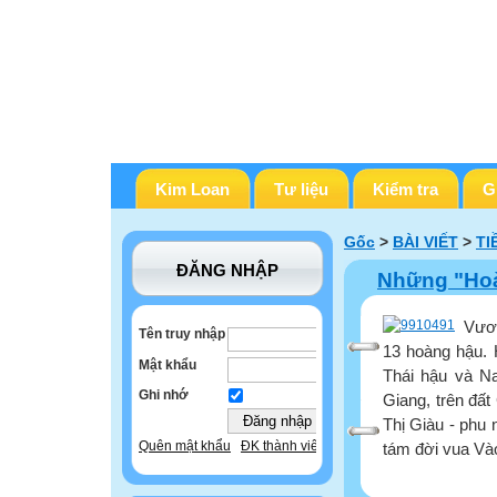
Kim Loan
Tư liệu
Kiểm tra
G
Gốc
>
BÀI VIẾT
>
TI
ĐĂNG NHẬP
Những "Hoà
Vươn
Tên truy nhập
13 hoàng hậu. 
Mật khẩu
Thái hậu và N
Ghi nhớ
Giang, trên đất
Thị Giàu - phu
Quên mật khẩu
ĐK thành viên
tám đời vua Vào