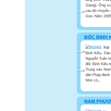
Giang). Ông xu
sau đó chuyển 
Gòn. Năm 1905,
ĐỐC BINH 
Rất 
Binh Kiều. Dân
Nguyễn Tuấn ki
đốc Binh Kiều 
Trung vào Nam 
dân Pháp đánh 
Nhờ có...
NAM PHƯƠ