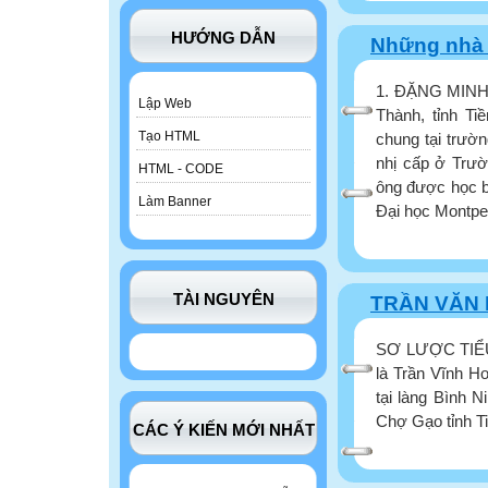
HƯỚNG DẪN
Những nhà g
1. ĐẶNG MINH 
Lập Web
Thành, tỉnh Ti
Tạo HTML
chung tại trườ
nhị cấp ở Trườ
HTML - CODE
ông được học b
Làm Banner
Đại học Montpell
TÀI NGUYÊN
TRẦN VĂN 
SƠ LƯỢC TIỂU
là Trần Vĩnh H
tại làng Bình N
Chợ Gạo tỉnh Tiề
CÁC Ý KIẾN MỚI NHẤT