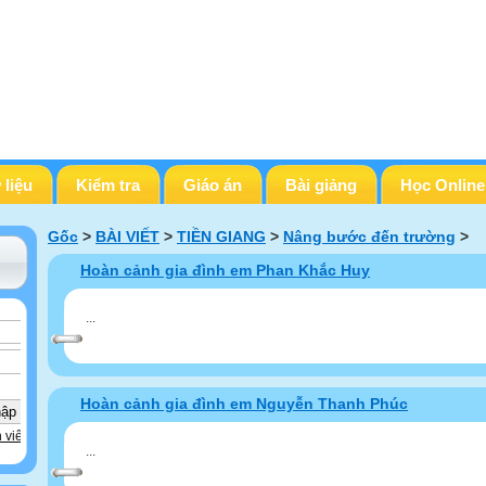
 liệu
Kiểm tra
Giáo án
Bài giảng
Học Online
Gốc
>
BÀI VIẾT
>
TIỀN GIANG
>
Nâng bước đến trường
>
Hoàn cảnh gia đình em Phan Khắc Huy
...
Hoàn cảnh gia đình em Nguyễn Thanh Phúc
 viên
...