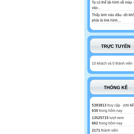
Ta có thể tải hình về máy -
vào...
Thấy ảnh nào đâu- đó kh
phải là link hình....
TRỰC TUYẾN
10 khách và 0 thành viên
THỐNG KÊ
5393813
truy cập (
chi tiế
630
trong hôm nay
13525715
lượt xem
662
trong hôm nay
2171
thành viên