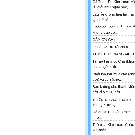
Cô Trịnh Thị Kim Loan v
tài giỏi như ngày nào,...
Lâu rồi không liên lạc nay
lại nhờ cô...
Chào cô Loan ! Lâu lắm r
không gặp cô...
CÁM ƠN CHỊ ! ...
em làm được rồi chị ạ....
XEM CHỨC NĂNG VIDEO 
1) Tạo thư mục Cha (khô
cho ai gởi bài)...
Phải tạo thư mục cha (ch
gởi) và con (cho...
Bạn không cho thành viê
gởi vào thì ai gởi...
em đã làm cách này mà
không được ạ. ...
Để em ạ! Em cám ơn chị
nhé....
Thăm cô Kim Loan. Chúc 
vui khỏe...