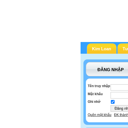
Kim Loan
Tư
ĐĂNG NHẬP
Tên truy nhập
Mật khẩu
Ghi nhớ
Quên mật khẩu
ĐK thành