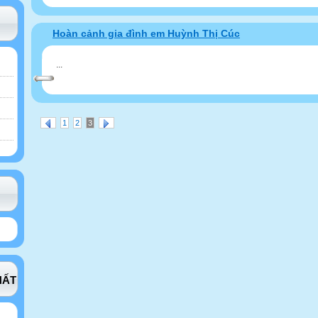
Hoàn cảnh gia đình em Huỳnh Thị Cúc
...
1
2
3
HẤT