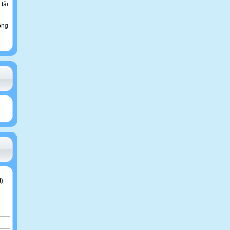
 tải
ông
t
)