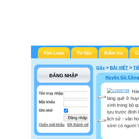
Kim Loan
Tư liệu
Kiểm tra
G
Gốc
>
BÀI VIẾT
>
TI
ĐĂNG NHẬP
Huyện Gò Công 
Hàn
Tên truy nhập
làng quê ở huy
Mật khẩu
xính trong bộ q
Ghi nhớ
tựu trước đình 
lịch sử - văn hó
Quên mật khẩu
ĐK thành viên
sớm có người Vi