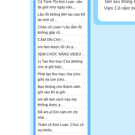
Tiền lưu thông
Cô Trịnh Thị Kim Loan vẫn
tài giỏi như ngày nào,...
Vàm Cỏ nằm trê
Lâu rồi không liên lạc nay trở
lại nhờ cô...
Chào cô Loan ! Lâu lắm rồi
không gặp cô...
CÁM ƠN CHỊ ! ...
em làm được rồi chị ạ....
XEM CHỨC NĂNG VIDEO ...
1) Tạo thư mục Cha (không
cho ai gởi bài)...
Phải tạo thư mục cha (cho
gởi) và con (cho...
Bạn không cho thành viên
gởi vào thì ai gởi...
em đã làm cách này mà
không được ạ. ...
Để em ạ! Em cám ơn chị
nhé....
Thăm cô Kim Loan. Chúc cô
vui khỏe...