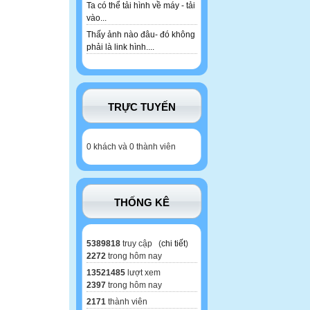
Ta có thể tải hình về máy - tải
vào...
Thấy ảnh nào đâu- đó không
phải là link hình....
TRỰC TUYẾN
0 khách và 0 thành viên
THỐNG KÊ
5389818
truy cập (
chi tiết
)
2272
trong hôm nay
13521485
lượt xem
2397
trong hôm nay
2171
thành viên