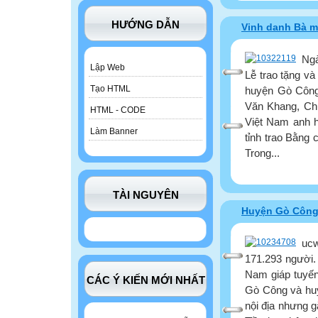
HƯỚNG DẪN
Vinh danh Bà m
Ngà
Lập Web
Lễ trao tặng v
Tạo HTML
huyện Gò Công
Văn Khang, Chủ
HTML - CODE
Việt Nam anh 
Làm Banner
tỉnh trao Bằng
Trong...
TÀI NGUYÊN
Huyện Gò Công
ucw
171.293 người. 
Nam giáp tuyến
CÁC Ý KIẾN MỚI NHẤT
Gò Công và hu
nội địa nhưng g