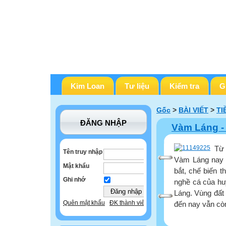
Kim Loan
Tư liệu
Kiểm tra
G
Gốc
>
BÀI VIẾT
>
TI
ĐĂNG NHẬP
Vàm Láng - 
Từ 
Tên truy nhập
Vàm Láng nay đ
Mật khẩu
bắt, chế biến t
Ghi nhớ
nghề cá của h
Láng. Vùng đất 
Quên mật khẩu
ĐK thành viên
đến nay vẫn còn 