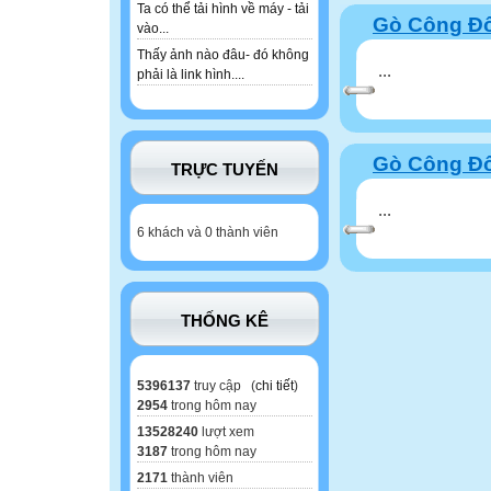
Ta có thể tải hình về máy - tải
Gò Công Đôn
vào...
Thấy ảnh nào đâu- đó không
...
phải là link hình....
Gò Công Đôn
TRỰC TUYẾN
...
6 khách và 0 thành viên
THỐNG KÊ
5396137
truy cập (
chi tiết
)
2954
trong hôm nay
13528240
lượt xem
3187
trong hôm nay
2171
thành viên