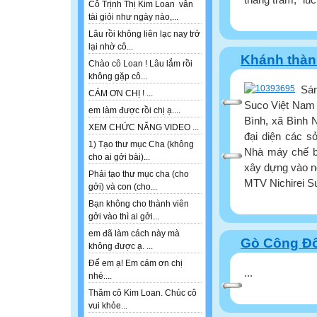
Cô Trịnh Thị Kim Loan vẫn
tài giỏi như ngày nào,...
Lâu rồi không liên lạc nay trở
lại nhờ cô...
Khánh thàn
Chào cô Loan ! Lâu lắm rồi
không gặp cô...
Sá
CÁM ƠN CHỊ ! ...
Suco Việt Nam đa
em làm được rồi chị ạ....
Bình, xã Bình
XEM CHỨC NĂNG VIDEO ...
đại diện các 
1) Tạo thư mục Cha (không
Nhà máy chế b
cho ai gởi bài)...
xây dựng vào 
Phải tạo thư mục cha (cho
MTV Nichirei Suc
gởi) và con (cho...
Bạn không cho thành viên
gởi vào thì ai gởi...
em đã làm cách này mà
Gò Công Đôn
không được ạ. ...
Để em ạ! Em cám ơn chị
...
nhé....
Thăm cô Kim Loan. Chúc cô
vui khỏe...