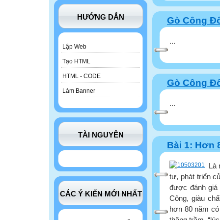
HƯỚNG DẪN
Gò Công Đôn
...
Lập Web
Tạo HTML
HTML - CODE
Gò Công Đôn
Làm Banner
...
TÀI NGUYÊN
Bài 1: Hơn 
Là 
tư, phát triển 
được đánh giá 
CÁC Ý KIẾN MỚI NHẤT
Công, giàu chấ
hơn 80 năm có 
thăng trầm, “lúc 