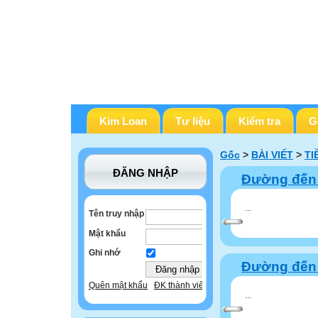
Kim Loan
Tư liệu
Kiểm tra
G
Gốc
>
BÀI VIẾT
>
TI
ĐĂNG NHẬP
Đường đến 
...
Tên truy nhập
Mật khẩu
Ghi nhớ
Đường đến 
Quên mật khẩu
ĐK thành viên
...