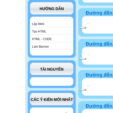
HƯỚNG DẪN
Đường đến 
...
Lập Web
Tạo HTML
HTML - CODE
Đường đến 
Làm Banner
...
TÀI NGUYÊN
Đường đến 
...
CÁC Ý KIẾN MỚI NHẤT
Đường đến 