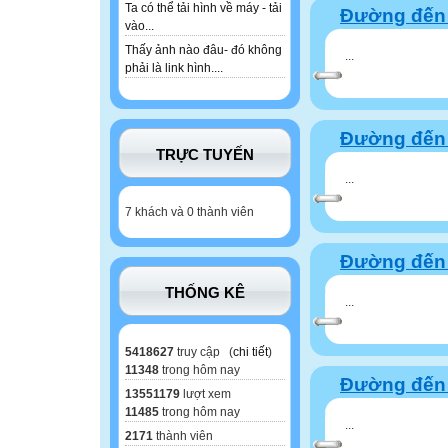
Ta có thể tải hình về máy - tải
Đường đến 
vào...
Thấy ảnh nào đâu- đó không
...
phải là link hình....
Đường đến 
TRỰC TUYẾN
...
7 khách và 0 thành viên
Đường đến 
THỐNG KÊ
...
5418627
truy cập (
chi tiết
)
11348
trong hôm nay
Đường đến 
13551179
lượt xem
11485
trong hôm nay
...
2171
thành viên