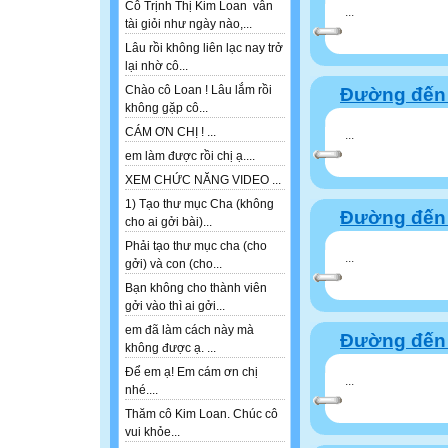
Cô Trịnh Thị Kim Loan vẫn
...
tài giỏi như ngày nào,...
Lâu rồi không liên lạc nay trở
lại nhờ cô...
Chào cô Loan ! Lâu lắm rồi
Đường đến 
không gặp cô...
CÁM ƠN CHỊ ! ...
...
em làm được rồi chị ạ....
XEM CHỨC NĂNG VIDEO ...
1) Tạo thư mục Cha (không
Đường đến 
cho ai gởi bài)...
Phải tạo thư mục cha (cho
...
gởi) và con (cho...
Bạn không cho thành viên
gởi vào thì ai gởi...
em đã làm cách này mà
Đường đến 
không được ạ. ...
Để em ạ! Em cám ơn chị
...
nhé....
Thăm cô Kim Loan. Chúc cô
vui khỏe...