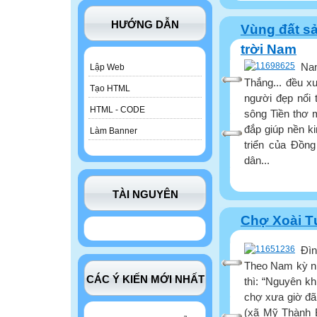
HƯỚNG DẪN
Vùng đất sả
trời Nam
Nam
Lập Web
Thắng... đều x
Tạo HTML
người đẹp nổi
HTML - CODE
sông Tiền thơ 
đắp giúp nền ki
Làm Banner
triển của Đồn
dân...
TÀI NGUYÊN
Chợ Xoài T
Đì
Theo Nam kỳ nh
CÁC Ý KIẾN MỚI NHẤT
thì: “Nguyên kh
chợ xưa giờ đã 
(xã Mỹ Thành B