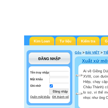
Kim Loan
Tư liệu
Kiểm tra
G
Gốc
>
BÀI VIẾT
>
TI
ĐĂNG NHẬP
Xuất xứ một
Ai về Giồng Dứ
Tên truy nhập
XVIII, con đườ
Mật khẩu
Hiệp, chạy cặp
Ghi nhớ
Châu Thành) còn
lo sợ, vì thế 
Quên mật khẩu
ĐK thành viên
nhọc như ông Ca