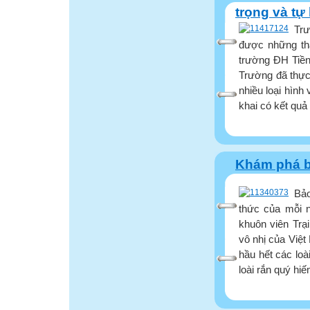
trọng và tự
Trư
được những thà
trường ĐH Tiền
Trường đã thực
nhiều loại hình
khai có kết quả 
Khám phá b
Bảo
thức của mỗi n
khuôn viên Trạ
vô nhị của Việt
hầu hết các loà
loài rắn quý hiế