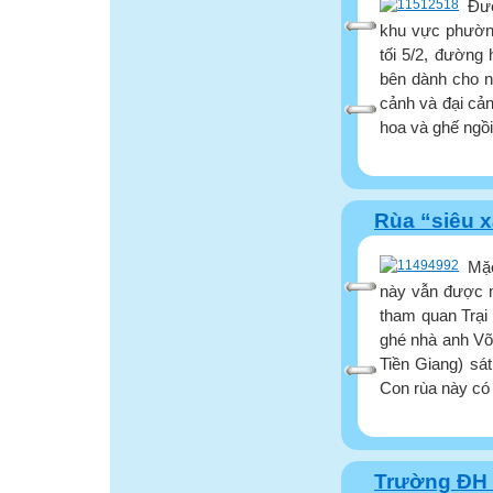
Đư
khu vực phường
tối 5/2, đường
bên dành cho n
cảnh và đại cả
hoa và ghế ngồi
Rùa “siêu x
Mặc
này vẫn được m
tham quan Trại
ghé nhà anh Võ
Tiền Giang) sát
Con rùa này có 
Trường ĐH T