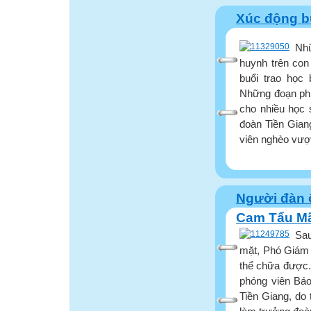
Xúc động bu
Nh
huynh trên con
buổi trao học
Những đoạn phi
cho nhiều học s
đoàn Tiền Gian
viên nghèo vượt 
Người đàn 
Cam Tẩu M
Sau
mặt, Phó Giám 
thể chữa được. 
phóng viên Báo
Tiền Giang, do