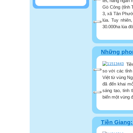
tết, hàng ngàn
Gò Công (tỉnh 
3, xã Tân Phướ
lúa. Tuy nhiên
30.000ha lúa đ
Những phon
Tiề
so với các tỉn
Việt từ vùng N
đã đến khai mở
sáng tạo, tinh
biến một vùng đ
Tiền Giang: