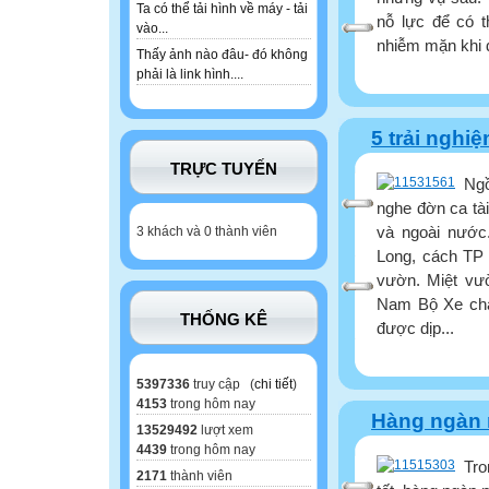
Ta có thể tải hình về máy - tải
nỗ lực để có 
vào...
nhiễm mặn khi dự
Thấy ảnh nào đâu- đó không
phải là link hình....
5 trải nghi
TRỰC TUYẾN
Ngồ
nghe đờn ca tài
và ngoài nước
3 khách và 0 thành viên
Long, cách TP 
vườn. Miệt vườ
Nam Bộ Xe chạ
THỐNG KÊ
được dịp...
5397336
truy cập (
chi tiết
)
4153
trong hôm nay
Hàng ngàn n
13529492
lượt xem
4439
trong hôm nay
Tro
2171
thành viên