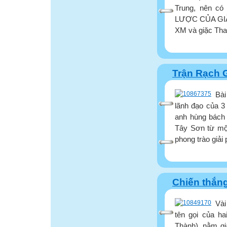
Trung, nên c
LƯỢC CỦA GIẶ
XM và giặc Tha
Trận Rạch G
Bài
lãnh đạo của 3
anh hùng bách 
Tây Sơn từ một
phong trào giải
Chiến thắng
Vài
tên gọi của h
Thành), nằm gi