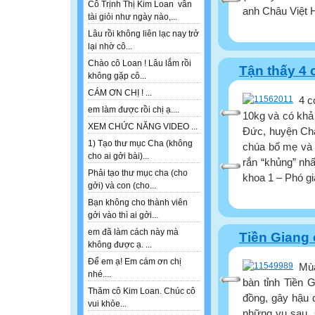
Cô Trịnh Thị Kim Loan vẫn
anh Châu Việt H
tài giỏi như ngày nào,...
Lâu rồi không liên lạc nay trở
lại nhờ cô...
Chào cô Loan ! Lâu lắm rồi
Tận thấy 4 
không gặp cô...
CÁM ƠN CHỊ ! ...
4 c
em làm được rồi chị ạ....
10kg và có kha
XEM CHỨC NĂNG VIDEO ...
Đức, huyện Châ
1) Tạo thư mục Cha (không
chúa bố mẹ và n
cho ai gởi bài)...
rắn “khủng” nh
Phải tạo thư mục cha (cho
khoa 1 – Phó gi
gởi) và con (cho...
Bạn không cho thành viên
gởi vào thì ai gởi...
em đã làm cách này mà
Tiền Giang
không được ạ. ...
Để em ạ! Em cám ơn chị
Mùa
nhé....
bàn tỉnh Tiền 
Thăm cô Kim Loan. Chúc cô
đồng, gây hậu 
vui khỏe...
những vụ sau. 