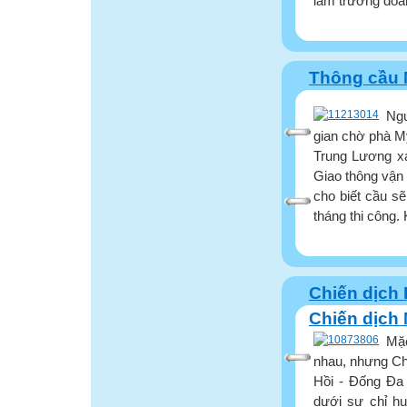
làm trưởng đoà
Thông cầu M
Ngư
gian chờ phà M
Trung Lương xa
Giao thông vận 
cho biết cầu s
tháng thi công. 
Chiến dịch 
Chiến dịch
Mặc
nhau, nhưng Ch
Hồi - Đống Đa
dưới sự chỉ hu