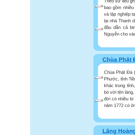
Theo sử liệu gh
bao gồm nhiều 
và lập nghiệp 
lại nhà Thanh 
đầu dẫn cả bin
Nguyễn cho vào 
Chùa Phật Đ
Chùa Phật Đá (
Phước, tỉnh Tiề
khác trong tỉnh
bó với tên làng
đời có nhiều bí
năm 1772 có ông
Lăng Hoàng