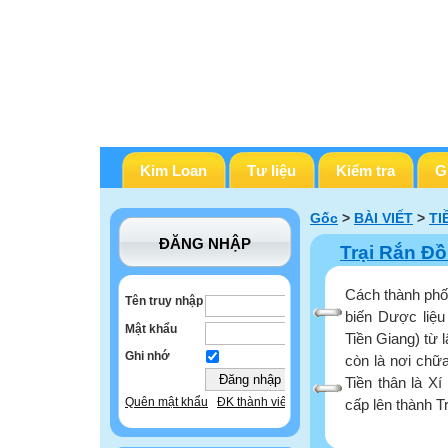
Kim Loan
Tư liệu
Kiểm tra
G
Gốc
>
BÀI VIẾT
>
TI
ĐĂNG NHẬP
Trại Rắn Đ
Cách thành phố
Tên truy nhập
biến Dược liệu
Mật khẩu
Tiền Giang) từ 
Ghi nhớ
còn là nơi chữ
Tiền thân là X
Quên mật khẩu
ĐK thành viên
cấp lên thành T