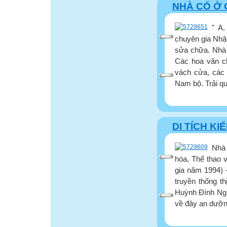
NHÀ CỔ Ở
" A
chuyên gia Nhật
sửa chữa. Nhà 
Các hoa văn chạ
vách cửa, các 
Nam bộ. Trải qu
DI TÍCH K
Nhà
hóa, Thể thao v
gia năm 1994) 
truyền thống t
Huỳnh Đình Ngư
về đây an dưỡng 