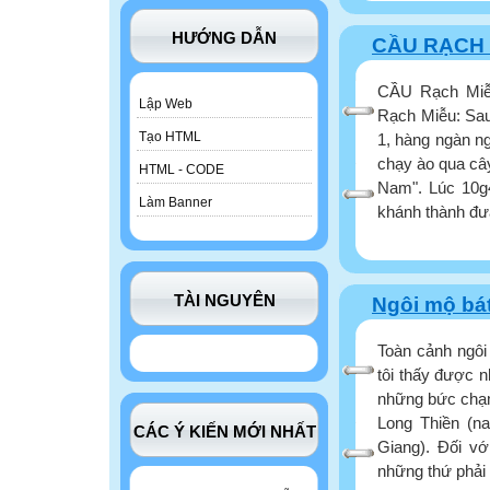
HƯỚNG DẪN
CẦU RẠCH 
CẦU Rạch Miễu
Lập Web
Rạch Miễu: Sau
Tạo HTML
1, hàng ngàn ng
chạy ào qua cây
HTML - CODE
Nam". Lúc 10g4
Làm Banner
khánh thành đưa
TÀI NGUYÊN
Ngôi mộ bá
Toàn cảnh ngôi
tôi thấy được 
những bức chạm 
Long Thiền (n
CÁC Ý KIẾN MỚI NHẤT
Giang). Đối vớ
những thứ phải