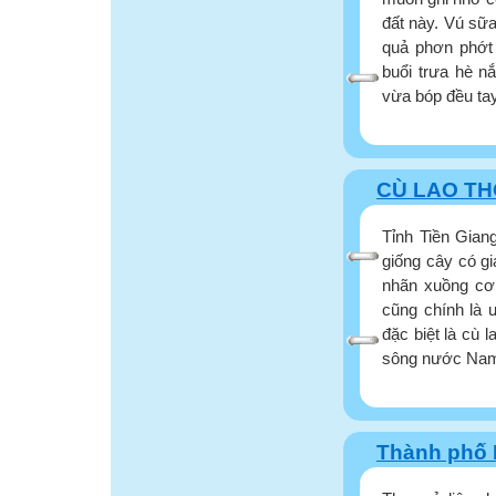
đất này. Vú sữa
quả phơn phớt 
buổi trưa hè nắ
vừa bóp đều tay
CÙ LAO TH
Tỉnh Tiền Gian
giống cây có gi
nhãn xuồng cơm
cũng chính là 
đặc biệt là cù 
sông nước Nam B
Thành phố