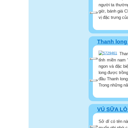
người ta thường
giờ, bánh giá 
vị đặc trưng củ
Thanh long
Than
tỉnh miền nam 
ngon và đặc biệ
long được trồn
đầu Thanh long
Trong những năm
VÚ SỮA LÒ 
Sở dĩ có tên n
muốn ghi nhớ c