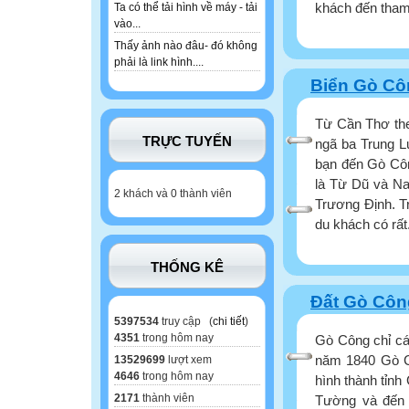
khách đến tham
Ta có thể tải hình về máy - tải
vào...
Thấy ảnh nào đâu- đó không
phải là link hình....
Biển Gò Cô
Từ Cần Thơ th
TRỰC TUYẾN
ngã ba Trung L
bạn đến Gò Côn
là Từ Dũ và Nam
2 khách và 0 thành viên
Trương Định. T
du khách có rất.
THỐNG KÊ
Đất Gò Công
5397534
truy cập (
chi tiết
)
4351
trong hôm nay
Gò Công chỉ cá
năm 1840 Gò Cô
13529699
lượt xem
4646
trong hôm nay
hình thành tỉnh
2171
thành viên
Tường và đến 