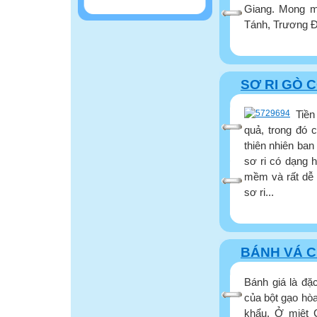
Giang. Mong m
Tánh, Trương Đ
SƠ RI GÒ 
Tiền
quả, trong đó 
thiên nhiên ba
sơ ri có dạng h
mềm và rất dễ b
sơ ri...
BÁNH VÁ 
Bánh giá là đặ
của bột gạo hòa
khẩu. Ở miệt C