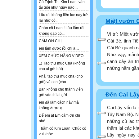
Cô Trịnh Thị Kim Loan vẫn
tài giỏi như ngày nào,...
Lâu rồi không liên lạc nay trở
Miệt vườn C
lại nhờ cô...
Chào cô Loan ! Lâu lắm rồi
Vị trí: Miệt v
không gặp cô...
Cái Bè, tỉnh T
CÁM ƠN CHỊ ! ...
Cái Bè quanh n
em làm được rồi chị ạ....
Nhờ vậy, mảnh 
XEM CHỨC NĂNG VIDEO ...
canh cây ăn tr
1) Tạo thư mục Cha (không
những năm gần đ
cho ai gởi bài)...
Phải tạo thư mục cha (cho
gởi) và con (cho...
Bạn không cho thành viên
Đến Cai Lậy
gởi vào thì ai gởi...
em đã làm cách này mà
Cai Lậy vốn là 
không được ạ. ...
Tây Nam Bộ. Nơ
Để em ạ! Em cám ơn chị
những cù lao t
nhé....
thăm lại các kh
Thăm cô Kim Loan. Chúc cô
vui khỏe...
Lậy ngày nay đ