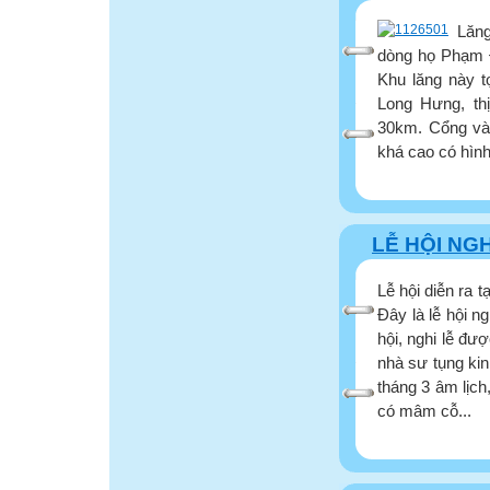
Lăng
dòng họ Phạm Đ
Khu lăng này t
Long Hưng, th
30km. Cổng vào
khá cao có hìn
LỄ HỘI NG
Lễ hội diễn ra 
Đây là lễ hội n
hội, nghi lễ đư
nhà sư tụng ki
tháng 3 âm lịch
có mâm cỗ...