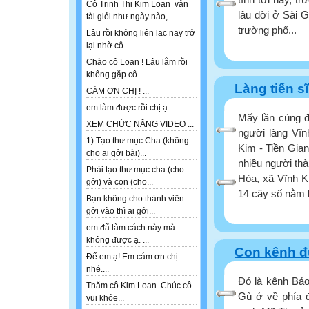
Cô Trịnh Thị Kim Loan vẫn
lâu đời ở Sài 
tài giỏi như ngày nào,...
trường phổ...
Lâu rồi không liên lạc nay trở
lại nhờ cô...
Chào cô Loan ! Lâu lắm rồi
không gặp cô...
Làng tiến s
CÁM ƠN CHỊ ! ...
em làm được rồi chị ạ....
Mấy lần cùng đi
XEM CHỨC NĂNG VIDEO ...
người làng Vĩn
1) Tạo thư mục Cha (không
Kim - Tiền Gian
cho ai gởi bài)...
nhiều người th
Phải tạo thư mục cha (cho
Hòa, xã Vĩnh K
gởi) và con (cho...
14 cây số nằm 
Bạn không cho thành viên
gởi vào thì ai gởi...
em đã làm cách này mà
không được ạ. ...
Con kênh đ
Để em ạ! Em cám ơn chị
nhé....
Đó là kênh Bảo
Thăm cô Kim Loan. Chúc cô
Gù ở về phía 
vui khỏe...