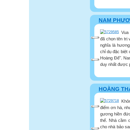
NAM PHƯƠ
Vua 
đã chọn tên tr
nghĩa là hương
chỉ dụ đặc biệ
Hoàng Đế". Nam
duy nhất được p
HOÀNG THÁ
Khô
điểm ơn hà, nh
gương hiền đức
thế. Nhà cầm q
cho nhà bảo san