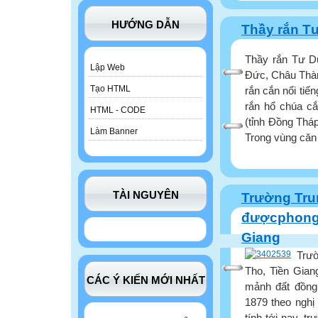
HƯỚNG DẪN
Thầy rắn T
Thầy rắn Tư D
Lập Web
Đức, Châu Thàn
Tạo HTML
rắn cắn nổi tiế
rắn hổ chúa c
HTML - CODE
(tỉnh Đồng Tháp
Làm Banner
Trong vùng căn 
TÀI NGUYÊN
Trường Tru
đượcphong 
Giang
Trườ
Tho, Tiền Gian
CÁC Ý KIẾN MỚI NHẤT
mảnh đất đồng
1879 theo nghị
tính tới nay, t