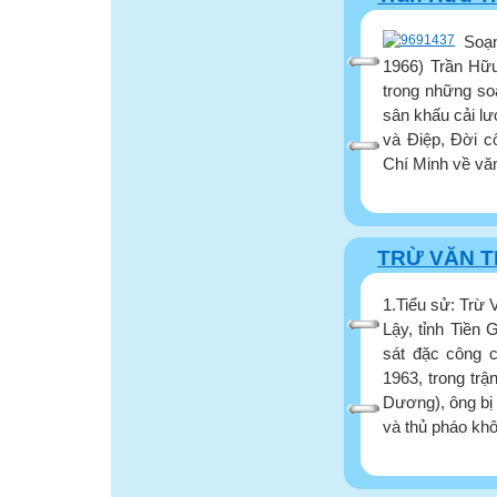
Soạ
1966) Trần Hữu
trong những soạ
sân khấu cải lư
và Điệp, Đời c
Chí Minh về văn
TRỪ VĂN 
1.Tiểu sử: Trừ 
Lậy, tỉnh Tiền 
sát đặc công 
1963, trong tr
Dương), ông bị 
và thủ pháo khô