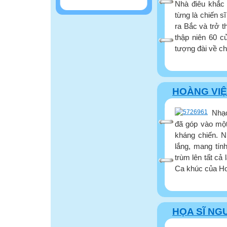
Nhà điêu khắc
từng là chiến s
ra Bắc và trở t
thập niên 60 c
tượng đài về ch
HOÀNG VIỆ
Nhạc
đã góp vào một
kháng chiến. 
lắng, mang tín
trùm lên tất cả
Ca khúc của Ho
HỌA SĨ NG