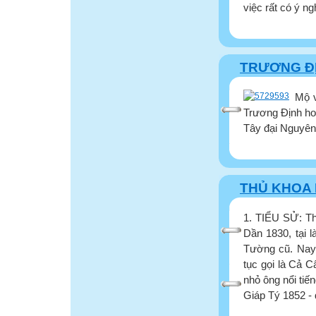
việc rất có ý ng
TRƯƠNG Đ
Mộ v
Trương Định ho
Tây đại Nguyên 
THỦ KHOA
1. TIỂU SỬ: Th
Dần 1830, tại 
Tường cũ. Nay
tục gọi là Cả 
nhỏ ông nổi tiế
Giáp Tý 1852 - 