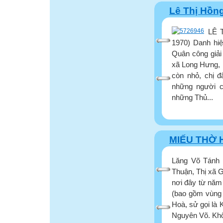
Lê Thị Hồn
LÊ 
1970) Danh hi
Quân công giải
xã Long Hưng, 
còn nhỏ, chị 
những người 
những Thủ...
MIẾU THỜ 
Lăng Võ Tánh t
Thuận, Thị xã 
nơi đây từ năm
(bao gồm vùng 
Hoà, sử gọi là
Nguyên Võ. Khổ