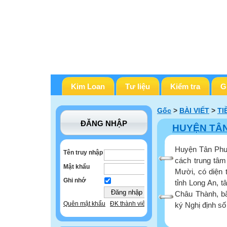
Kim Loan
Tư liệu
Kiểm tra
G
Gốc
>
BÀI VIẾT
>
TI
ĐĂNG NHẬP
HUYỆN TÂ
Huyện Tân Phướ
Tên truy nhập
cách trung tâ
Mật khẩu
Mười, có diện 
Ghi nhớ
tỉnh Long An, t
Châu Thành, bắ
Quên mật khẩu
ĐK thành viên
ký Nghị định số