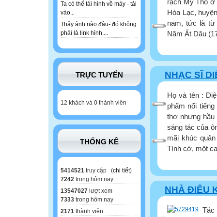
rạch Mỹ Tho ở 
Ta có thể tải hình về máy - tải
Hòa Lạc, huyện
vào...
nam, tức là từ
Thấy ảnh nào đâu- đó không
Năm Ất Dậu (170
phải là link hình....
NHẠC SĨ D
TRỰC TUYẾN
Họ và tên : Di
12 khách và 0 thành viên
phẩm nổi tiếng
thơ nhưng hầu 
sáng tác của ôn
mãi khúc quân 
THỐNG KÊ
Tình cờ, một ca 
5414521
truy cập (
chi tiết
)
7242
trong hôm nay
NHÀ ĐIÊU 
13547027
lượt xem
7333
trong hôm nay
Tác 
2171
thành viên