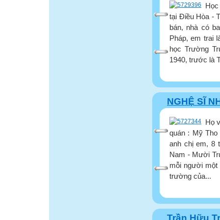
Học 
tại Điều Hòa - 
bán, nhà có b
Pháp, em trai 
học Trường Tr
1940, trước là 
NGHỆ SĨ N
Họ v
quán : Mỹ Tho 
anh chị em, 8 
Nam - Mười Truy
mỗi người một 
trường của...
Trần Hữu T